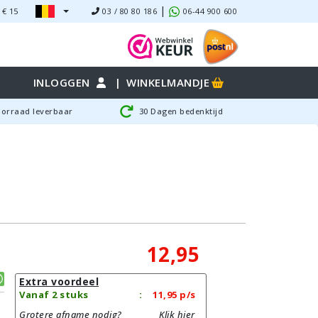
|
 €
15
03 / 80 80 186
06-44 900 600
INLOGGEN
|
WINKELMANDJE
oorraad leverbaar
30 Dagen bedenktijd
12,95
Extra voordeel
Vanaf 2 stuks
:
11,95
p/s
Grotere afname nodig?
Klik hier