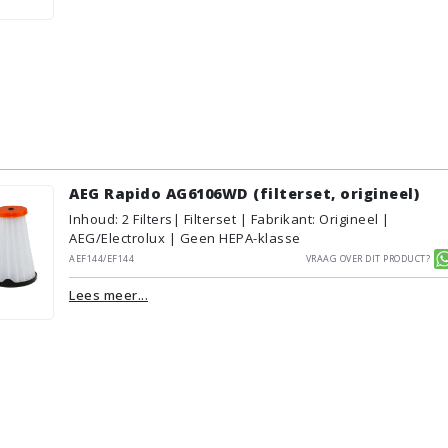
AEG Rapido AG6106WD (filterset, origineel)
Inhoud
:
2
Filters
| Filterset | Fabrikant: Origineel |
AEG/Electrolux | Geen HEPA-klasse
AEF144/EF144
Vraag over dit product?
Lees meer...