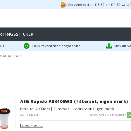
Verzendkosten €
5,50
en
€
1,50
vanaf
RTINGSSTICKER
uis
100% tevredenheidsgarantie
98% uit v
do AG6106WD
AEG Rapido AG6106WD (filterset, eigen merk)
Inhoud
:
2
Filters
| Filterset | Fabrikant: Eigen merk
AEF144.B-EM
Vraag over dit product?
Lees meer...