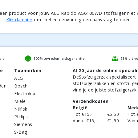
 een product voor jouw AEG Rapido AG6106WD stofzuiger niet 
Klik dan hier
om snel en eenvoudig een aanvraag te doen.
uis
100% tevredenheidsgarantie
98% uit v
be
Topmerken
Al 20 jaar dé online speciali
DeStofzuigerzak
specialiseert 
AEG
stofzuigerzakken en stofzuige
den
Bosch
vind je de juiste stofzuigerzak
Electrolux
Miele
Verzendkosten
België
Ned
Nilfisk
Tot €15,-
:
€5,50
Tot 
Philips
Vanaf €15,-
:
€1,50
Vana
Siemens
S-Bag