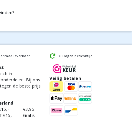
vinden?
oorraad leverbaar
30 Dagen bedenktijd
st
zich in
Veilig betalen
ronderdelen. Bij ons
 tegen de beste prijs!
erland
€15,-
:
€3,95
f €15,-
:
Gratis