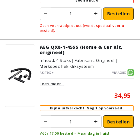
Voorraad: 0
Bestellen
Geen voorraadproduct (wordt speciaal voor u
besteld).
AEG QX8-1-45SS (Home & Car Kit,
origineel)
Inhoud
:
4
Stuks
| Fabrikant: Origineel |
Merkspecifiek kliksysteem
AKIT360+
Vraagje?
Lees meer...
34,95
Bijna uitverkocht!
Nog 1 op voorraad.
Bestellen
Vóór 17:00 besteld = Maandag in huis!