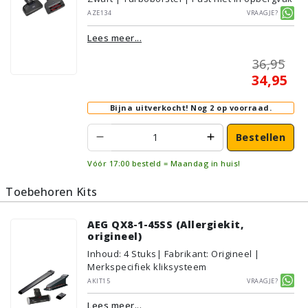
AZE134
Vraagje?
Lees meer...
36,95
34,95
Bijna uitverkocht!
Nog 2 op voorraad.
Bestellen
Vóór 17:00 besteld = Maandag in huis!
Toebehoren Kits
AEG QX8-1-45SS (Allergiekit,
origineel)
Inhoud
:
4
Stuks
| Fabrikant: Origineel |
Merkspecifiek kliksysteem
AKIT15
Vraagje?
Lees meer...