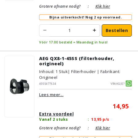
Grotere afname nodig?
:
Klik hier
Bijna uitverkocht!
Nog 2 op voorraad.
Bestellen
Vóór 17:00 besteld = Maandag in huis!
AEG QX8-1-45SS (filterhouder,
origineel)
Inhoud
:
1
Stuk
| Filterhouder | Fabrikant:
Origineel
4055477634
Vraagje?
Lees meer...
14,95
Extra voordeel
Vanaf 2 stuks
:
13,95
p/s
Grotere afname nodig?
:
Klik hier