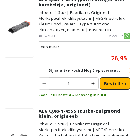
borsteltje, origineel)
Inhoud
:
1
Stuk
| Fabrikant: Origineel |
Merkspecifiek kliksysteem | AEG/Electrolux |
Kleur: Rood, Zwart | Type zuigmond:
Plintenzuiger, Plumeau | Past niet in
opbergvak
4055477501
Vraagje?
Lees meer...
26,95
Bijna uitverkocht!
Nog 2 op voorraad.
Bestellen
Vóór 17:00 besteld = Maandag in huis!
AEG QX8-1-45SS (turbo-zuigmond
klein, origineel)
Inhoud
:
1
Stuk
| Fabrikant: Origineel |
Merkspecifiek kliksysteem | AEG/Electrolux |
Zwart | Turboborstel | Past niet in opbergvak