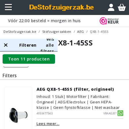
Vóór
22:00
besteld = morgen in huis
DeStofzuigerzak.be
Stofzuigerzakken
AEG
QX8-1-45SS
Wis
AEG QX8-1-45SS
Filteren
alle
filters
Toon 11 producten
Filters
Filters
AEG QX8-1-45SS (filter, origineel)
Inhoud
:
1
Stuk
| Motorfilter | Fabrikant:
Origineel | AEG/Electrolux | Geen HEPA-
klasse | Geen fijnstofklasse | Niet wasbaar
4055477543
Vraagje?
Lees meer...