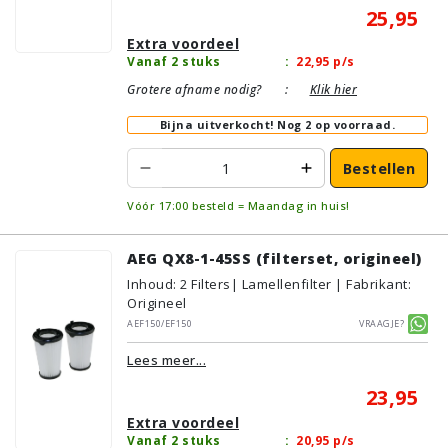
25,95
Extra voordeel
Vanaf 2 stuks
:
22,95
p/s
Grotere afname nodig?
:
Klik hier
Bijna uitverkocht!
Nog 2 op voorraad.
Bestellen
Vóór 17:00 besteld = Maandag in huis!
AEG QX8-1-45SS (filterset, origineel)
Inhoud
:
2
Filters
| Lamellenfilter | Fabrikant:
Origineel
AEF150/EF150
Vraagje?
Lees meer...
23,95
Extra voordeel
Vanaf 2 stuks
:
20,95
p/s