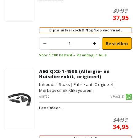
39,99
37,95
Bijna uitverkocht!
Nog 1 op voorraad.
Bestellen
Vóór 17:00 besteld = Maandag in huis!
AEG QX8-1-45SS (Allergie- en
Huisdierenkit, origineel)
Inhoud
:
4
Stuks
| Fabrikant: Origineel |
Merkspecifiek kliksysteem
AKIT20
Vraagje?
Lees meer...
34,99
34,95