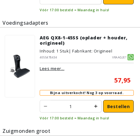
Vóór 17:00 besteld = Maandag in huis!
Voedingsadapters
AEG QX8-1-45SS (oplader + houder,
origineel)
Inhoud
:
1
Stuk
| Fabrikant: Origineel
4055478434
Vraagje?
Lees meer...
57,95
Bijna uitverkocht!
Nog 3 op voorraad.
Bestellen
Vóór 17:00 besteld = Maandag in huis!
Zuigmonden groot