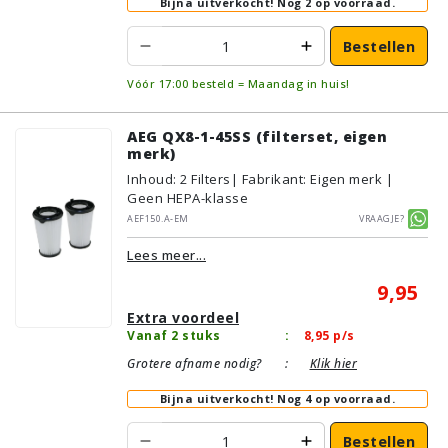
Bijna uitverkocht!
Nog 2 op voorraad.
Bestellen
Vóór 17:00 besteld = Maandag in huis!
AEG QX8-1-45SS (filterset, eigen
merk)
Inhoud
:
2
Filters
| Fabrikant: Eigen merk |
Geen HEPA-klasse
AEF150.A-EM
Vraagje?
Lees meer...
9,95
Extra voordeel
Vanaf 2 stuks
:
8,95
p/s
Grotere afname nodig?
:
Klik hier
Bijna uitverkocht!
Nog 4 op voorraad.
Bestellen