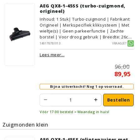
AEG QX8-1-45SS (turbo-zuigmond,
origineel)
Inhoud
:
1
Stuk
| Turbo-zuigmond | Fabrikant:
Origineel | Merkspecifiek kliksysteem | Met
wieltje(s) | Geen parkeerfunctie | Zachte
borstel | Voor droog gebruik | Breedte: 26cm
| Zonder verlichting | Met kliksysteem |
140178781013
Vraagje?
Zwart | AEG/Electrolux | Geschikt voor
Lees meer...
vloertype: Plavuizen/Tegels,
Parket/Laminaat, PVC/Vinyl,
96,00
Tapijt/Vloerbedekking
89,95
Bijna uitverkocht!
Nog 1 op voorraad.
Bestellen
Vóór 17:00 besteld = Maandag in huis!
Zuigmonden klein
AEG QX8-1-45SS (plintenzuiger met