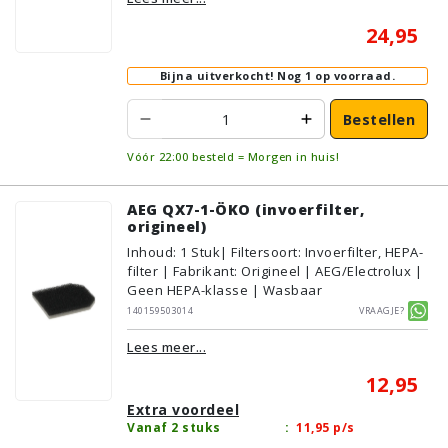
24,95
Bijna uitverkocht!
Nog 1 op voorraad.
Bestellen
Vóór 22:00 besteld = Morgen in huis!
AEG QX7-1-ÖKO (invoerfilter,
origineel)
Inhoud
:
1
Stuk
| Filtersoort: Invoerfilter, HEPA-
filter | Fabrikant: Origineel | AEG/Electrolux |
Geen HEPA-klasse | Wasbaar
140159503014
Vraagje?
Lees meer...
12,95
Extra voordeel
Vanaf 2 stuks
:
11,95
p/s