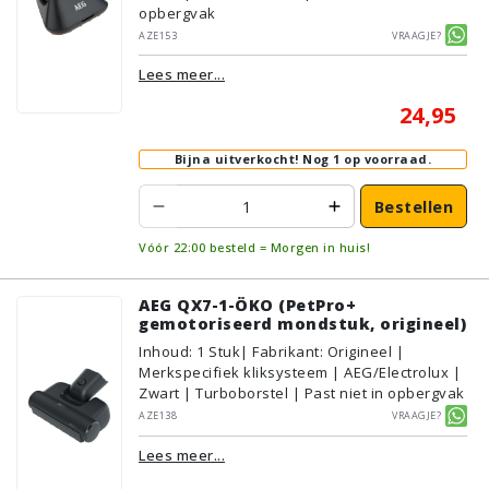
opbergvak
AZE153
Vraagje?
Lees meer...
24,95
Bijna uitverkocht!
Nog 1 op voorraad.
Bestellen
Vóór 22:00 besteld = Morgen in huis!
AEG QX7-1-ÖKO (PetPro+
gemotoriseerd mondstuk, origineel)
Inhoud
:
1
Stuk
| Fabrikant: Origineel |
Merkspecifiek kliksysteem | AEG/Electrolux |
Zwart | Turboborstel | Past niet in opbergvak
AZE138
Vraagje?
Lees meer...