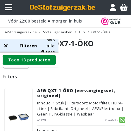
Vóór
22:00
besteld = morgen in huis
DeStofzuigerzak.be
Stofzuigerzakken
AEG
QX7-1-ÖKO
Wis
AEG QX7-1-ÖKO
Filteren
alle
filters
Toon 13 producten
Filters
Filters
AEG QX7-1-ÖKO (vervangingsset,
origineel)
Inhoud
:
1
Stuk
| Filtersoort: Motorfilter, HEPA-
filter | Fabrikant: Origineel | AEG/Electrolux |
Geen HEPA-klasse | Wasbaar
ASKW1
Vraagje?
Lees meer...