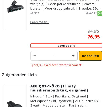
wieltje(s) | Geen parkeerfunctie | Zachte
borstel | Voor droog gebruik | Breedte: 25cm
| Met verlichting | Met kliksysteem | Zwart |
AZE137
Vraagje?
AEG/Electrolux | Geschikt voor vloertype:
Lees meer...
Plavuizen/Tegels, Parket/Laminaat, PVC/Vinyl
94,95
76,95
Voorraad: 0
Bestellen
Tijdelijk uitverkocht, wordt verwacht!
Zuigmonden klein
AEG QX7-1-ÖKO (trinity
huisdiermondstuk, origineel)
Inhoud
:
1
Stuk
| Fabrikant: Origineel |
Merkspecifiek kliksysteem | AEG/Electrolux |
Zwart | Meubelborstel | Past niet in