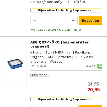
Grotere afname nodig?
:
Klik hier
Bijna uitverkocht!
Nog 2 op voorraad.
Bestellen
Vóór 22:00 besteld = Morgen in huis!
AEG QX7-1-ÖKO (hygiënefilter,
origineel)
Inhoud
:
1
Stuk
| HEPA-filter | Fabrikant:
Origineel | AEG/Electrolux | HEPA-klasse
onbekend | Wasbaar
140117409031
Vraagje?
Lees meer...
21,95
20,95
Bijna uitverkocht!
Nog 1 op voorraad.