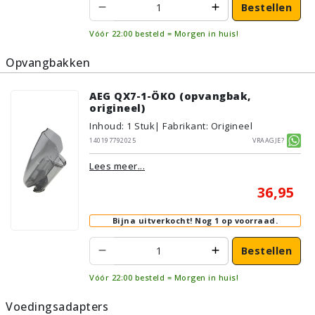
Bestellen
Vóór 22:00 besteld = Morgen in huis!
Opvangbakken
AEG QX7-1-ÖKO (opvangbak,
origineel)
Inhoud
:
1
Stuk
| Fabrikant: Origineel
140197792025
Vraagje?
Lees meer...
36,95
Bijna uitverkocht!
Nog 1 op voorraad.
Bestellen
Vóór 22:00 besteld = Morgen in huis!
Voedingsadapters