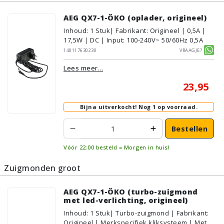
AEG QX7-1-ÖKO (oplader, origineel)
Inhoud
:
1
Stuk
| Fabrikant: Origineel | 0,5A |
17,5W | DC | Input: 100-240V~ 50/60Hz 0,5A
140117630230
Vraagje?
Lees meer...
23,95
Bijna uitverkocht!
Nog 1 op voorraad.
Bestellen
Vóór 22:00 besteld = Morgen in huis!
Zuigmonden groot
AEG QX7-1-ÖKO (turbo-zuigmond
met led-verlichting, origineel)
Inhoud
:
1
Stuk
| Turbo-zuigmond | Fabrikant:
Origineel | Merkspecifiek kliksysteem | Met