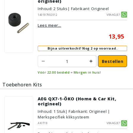
origineel)
Inhoud
:
2
Stuks
| Fabrikant: Origineel
140197902012
Vraagje?
Lees meer...
13,95
Bijna uitverkocht!
Nog 2 op voorraad.
Bestellen
Vóór 22:00 besteld = Morgen in huis!
Toebehoren Kits
AEG QX7-1-ÖKO (Home & Car Kit,
origineel)
Inhoud
:
1
Stuk
| Fabrikant: Origineel |
Merkspecifiek kliksysteem
AKIT19
Vraagje?