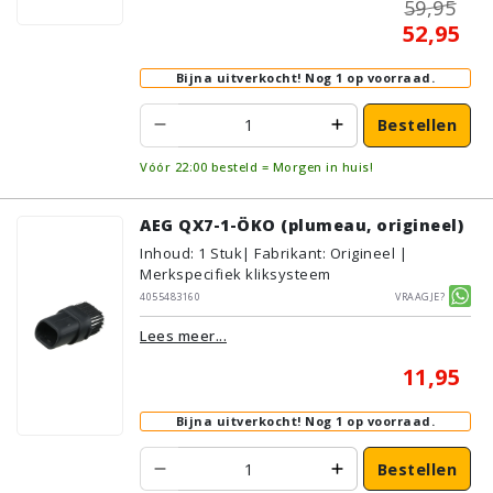
59,95
52,95
Bijna uitverkocht!
Nog 1 op voorraad.
Bestellen
Vóór 22:00 besteld = Morgen in huis!
AEG QX7-1-ÖKO (plumeau, origineel)
Inhoud
:
1
Stuk
| Fabrikant: Origineel |
Merkspecifiek kliksysteem
4055483160
Vraagje?
Lees meer...
11,95
Bijna uitverkocht!
Nog 1 op voorraad.
Bestellen