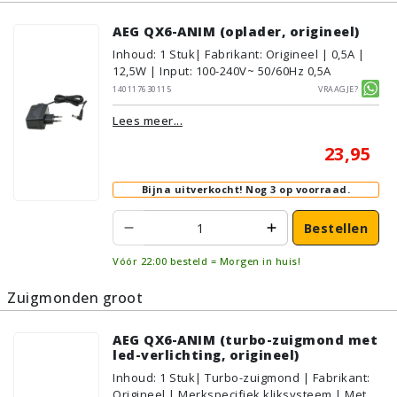
AEG QX6-ANIM (oplader, origineel)
Inhoud
:
1
Stuk
| Fabrikant: Origineel | 0,5A |
12,5W | Input: 100-240V~ 50/60Hz 0,5A
140117630115
Vraagje?
Lees meer...
23,95
Bijna uitverkocht!
Nog 3 op voorraad.
Bestellen
Vóór 22:00 besteld = Morgen in huis!
Zuigmonden groot
AEG QX6-ANIM (turbo-zuigmond met
led-verlichting, origineel)
Inhoud
:
1
Stuk
| Turbo-zuigmond | Fabrikant:
Origineel | Merkspecifiek kliksysteem | Met