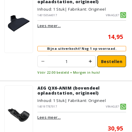
oplaadstation, origineel)
Inhoud
:
1
Stuk
| Fabrikant: Origineel
140150544017
Vraagje?
Lees meer...
14,95
Bijna uitverkocht!
Nog 1 op voorraad.
Bestellen
Vóór 22:00 besteld = Morgen in huis!
AEG QX6-ANIM (bovendeel
oplaadstation, origineel)
Inhoud
:
1
Stuk
| Fabrikant: Origineel
140197787017
Vraagje?
Lees meer...
30,95