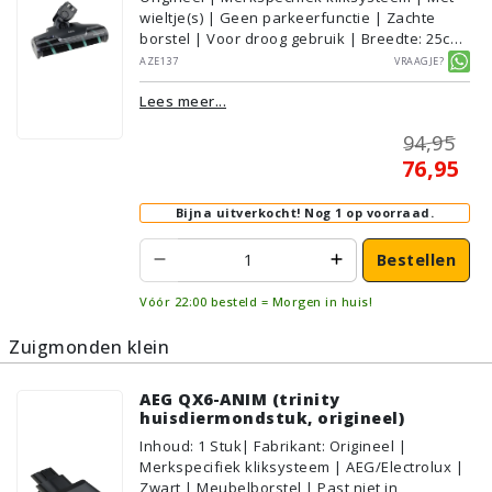
wieltje(s) | Geen parkeerfunctie | Zachte
borstel | Voor droog gebruik | Breedte: 25cm
| Met verlichting | Met kliksysteem | Zwart |
AZE137
Vraagje?
AEG/Electrolux | Geschikt voor vloertype:
Lees meer...
Plavuizen/Tegels, Parket/Laminaat, PVC/Vinyl
94,95
76,95
Bijna uitverkocht!
Nog 1 op voorraad.
Bestellen
Vóór 22:00 besteld = Morgen in huis!
Zuigmonden klein
AEG QX6-ANIM (trinity
huisdiermondstuk, origineel)
Inhoud
:
1
Stuk
| Fabrikant: Origineel |
Merkspecifiek kliksysteem | AEG/Electrolux |
Zwart | Meubelborstel | Past niet in