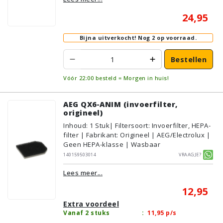
24,95
Bijna uitverkocht!
Nog 2 op voorraad.
Bestellen
Vóór 22:00 besteld = Morgen in huis!
AEG QX6-ANIM (invoerfilter,
origineel)
Inhoud
:
1
Stuk
| Filtersoort: Invoerfilter, HEPA-
filter | Fabrikant: Origineel | AEG/Electrolux |
Geen HEPA-klasse | Wasbaar
140159503014
Vraagje?
Lees meer...
12,95
Extra voordeel
Vanaf 2 stuks
:
11,95
p/s