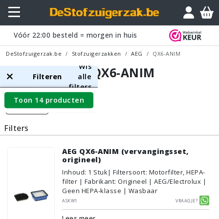
Vóór
22:00
besteld = morgen in huis
DeStofzuigerzak.be
Stofzuigerzakken
AEG
QX6-ANIM
Wis
AEG QX6-ANIM
Filteren
alle
filters
Toon 14 producten
Filters
Filters
AEG QX6-ANIM (vervangingsset,
origineel)
Inhoud
:
1
Stuk
| Filtersoort: Motorfilter, HEPA-
filter | Fabrikant: Origineel | AEG/Electrolux |
Geen HEPA-klasse | Wasbaar
ASKW1
Vraagje?
Lees meer...