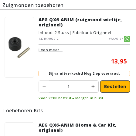
Zuigmonden toebehoren
AEG QX6-ANIM (zuigmond wieltje,
origineel)
Inhoud
:
2
Stuks
| Fabrikant: Origineel
140197902012
Vraagje?
Lees meer...
13,95
Bijna uitverkocht!
Nog 2 op voorraad.
Bestellen
Vóór 22:00 besteld = Morgen in huis!
Toebehoren Kits
AEG QX6-ANIM (Home & Car Kit,
origineel)