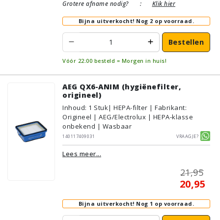
Grotere afname nodig?
:
Klik hier
Bijna uitverkocht!
Nog 2 op voorraad.
Bestellen
Vóór 22:00 besteld = Morgen in huis!
AEG QX6-ANIM (hygiënefilter,
origineel)
Inhoud
:
1
Stuk
| HEPA-filter | Fabrikant:
Origineel | AEG/Electrolux | HEPA-klasse
onbekend | Wasbaar
140117409031
Vraagje?
Lees meer...
21,95
20,95
Bijna uitverkocht!
Nog 1 op voorraad.