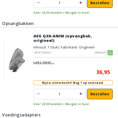
Bestellen
Vóór 22:00 besteld = Morgen in huis!
Opvangbakken
AEG QX6-ANIM (opvangbak,
origineel)
Inhoud
:
1
Stuk
| Fabrikant: Origineel
140197792025
Vraagje?
Lees meer...
36,95
Bijna uitverkocht!
Nog 1 op voorraad.
Bestellen
Vóór 22:00 besteld = Morgen in huis!
Voedingsadapters