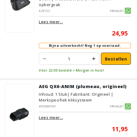
opbergvak
AZE153
Vraagje?
Lees meer...
24,95
Bijna uitverkocht!
Nog 1 op voorraad.
Bestellen
Vóór 22:00 besteld = Morgen in huis!
AEG QX6-ANIM (plumeau, origineel)
Inhoud
:
1
Stuk
| Fabrikant: Origineel |
Merkspecifiek kliksysteem
4055483160
Vraagje?
Lees meer...
11,95