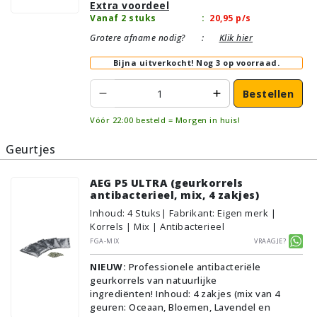
Extra voordeel
Vanaf 2 stuks
:
20,95
p/s
Grotere afname nodig?
:
Klik hier
Bijna uitverkocht!
Nog 3 op voorraad.
Bestellen
Vóór 22:00 besteld = Morgen in huis!
Geurtjes
AEG P5 ULTRA (geurkorrels
antibacterieel, mix, 4 zakjes)
Inhoud
:
4
Stuks
| Fabrikant: Eigen merk |
Korrels | Mix | Antibacterieel
FGA-MIX
Vraagje?
NIEUW:
Professionele antibacteriële
geurkorrels van natuurlijke
ingrediënten! Inhoud: 4 zakjes (mix van 4
geuren: Oceaan, Bloemen, Lavendel en