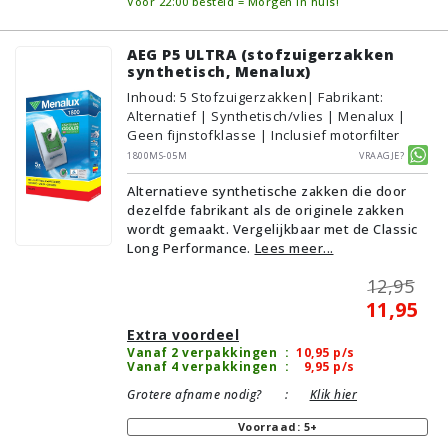
Vóór 22:00 besteld = Morgen in huis!
AEG P5 ULTRA (stofzuigerzakken
synthetisch, Menalux)
Inhoud
:
5
Stofzuigerzakken
| Fabrikant:
Alternatief | Synthetisch/vlies | Menalux |
Geen fijnstofklasse | Inclusief motorfilter
1800MS-05M
Vraagje?
Alternatieve synthetische zakken die door
dezelfde fabrikant als de originele zakken
wordt gemaakt. Vergelijkbaar met de Classic
Long Performance.
Lees meer...
12,95
11,95
Extra voordeel
Vanaf 2 verpakkingen
:
10,95
p/s
Vanaf 4 verpakkingen
:
9,95
p/s
Grotere afname nodig?
:
Klik hier
Voorraad: 5+