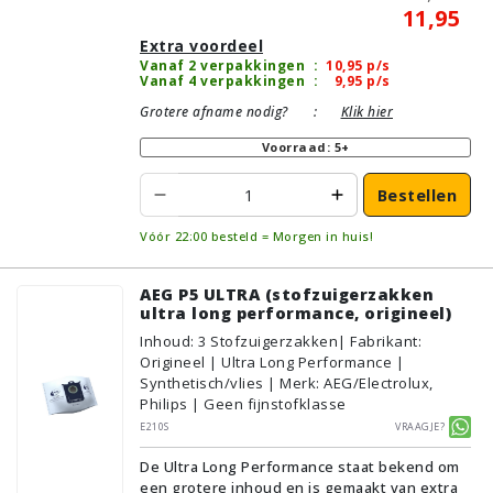
11,95
Extra voordeel
Vanaf 2 verpakkingen
:
10,95
p/s
Vanaf 4 verpakkingen
:
9,95
p/s
Grotere afname nodig?
:
Klik hier
Voorraad: 5+
Bestellen
Vóór 22:00 besteld = Morgen in huis!
AEG P5 ULTRA (stofzuigerzakken
ultra long performance, origineel)
Inhoud
:
3
Stofzuigerzakken
| Fabrikant:
Origineel | Ultra Long Performance |
Synthetisch/vlies | Merk: AEG/Electrolux,
Philips | Geen fijnstofklasse
E210S
Vraagje?
De Ultra Long Performance staat bekend om
een grotere inhoud en is gemaakt van extra