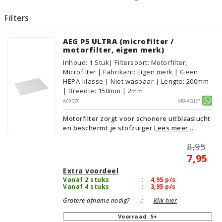
Filters
AEG P5 ULTRA (microfilter /
motorfilter, eigen merk)
Inhoud
:
1
Stuk
| Filtersoort: Motorfilter,
Microfilter | Fabrikant: Eigen merk | Geen
HEPA-klasse | Niet wasbaar | Lengte: 200mm
| Breedte: 150mm | 2mm
A00370
Vraagje?
Motorfilter zorgt voor schonere uitblaaslucht
en beschermt je stofzuiger
Lees meer...
8,95
7,95
Extra voordeel
Vanaf 2 stuks
:
4,95
p/s
Vanaf 4 stuks
:
3,95
p/s
Grotere afname nodig?
:
Klik hier
Voorraad: 5+