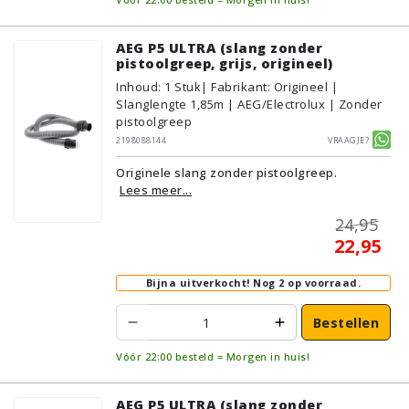
AEG P5 ULTRA (slang zonder
pistoolgreep, grijs, origineel)
Inhoud
:
1
Stuk
| Fabrikant: Origineel |
Slanglengte 1,85m | AEG/Electrolux | Zonder
pistoolgreep
2198088144
Vraagje?
Originele slang zonder pistoolgreep.
Lees meer...
24,95
22,95
Bijna uitverkocht!
Nog 2 op voorraad.
Bestellen
Vóór 22:00 besteld = Morgen in huis!
AEG P5 ULTRA (slang zonder