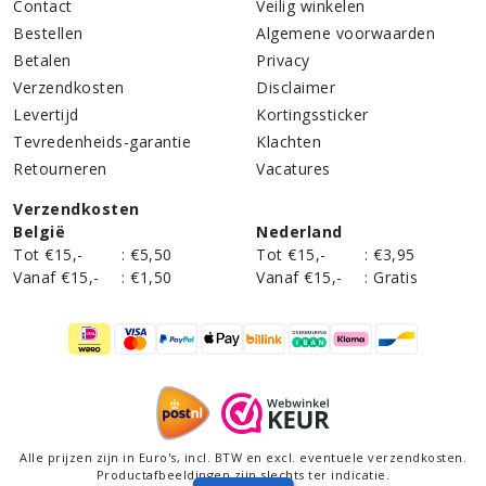
Contact
Veilig winkelen
Bestellen
Algemene voorwaarden
Betalen
Privacy
Verzendkosten
Disclaimer
Levertijd
Kortingssticker
Tevredenheids-garantie
Klachten
Retourneren
Vacatures
Verzendkosten
België
Nederland
Tot €15,-
:
€5,50
Tot €15,-
:
€3,95
Vanaf €15,-
:
€1,50
Vanaf €15,-
:
Gratis
Alle prijzen zijn in Euro's,
incl
. BTW en excl. eventuele verzendkosten.
Productafbeeldingen zijn slechts ter indicatie.