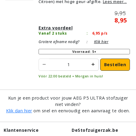
Citroen) met hoge geur-afgifte.
Lees meer...
9,95
8,95
Extra voordeel
Vanaf 2 stuks
:
6,95
p/s
Grotere afname nodig?
:
Klik hier
Voorraad: 5+
Bestellen
Vóór 22:00 besteld = Morgen in huis!
Kun je een product voor jouw AEG P5 ULTRA stofzuiger
niet vinden?
Klik dan hier
om snel en eenvoudig een aanvraag te doen.
Klantenservice
DeStofzuigerzak.be