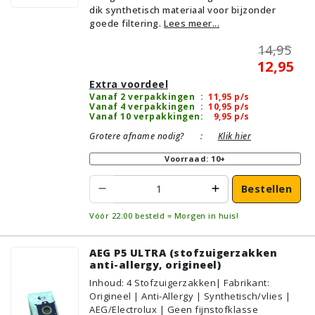
dik synthetisch materiaal voor bijzonder
goede filtering.
Lees meer...
14,95
12,95
Extra voordeel
Vanaf 2 verpakkingen
:
11,95
p/s
Vanaf 4 verpakkingen
:
10,95
p/s
Vanaf 10 verpakkingen
:
9,95
p/s
Grotere afname nodig?
:
Klik hier
Voorraad: 10+
Bestellen
Vóór 22:00 besteld = Morgen in huis!
AEG P5 ULTRA (stofzuigerzakken
anti-allergy, origineel)
Inhoud
:
4
Stofzuigerzakken
| Fabrikant:
Origineel | Anti-Allergy | Synthetisch/vlies |
AEG/Electrolux | Geen fijnstofklasse