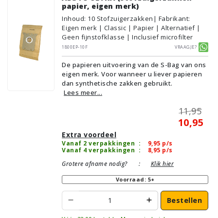
papier, eigen merk)
Inhoud
:
10
Stofzuigerzakken
| Fabrikant:
Eigen merk | Classic | Papier | Alternatief |
Geen fijnstofklasse | Inclusief microfilter
1800EP-10F
Vraagje?
De papieren uitvoering van de S-Bag van ons
eigen merk. Voor wanneer u liever papieren
dan synthetische zakken gebruikt.
Lees meer...
11,95
10,95
Extra voordeel
Vanaf 2 verpakkingen
:
9,95
p/s
Vanaf 4 verpakkingen
:
8,95
p/s
Grotere afname nodig?
:
Klik hier
Voorraad: 5+
Bestellen