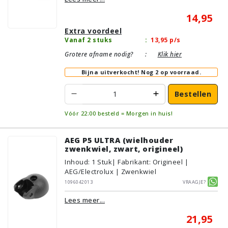
14,95
Extra voordeel
Vanaf 2 stuks
:
13,95
p/s
Grotere afname nodig?
:
Klik hier
Bijna uitverkocht!
Nog 2 op voorraad.
Bestellen
Vóór 22:00 besteld = Morgen in huis!
AEG P5 ULTRA (wielhouder
zwenkwiel, zwart, origineel)
Inhoud
:
1
Stuk
| Fabrikant: Origineel |
AEG/Electrolux | Zwenkwiel
1096042013
Vraagje?
Lees meer...
21,95