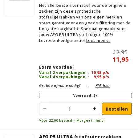
Het allerbeste alternatief voor de originele
zakken zijn deze synthetische
stofzuigerzakken van ons eigen merk en
staan garant voor een goede filtering met de
hoogste zuigkracht. Speciaal gemaakt voor
jouw AEG P5 ULTRA stofzuiger. 100%
tevredenheidgarantie!
Lees meer...
12,95
11,95
Extra voordeel
Vanaf 2 verpakkingen
:
10,95
p/s
Vanaf 4 verpakkingen
:
9,95
p/s
Grotere afname nodig?
:
Klik hier
Voorraad: 5+
Bestellen
Vóór 22:00 besteld = Morgen in huis!
AEG P5 ULTRA (stofzuigerzakken