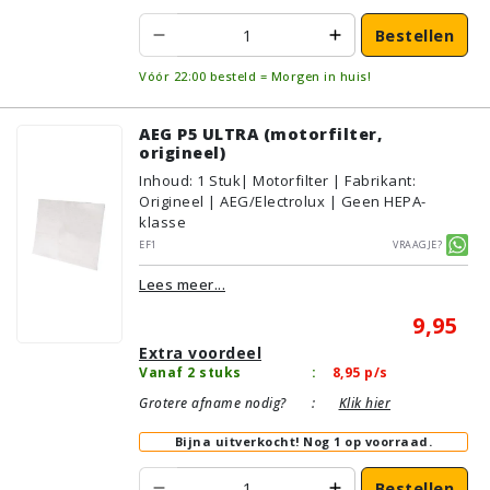
Bestellen
Vóór 22:00 besteld = Morgen in huis!
AEG P5 ULTRA (motorfilter,
origineel)
Inhoud
:
1
Stuk
| Motorfilter | Fabrikant:
Origineel | AEG/Electrolux | Geen HEPA-
klasse
EF1
Vraagje?
Lees meer...
9,95
Extra voordeel
Vanaf 2 stuks
:
8,95
p/s
Grotere afname nodig?
:
Klik hier
Bijna uitverkocht!
Nog 1 op voorraad.
Bestellen