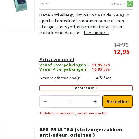
E206S
Vraagje?
Deze Anti-allergy uitvoering van de S-Bag is
speciaal ontwikkelt voor mensen met een
allergie. Het synthetische materiaal filtert
extra kleine deeltjes.
Lees meer...
14,95
12,95
Extra voordeel
Vanaf 2 verpakkingen
:
11,95
p/s
Vanaf 4 verpakkingen
:
10,95
p/s
Grotere afname nodig?
:
Klik hier
Voorraad: 0
Bestellen
Tijdelijk uitverkocht, wordt verwacht!
AEG P5 ULTRA (stofzuigerzakken
anti-odeur, origineel)