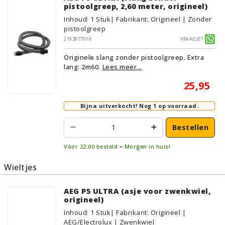
pistoolgreep, 2,60 meter, origineel)
Inhoud
:
1
Stuk
| Fabrikant: Origineel | Zonder
pistoolgreep
2193977010
Vraagje?
Originele slang zonder pistoolgreep. Extra
lang: 2m60.
Lees meer...
25,95
Bijna uitverkocht!
Nog 1 op voorraad.
Bestellen
Vóór 22:00 besteld = Morgen in huis!
Wieltjes
AEG P5 ULTRA (asje voor zwenkwiel,
origineel)
Inhoud
:
1
Stuk
| Fabrikant: Origineel |
AEG/Electrolux | Zwenkwiel