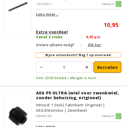
1181357011
Vraagje?
Lees meer...
10,95
Extra voordeel
Vanaf 2 stuks
:
9,95
p/s
Grotere afname nodig?
:
Klik hier
Bijna uitverkocht!
Nog 1 op voorraad.
Bestellen
Vóór 22:00 besteld = Morgen in huis!
AEG P5 ULTRA (wiel voor zwenkwiel,
zonder behuizing, origineel)
Inhoud
:
1
Stuk
| Fabrikant: Origineel |
AEG/Electrolux | Zwenkwiel
6680981708
Vraagje?
Lees meer...