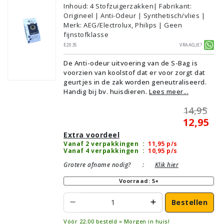
Inhoud
:
4
Stofzuigerzakken
| Fabrikant:
Origineel | Anti-Odeur | Synthetisch/vlies |
Merk: AEG/Electrolux, Philips | Geen
fijnstofklasse
E203S
Vraagje?
De Anti-odeur uitvoering van de S-Bag is
voorzien van koolstof dat er voor zorgt dat
geurtjes in de zak worden geneutraliseerd.
Handig bij bv. huisdieren.
Lees meer...
14,95
12,95
Extra voordeel
Vanaf 2 verpakkingen
:
11,95
p/s
Vanaf 4 verpakkingen
:
10,95
p/s
Grotere afname nodig?
:
Klik hier
Voorraad: 5+
Bestellen
Vóór 22:00 besteld = Morgen in huis!