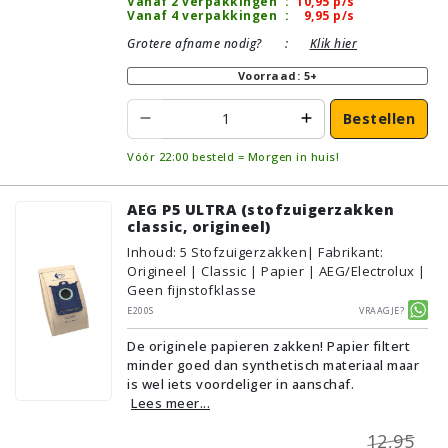
Vanaf 2 verpakkingen
:
10,95
p/s
Vanaf 4 verpakkingen
:
9,95
p/s
Grotere afname nodig?
:
Klik hier
Voorraad: 5+
Bestellen
Vóór 22:00 besteld = Morgen in huis!
AEG P5 ULTRA (stofzuigerzakken
classic, origineel)
Inhoud
:
5
Stofzuigerzakken
| Fabrikant:
Origineel | Classic | Papier | AEG/Electrolux |
Geen fijnstofklasse
E200S
Vraagje?
De originele papieren zakken! Papier filtert
minder goed dan synthetisch materiaal maar
is wel iets voordeliger in aanschaf.
Lees meer...
12,95