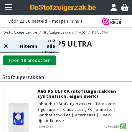
Vóór
22:00
besteld = morgen in huis
DeStofzuigerzak.be
Stofzuigerzakken
AEG
P5 ULTRA
Wis
AEG P5 ULTRA
Filteren
alle
filters
Toon 18 producten
Filters
Stofzuigerzakken
AEG P5 ULTRA (stofzuigerzakken
synthetisch, eigen merk)
Inhoud
:
10
Stofzuigerzakken
| Fabrikant:
Eigen merk | Classic Long Performance |
Synthetisch/vlies | Alternatief | Geen
fijnstofklasse
1800ESQ-10
Vraagje?