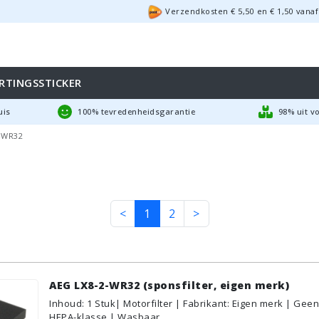
Verzendkosten €
5,50
en
€
1,50
vanaf
RTINGSSTICKER
uis
100% tevredenheidsgarantie
98% uit v
-WR32
<
1
2
>
AEG LX8-2-WR32 (sponsfilter, eigen merk)
Inhoud
:
1
Stuk
| Motorfilter | Fabrikant: Eigen merk | Geen
HEPA-klasse | Wasbaar