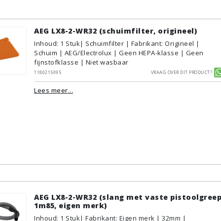
AEG LX8-2-WR32 (schuimfilter, origineel)
Inhoud
:
1
Stuk
| Schuimfilter | Fabrikant: Origineel |
Schuim | AEG/Electrolux | Geen HEPA-klasse | Geen
fijnstofklasse | Niet wasbaar
1180215095
Vraag over dit product?
Lees meer...
AEG LX8-2-WR32 (slang met vaste pistoolgreep
1m85, eigen merk)
Inhoud
:
1
Stuk
| Fabrikant: Eigen merk | 32mm |