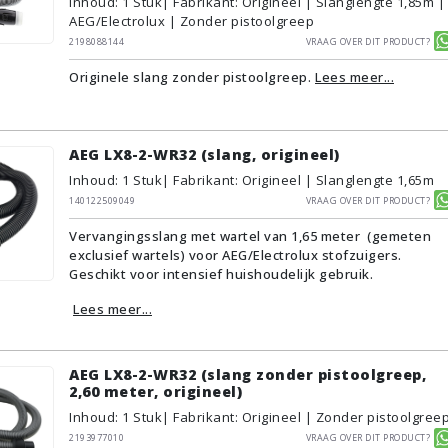
Inhoud
:
1
Stuk
| Fabrikant: Origineel | Slanglengte 1,85m |
AEG/Electrolux | Zonder pistoolgreep
2198088144
Vraag over dit product?
Originele slang zonder pistoolgreep.
Lees meer...
AEG LX8-2-WR32 (slang, origineel)
Inhoud
:
1
Stuk
| Fabrikant: Origineel | Slanglengte 1,65m
140122509049
Vraag over dit product?
Vervangingsslang met wartel van 1,65 meter (gemeten
exclusief wartels) voor AEG/Electrolux stofzuigers.
Geschikt voor intensief huishoudelijk gebruik.
Lees meer...
AEG LX8-2-WR32 (slang zonder pistoolgreep,
2,60 meter, origineel)
Inhoud
:
1
Stuk
| Fabrikant: Origineel | Zonder pistoolgree
2193977010
Vraag over dit product?