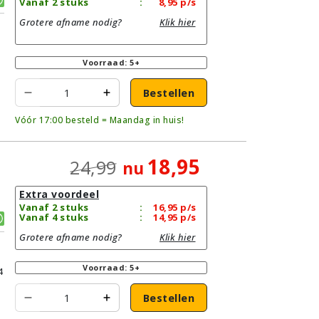
Vanaf 2 stuks
:
8,95
p/s
Grotere afname nodig?
Klik hier
Voorraad: 5+
Bestellen
Vóór 17:00 besteld = Maandag in huis!
18,95
24,99
nu
Extra voordeel
Vanaf 2 stuks
:
16,95
p/s
Vanaf 4 stuks
:
14,95
p/s
Grotere afname nodig?
Klik hier
Voorraad: 5+
4
Bestellen