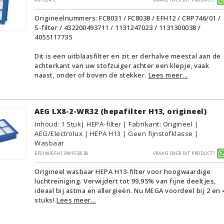
Origineelnummers: FC8031 / FC8038 / EFH12 / CRP746/01 /
S-filter / 432200493711 / 1131247023 / 1131300038 /
4055117735
Dit is een uitblaasfilter en zit er derhalve meestal aan de
achterkant van uw stofzuiger achter een klepje, vaak
naast, onder of boven de stekker.
Lees meer...
AEG LX8-2-WR32 (hepafilter H13, origineel)
Inhoud
:
1
Stuk
| HEPA-filter | Fabrikant: Origineel |
AEG/Electrolux | HEPA H13 | Geen fijnstofklasse |
Wasbaar
EFS1W/EFH13W/FC8038
Vraag over dit product?
Origineel wasbaar HEPA H13-filter voor hoogwaardige
luchtreiniging. Verwijdert tot 99,95% van fijne deeltjes,
ideaal bij astma en allergieën. Nu MEGA voordeel bij 2 en 
stuks!
Lees meer...