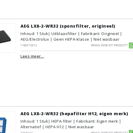
AEG LX8-2-WR32 (sponsfilter, origineel)
Inhoud
:
1
Stuk
| Uitblaasfilter | Fabrikant: Origineel |
AEG/Electrolux | Geen HEPA-klasse | Niet wasbaar
1180215012
Vraag over dit product?
Lees meer...
AEG LX8-2-WR32 (hepafilter H12, eigen merk)
Inhoud
:
1
Stuk
| HEPA-filter | Fabrikant: Eigen merk |
Alternatief | HEPA H12 | Niet wasbaar
A01024.C
Vraag over dit product?