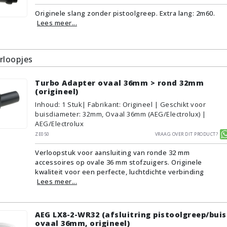
Originele slang zonder pistoolgreep. Extra lang: 2m60.
Lees meer...
rloopjes
Turbo Adapter ovaal 36mm > rond 32mm
(origineel)
Inhoud
:
1
Stuk
| Fabrikant: Origineel | Geschikt voor
buisdiameter: 32mm, Ovaal 36mm (AEG/Electrolux) |
AEG/Electrolux
ZE050
Vraag over dit product?
Verloopstuk voor aansluiting van ronde 32 mm
accessoires op ovale 36 mm stofzuigers. Originele
kwaliteit voor een perfecte, luchtdichte verbinding
Lees meer...
AEG LX8-2-WR32 (afsluitring pistoolgreep/buis
ovaal 36mm, origineel)