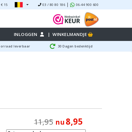
|
 €
15
03 / 80 80 186
06-44 900 600
INLOGGEN
|
WINKELMANDJE
oorraad leverbaar
30 Dagen bedenktijd
8,95
11,95
nu