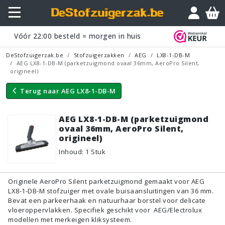
Vraagje?
Vóór
22:00
besteld = morgen in huis
DeStofzuigerzak.be
Stofzuigerzakken
AEG
LX8-1-DB-M
AEG LX8-1-DB-M (parketzuigmond ovaal 36mm, AeroPro Silent,
origineel)
Terug naar
AEG LX8-1-DB-M
AEG LX8-1-DB-M (parketzuigmond
ovaal 36mm, AeroPro Silent,
origineel)
Inhoud
:
1
Stuk
Originele AeroPro Silent parketzuigmond gemaakt voor AEG
LX8-1-DB-M stofzuiger met ovale buisaansluitingen van 36 mm.
Bevat een parkeerhaak en natuurhaar borstel voor delicate
vloeroppervlakken. Specifiek geschikt voor AEG/Electrolux
modellen met merkeigen kliksysteem.