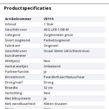
Productspecificaties
Artikelnummer
ZE115
Inhoud
1
Stuk
Geschikt voor
AEG
LX8-1-DB-M
Categorie
Zuigmonden groot
Soort zuigmond
Parketzuigmond
Fabrikant
Origineel
Geschikt voor
Ovaal 36mm (AEG/Electrolux)
buisdiameter
Wieltje(s)
Nee
Aantal wieltjes
Onbekend
Parkeerfunctie
Ja
Borstelsoort
Paardenhaar/Natuurhaar
Droog/nat?
Droog
Breedte
32 cm
Verlichting
Nee
Met kliksysteem
Ja
Nek wendbaarheid
Alleen draaien
Kleur
Grijs