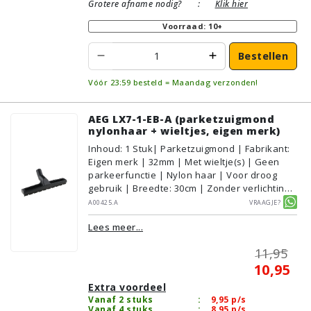
Grotere afname nodig?
:
Klik hier
Voorraad: 10+
Bestellen
Vóór 23:59 besteld = Maandag verzonden!
AEG LX7-1-EB-A (parketzuigmond
nylonhaar + wieltjes, eigen merk)
Inhoud
:
1
Stuk
| Parketzuigmond | Fabrikant:
Eigen merk | 32mm | Met wieltje(s) | Geen
parkeerfunctie | Nylon haar | Voor droog
gebruik | Breedte: 30cm | Zonder verlichting |
Zonder kliksysteem | Zwart | Alternatief |
A00425.A
Vraagje?
Geschikt voor vloertype: Plavuizen/Tegels,
Lees meer...
Parket/Laminaat, PVC/Vinyl
11,95
10,95
Extra voordeel
Vanaf 2 stuks
:
9,95
p/s
Vanaf 4 stuks
:
8,95
p/s