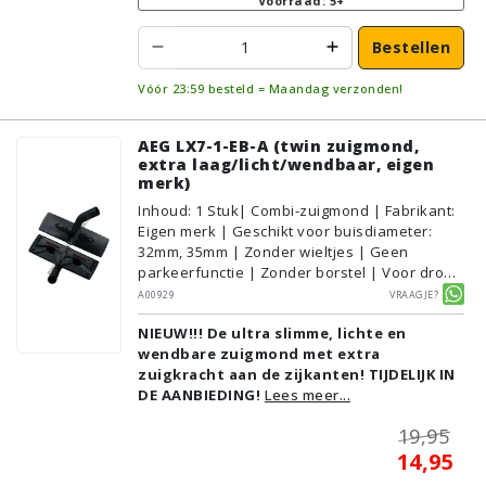
Voorraad: 5+
Bestellen
Vóór 23:59 besteld = Maandag verzonden!
AEG LX7-1-EB-A (twin zuigmond,
extra laag/licht/wendbaar, eigen
merk)
Inhoud
:
1
Stuk
| Combi-zuigmond | Fabrikant:
Eigen merk | Geschikt voor buisdiameter:
32mm, 35mm | Zonder wieltjes | Geen
parkeerfunctie | Zonder borstel | Voor droog
gebruik | Breedte: 31cm | Zonder verlichting |
A00929
Vraagje?
Zonder kliksysteem | Zwart | Alternatief |
NIEUW!!! De ultra slimme, lichte en
Geschikt voor vloertype: Plavuizen/Tegels,
wendbare zuigmond met extra
Parket/Laminaat, PVC/Vinyl,
zuigkracht aan de zijkanten! TIJDELIJK IN
Tapijt/Vloerbedekking
DE AANBIEDING!
Lees meer...
19,95
14,95