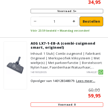
34,95
Voorraad: 5+
Bestellen
Vóór 23:59 besteld = Maandag verzonden!
AEG LX7-1-EB-A (combi-zuigmond
smart, origineel)
Inhoud
:
1
Stuk
| Combi-zuigmond | Fabrikant:
Origineel | Merkspecifiek kliksysteem | Met
wieltje(s) | Met parkeerfunctie | Borstelsoort:
Nylon haar, Paardenhaar/Natuurhaar,
Rubber, Harde borstelrol | Voor droog
140190520035
Vraagje?
gebruik | Zonder verlichting | Met
Opvolger van 140128348079.
Lees meer...
kliksysteem | Zwart | AEG/Electrolux |
Geschikt voor vloertype: Plavuizen/Tegels,
60,00
Parket/Laminaat, PVC/Vinyl,
59,95
Tapijt/Vloerbedekking
Voorraad: 0