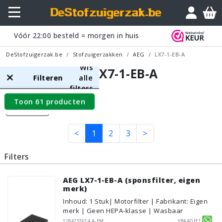
Vóór
22:00
besteld = morgen in huis
DeStofzuigerzak.be
Stofzuigerzakken
AEG
LX7-1-EB-A
Wis
AEG LX7-1-EB-A
Filteren
alle
filters
Toon 61 producten
Filters
<
1
2
3
>
Filters
AEG LX7-1-EB-A (sponsfilter, eigen
merk)
Inhoud
:
1
Stuk
| Motorfilter | Fabrikant: Eigen
merk | Geen HEPA-klasse | Wasbaar
1184255014.A-EM
Vraagje?