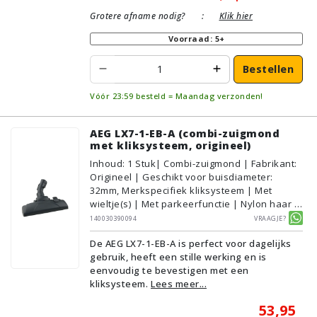
Grotere afname nodig?
:
Klik hier
Voorraad: 5+
Bestellen
Vóór 23:59 besteld = Maandag verzonden!
AEG LX7-1-EB-A (combi-zuigmond
met kliksysteem, origineel)
Inhoud
:
1
Stuk
| Combi-zuigmond | Fabrikant:
Origineel | Geschikt voor buisdiameter:
32mm, Merkspecifiek kliksysteem | Met
wieltje(s) | Met parkeerfunctie | Nylon haar |
Voor droog gebruik | Zonder verlichting | Met
140030390094
Vraagje?
kliksysteem | Zwart | AEG/Electrolux |
De AEG LX7-1-EB-A is perfect voor dagelijks
Geschikt voor vloertype: Plavuizen/Tegels,
gebruik, heeft een stille werking en is
Parket/Laminaat, PVC/Vinyl,
eenvoudig te bevestigen met een
Tapijt/Vloerbedekking
kliksysteem.
Lees meer...
53,95