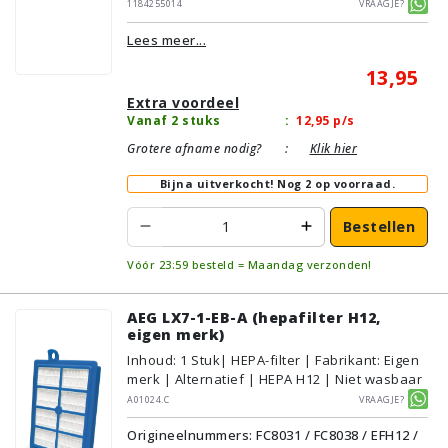
1184255014
Vraagje?
Lees meer...
13,95
Extra voordeel
Vanaf 2 stuks
:
12,95
p/s
Grotere afname nodig?
:
Klik hier
Bijna uitverkocht!
Nog 2 op voorraad.
Bestellen
Vóór 23:59 besteld = Maandag verzonden!
AEG LX7-1-EB-A (hepafilter H12,
eigen merk)
Inhoud
:
1
Stuk
| HEPA-filter | Fabrikant: Eigen
merk | Alternatief | HEPA H12 | Niet wasbaar
A01024.C
Vraagje?
Origineelnummers: FC8031 / FC8038 / EFH12 /