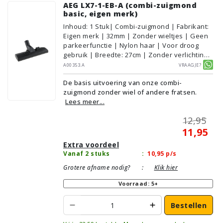
AEG LX7-1-EB-A (combi-zuigmond
basic, eigen merk)
Inhoud
:
1
Stuk
| Combi-zuigmond | Fabrikant:
Eigen merk | 32mm | Zonder wieltjes | Geen
parkeerfunctie | Nylon haar | Voor droog
gebruik | Breedte: 27cm | Zonder verlichting |
Zonder kliksysteem | Zwart | Alternatief |
A00353.A
Vraagje?
Geschikt voor vloertype: Plavuizen/Tegels,
De basis uitvoering van onze combi-
Parket/Laminaat, PVC/Vinyl,
zuigmond zonder wiel of andere fratsen.
Tapijt/Vloerbedekking
Lees meer...
12,95
11,95
Extra voordeel
Vanaf 2 stuks
:
10,95
p/s
Grotere afname nodig?
:
Klik hier
Voorraad: 5+
Bestellen