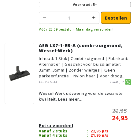
Voorraad: 5+
Bestellen
Vóór 23:59 besteld = Maandag verzonden!
AEG LX7-1-EB-A (combi-zuigmond,
Wessel·Werk)
Inhoud
:
1
Stuk
| Combi-zuigmond | Fabrikant:
Alternatief | Geschikt voor buisdiameter:
32mm, 35mm | Zonder wieltjes | Geen
parkeerfunctie | Nylon haar | Voor droog
gebruik | Breedte: 27cm | Zonder verlichting |
A4535272-TA
Vraagje?
Zonder kliksysteem | Zwart | Wessel·Werk |
Wessel·Werk uitvoering voor de zwaarste
Geschikt voor vloertype: Plavuizen/Tegels,
kwaliteit.
Lees meer...
Parket/Laminaat, PVC/Vinyl,
Tapijt/Vloerbedekking
29,95
24,95
Extra voordeel
Vanaf 2 stuks
:
22,95
p/s
Vanaf 4 stuks
:
21,95
p/s