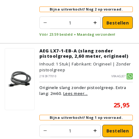
Bijna uitverkocht!
Nog 2 op voorraad.
Bestellen
Vóór 23:59 besteld = Maandag verzonden!
AEG LX7-1-EB-A (slang zonder
pistoolgreep, 2,60 meter, origineel)
Inhoud
:
1
Stuk
| Fabrikant: Origineel | Zonder
pistoolgreep
2193977010
Vraagje?
Originele slang zonder pistoolgreep. Extra
lang: 2m60.
Lees meer...
25,95
Bijna uitverkocht!
Nog 1 op voorraad.
Bestellen