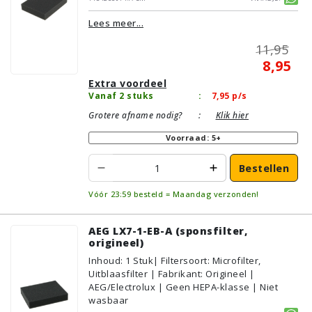
Lees meer...
11,95
8,95
Extra voordeel
Vanaf 2 stuks
:
7,95
p/s
Grotere afname nodig?
:
Klik hier
Voorraad: 5+
Bestellen
Vóór 23:59 besteld = Maandag verzonden!
AEG LX7-1-EB-A (sponsfilter,
origineel)
Inhoud
:
1
Stuk
| Filtersoort: Microfilter,
Uitblaasfilter | Fabrikant: Origineel |
AEG/Electrolux | Geen HEPA-klasse | Niet
wasbaar