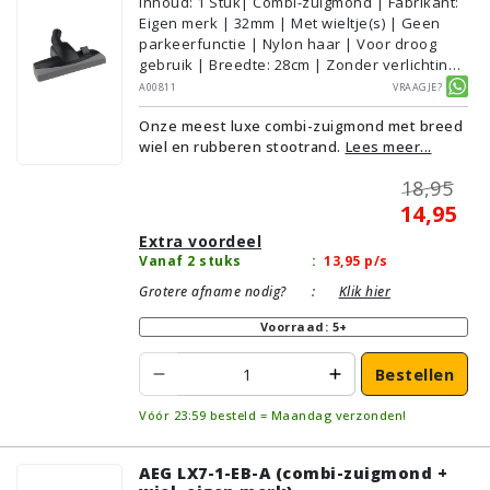
Inhoud
:
1
Stuk
| Combi-zuigmond | Fabrikant:
Eigen merk | 32mm | Met wieltje(s) | Geen
parkeerfunctie | Nylon haar | Voor droog
gebruik | Breedte: 28cm | Zonder verlichting |
Zonder kliksysteem | Kleur: Grijs, Zwart |
A00811
Vraagje?
Alternatief | Geschikt voor vloertype:
Onze meest luxe combi-zuigmond met breed
Plavuizen/Tegels, Parket/Laminaat,
wiel en rubberen stootrand.
Lees meer...
PVC/Vinyl, Tapijt/Vloerbedekking
18,95
14,95
Extra voordeel
Vanaf 2 stuks
:
13,95
p/s
Grotere afname nodig?
:
Klik hier
Voorraad: 5+
Bestellen
Vóór 23:59 besteld = Maandag verzonden!
AEG LX7-1-EB-A (combi-zuigmond +