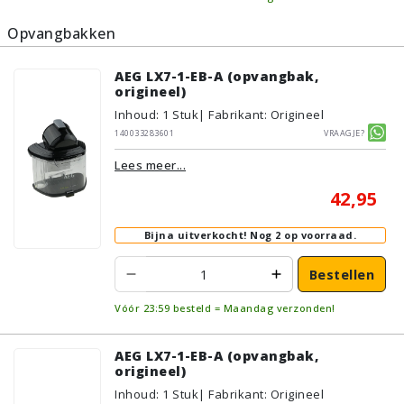
Opvangbakken
AEG LX7-1-EB-A (opvangbak,
origineel)
Inhoud
:
1
Stuk
| Fabrikant: Origineel
140033283601
Vraagje?
Lees meer...
42,95
Bijna uitverkocht!
Nog 2 op voorraad.
Bestellen
Vóór 23:59 besteld = Maandag verzonden!
AEG LX7-1-EB-A (opvangbak,
origineel)
Inhoud
:
1
Stuk
| Fabrikant: Origineel