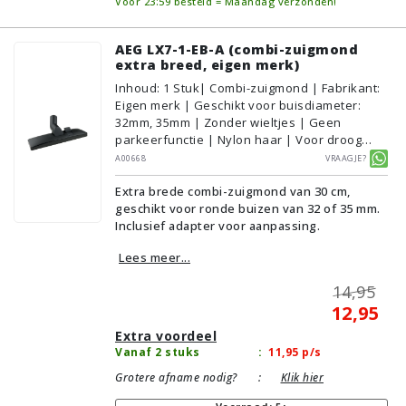
Vóór 23:59 besteld = Maandag verzonden!
AEG LX7-1-EB-A (combi-zuigmond
extra breed, eigen merk)
Inhoud
:
1
Stuk
| Combi-zuigmond | Fabrikant:
Eigen merk | Geschikt voor buisdiameter:
32mm, 35mm | Zonder wieltjes | Geen
parkeerfunctie | Nylon haar | Voor droog
gebruik | Breedte: 30cm | Zonder verlichting |
A00668
Vraagje?
Zonder kliksysteem | Zwart | Alternatief |
Extra brede combi-zuigmond van 30 cm,
Geschikt voor vloertype: Plavuizen/Tegels,
geschikt voor ronde buizen van 32 of 35 mm.
Parket/Laminaat, PVC/Vinyl,
Inclusief adapter voor aanpassing.
Tapijt/Vloerbedekking
Lees meer...
14,95
12,95
Extra voordeel
Vanaf 2 stuks
:
11,95
p/s
Grotere afname nodig?
:
Klik hier