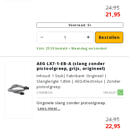
24,95
21,95
Voorraad: 5+
Bestellen
Vóór 23:59 besteld = Maandag verzonden!
AEG LX7-1-EB-A (slang zonder
pistoolgreep, grijs, origineel)
Inhoud
:
1
Stuk
| Fabrikant: Origineel |
Slanglengte 1,85m | AEG/Electrolux | Zonder
pistoolgreep
2198088144
Vraagje?
Originele slang zonder pistoolgreep.
Lees meer...
24,95
22,95