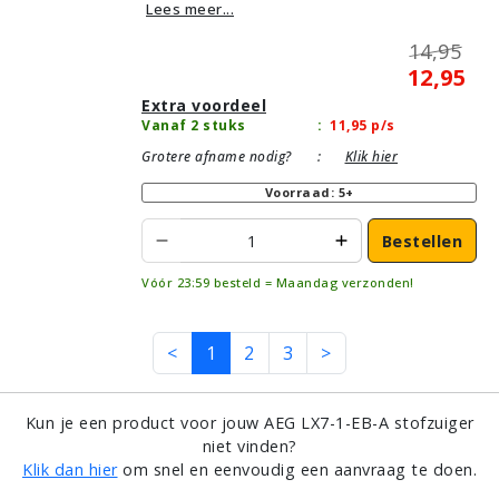
Lees meer...
14,95
12,95
Extra voordeel
Vanaf 2 stuks
:
11,95
p/s
Grotere afname nodig?
:
Klik hier
Voorraad: 5+
Bestellen
Vóór 23:59 besteld = Maandag verzonden!
<
1
2
3
>
Kun je een product voor jouw AEG LX7-1-EB-A stofzuiger
niet vinden?
Klik dan hier
om snel en eenvoudig een aanvraag te doen.