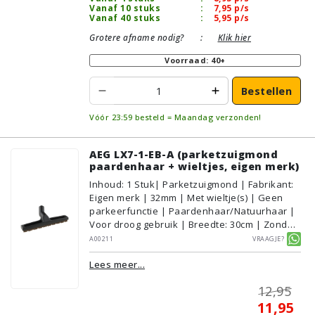
Vanaf 10 stuks
:
7,95
p/s
Vanaf 40 stuks
:
5,95
p/s
Grotere afname nodig?
:
Klik hier
Voorraad: 40+
Bestellen
Vóór 23:59 besteld = Maandag verzonden!
AEG LX7-1-EB-A (parketzuigmond
paardenhaar + wieltjes, eigen merk)
Inhoud
:
1
Stuk
| Parketzuigmond | Fabrikant:
Eigen merk | 32mm | Met wieltje(s) | Geen
parkeerfunctie | Paardenhaar/Natuurhaar |
Voor droog gebruik | Breedte: 30cm | Zonder
verlichting | Zonder kliksysteem | Zwart |
A00211
Vraagje?
Alternatief | Geschikt voor vloertype:
Lees meer...
Plavuizen/Tegels, Parket/Laminaat, PVC/Vinyl
12,95
11,95