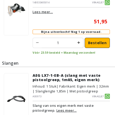
140033405014
Vraagje?
Lees meer...
51,95
Bijna uitverkocht!
Nog 1 op voorraad.
Bestellen
Vóór 23:59 besteld = Maandag verzonden!
Slangen
AEG LX7-1-EB-A (slang met vaste
pistoolgreep, 1m85, eigen merk)
Inhoud
:
1
Stuk
| Fabrikant: Eigen merk | 32mm
| Slanglengte 1,85m | Met pistoolgreep
A00973
Vraagje?
Slang van ons eigen merk met vaste
pistoolgreep.
Lees meer...