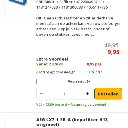
CRP746/01 / S-filter / 432200493711 /
1131247023 / 1131300038 / 4055117735
Dit is een uitblaasfilter en zit er derhalve
meestal aan de achterkant van uw stofzuiger
achter een klepje, vaak naast, onder of
boven de stekker.
Lees meer...
10,95
9,95
Extra voordeel
Vanaf 2 stuks
:
8,95
p/s
Grotere afname nodig?
:
Klik hier
Voorraad: 5+
Bestellen
Vóór 23:59 besteld = Maandag verzonden!
AEG LX7-1-EB-A (hepafilter H13,
origineel)