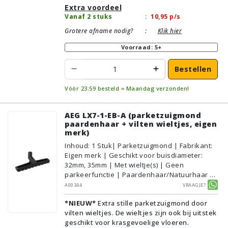
Extra voordeel
Vanaf 2 stuks
:
10,95
p/s
Grotere afname nodig?
:
Klik hier
Voorraad: 5+
Bestellen
Vóór 23:59 besteld = Maandag verzonden!
AEG LX7-1-EB-A (parketzuigmond
paardenhaar + vilten wieltjes, eigen
merk)
Inhoud
:
1
Stuk
| Parketzuigmond | Fabrikant:
Eigen merk | Geschikt voor buisdiameter:
32mm, 35mm | Met wieltje(s) | Geen
parkeerfunctie | Paardenhaar/Natuurhaar |
Voor droog gebruik | Breedte: 30cm | Zonder
A00344
Vraagje?
verlichting | Zonder kliksysteem | Zwart |
*NIEUW*
Extra stille parketzuigmond door
Alternatief | Geschikt voor vloertype:
vilten wieltjes. De wieltjes zijn ook bij uitstek
Plavuizen/Tegels, Parket/Laminaat, PVC/Vinyl
geschikt voor krasgevoelige vloeren.