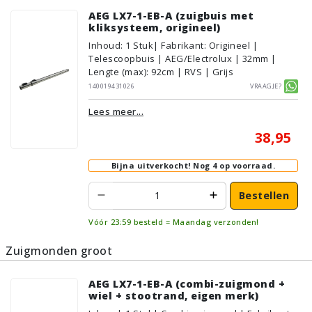
AEG LX7-1-EB-A (zuigbuis met
kliksysteem, origineel)
Inhoud
:
1
Stuk
| Fabrikant: Origineel |
Telescoopbuis | AEG/Electrolux | 32mm |
Lengte (max): 92cm | RVS | Grijs
140019431026
Vraagje?
Lees meer...
38,95
Bijna uitverkocht!
Nog 4 op voorraad.
Bestellen
Vóór 23:59 besteld = Maandag verzonden!
Zuigmonden groot
AEG LX7-1-EB-A (combi-zuigmond +
wiel + stootrand, eigen merk)