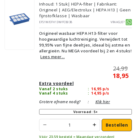
Inhoud
:
1
Stuk
| HEPA-filter | Fabrikant:
Origineel | AEG/Electrolux | HEPA H13 | Geen
fijnstofklasse | Wasbaar
EFS1W/EFH13W/FC8038
Vraagje?
Origineel wasbaar HEPA H13-filter voor
hoogwaardige luchtreiniging. Verwijdert tot
99,95% van fijne deeltjes, ideaal bij astma en
allergieën. Nu MEGA voordeel bij 2 en 4 stuks!
Lees meer...
24,99
18,95
Extra voordeel
Vanaf 2 stuks
:
16,95
p/s
Vanaf 4 stuks
:
14,95
p/s
Grotere afname nodig?
:
Klik hier
Voorraad: 5+
Bestellen
Vóór 23:59 besteld = Maandag verzonden!