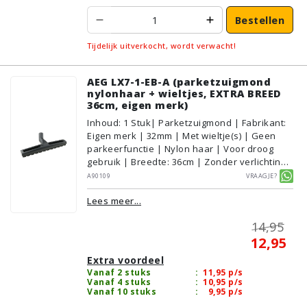
Bestellen
Tijdelijk uitverkocht, wordt verwacht!
AEG LX7-1-EB-A (parketzuigmond
nylonhaar + wieltjes, EXTRA BREED
36cm, eigen merk)
Inhoud
:
1
Stuk
| Parketzuigmond | Fabrikant:
Eigen merk | 32mm | Met wieltje(s) | Geen
parkeerfunctie | Nylon haar | Voor droog
gebruik | Breedte: 36cm | Zonder verlichting |
Zonder kliksysteem | Zwart | Alternatief |
A90109
Vraagje?
Geschikt voor vloertype: Plavuizen/Tegels,
Lees meer...
Parket/Laminaat, PVC/Vinyl
14,95
12,95
Extra voordeel
Vanaf 2 stuks
:
11,95
p/s
Vanaf 4 stuks
:
10,95
p/s
Vanaf 10 stuks
:
9,95
p/s