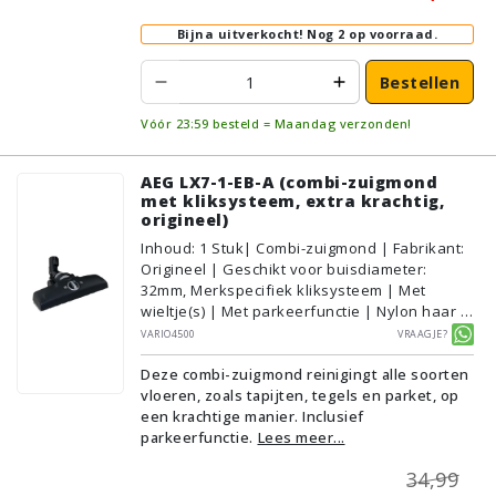
Bijna uitverkocht!
Nog 2 op voorraad.
Bestellen
Vóór 23:59 besteld = Maandag verzonden!
AEG LX7-1-EB-A (combi-zuigmond
met kliksysteem, extra krachtig,
origineel)
Inhoud
:
1
Stuk
| Combi-zuigmond | Fabrikant:
Origineel | Geschikt voor buisdiameter:
32mm, Merkspecifiek kliksysteem | Met
wieltje(s) | Met parkeerfunctie | Nylon haar |
Voor droog gebruik | Zonder verlichting | Met
VARIO4500
Vraagje?
kliksysteem | Zwart | AEG/Electrolux |
Deze combi-zuigmond reinigingt alle soorten
Geschikt voor vloertype: Parket/Laminaat,
vloeren, zoals tapijten, tegels en parket, op
PVC/Vinyl, Tapijt/Vloerbedekking
een krachtige manier. Inclusief
parkeerfunctie.
Lees meer...
34,99