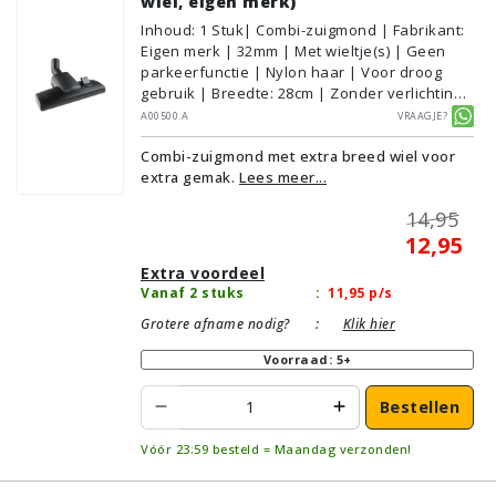
wiel, eigen merk)
Inhoud
:
1
Stuk
| Combi-zuigmond | Fabrikant:
Eigen merk | 32mm | Met wieltje(s) | Geen
parkeerfunctie | Nylon haar | Voor droog
gebruik | Breedte: 28cm | Zonder verlichting |
Zonder kliksysteem | Zwart | Alternatief |
A00500.A
Vraagje?
Geschikt voor vloertype: Plavuizen/Tegels,
Combi-zuigmond met extra breed wiel voor
Parket/Laminaat, PVC/Vinyl,
extra gemak.
Lees meer...
Tapijt/Vloerbedekking
14,95
12,95
Extra voordeel
Vanaf 2 stuks
:
11,95
p/s
Grotere afname nodig?
:
Klik hier
Voorraad: 5+
Bestellen
Vóór 23:59 besteld = Maandag verzonden!