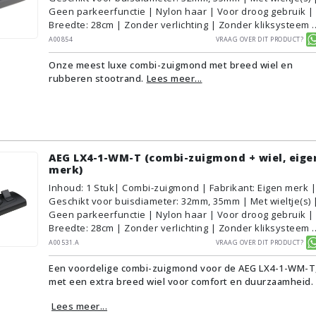
Geen parkeerfunctie | Nylon haar | Voor droog gebruik |
Breedte: 28cm | Zonder verlichting | Zonder kliksysteem 
Kleur: Grijs, Zwart | Alternatief | Geschikt voor vloertype:
A00854
Vraag over dit product?
Plavuizen/Tegels, Parket/Laminaat, PVC/Vinyl,
Onze meest luxe combi-zuigmond met breed wiel en
Tapijt/Vloerbedekking
rubberen stootrand.
Lees meer...
AEG LX4-1-WM-T (combi-zuigmond + wiel, eige
merk)
Inhoud
:
1
Stuk
| Combi-zuigmond | Fabrikant: Eigen merk |
Geschikt voor buisdiameter: 32mm, 35mm | Met wieltje(s) 
Geen parkeerfunctie | Nylon haar | Voor droog gebruik |
Breedte: 28cm | Zonder verlichting | Zonder kliksysteem 
Zwart | Alternatief | Geschikt voor vloertype:
A00531.A
Vraag over dit product?
Plavuizen/Tegels, Parket/Laminaat, PVC/Vinyl,
Een voordelige combi-zuigmond voor de AEG LX4-1-WM-T
Tapijt/Vloerbedekking
met een extra breed wiel voor comfort en duurzaamheid.
Lees meer...