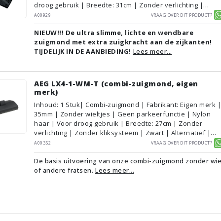
droog gebruik | Breedte: 31cm | Zonder verlichting |
Zonder kliksysteem | Zwart | Alternatief | Geschikt voor
A00929
Vraag over dit product?
vloertype: Plavuizen/Tegels, Parket/Laminaat, PVC/Vinyl,
NIEUW!!! De ultra slimme, lichte en wendbare
Tapijt/Vloerbedekking
zuigmond met extra zuigkracht aan de zijkanten!
TIJDELIJK IN DE AANBIEDING!
Lees meer...
AEG LX4-1-WM-T (combi-zuigmond, eigen
merk)
Inhoud
:
1
Stuk
| Combi-zuigmond | Fabrikant: Eigen merk |
35mm | Zonder wieltjes | Geen parkeerfunctie | Nylon
haar | Voor droog gebruik | Breedte: 27cm | Zonder
verlichting | Zonder kliksysteem | Zwart | Alternatief |
Geschikt voor vloertype: Plavuizen/Tegels,
A00352
Vraag over dit product?
Parket/Laminaat, PVC/Vinyl, Tapijt/Vloerbedekking
De basis uitvoering van onze combi-zuigmond zonder wie
of andere fratsen.
Lees meer...