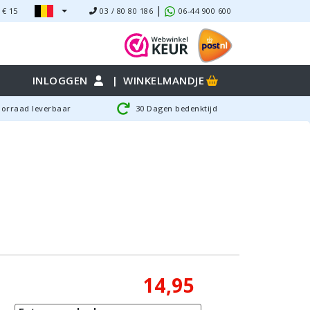
|
 €
15
03 / 80 80 186
06-44 900 600
INLOGGEN
|
WINKELMANDJE
oorraad leverbaar
30 Dagen bedenktijd
14,95