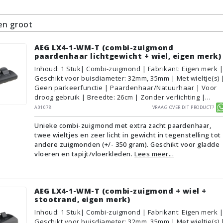
n groot
AEG LX4-1-WM-T (combi-zuigmond
paardenhaar lichtgewicht + wiel, eigen merk)
Inhoud
:
1
Stuk
| Combi-zuigmond | Fabrikant: Eigen merk |
Geschikt voor buisdiameter: 32mm, 35mm | Met wieltje(s) 
Geen parkeerfunctie | Paardenhaar/Natuurhaar | Voor
droog gebruik | Breedte: 26cm | Zonder verlichting |
Zonder kliksysteem | Zwart | Alternatief | Geschikt voor
A01078
Vraag over dit product?
vloertype: Plavuizen/Tegels, Parket/Laminaat, PVC/Vinyl,
Unieke combi-zuigmond met extra zacht paardenhaar,
Tapijt/Vloerbedekking
twee wieltjes en zeer licht in gewicht in tegenstelling tot
andere zuigmonden (+/- 350 gram). Geschikt voor gladde
vloeren en tapijt/vloerkleden.
Lees meer...
AEG LX4-1-WM-T (combi-zuigmond + wiel +
stootrand, eigen merk)
Inhoud
:
1
Stuk
| Combi-zuigmond | Fabrikant: Eigen merk |
Geschikt voor buisdiameter: 32mm, 35mm | Met wieltje(s) 