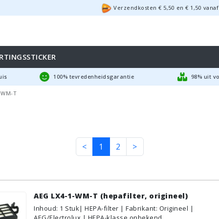
Verzendkosten €
5,50
en
€
1,50
vanaf
RTINGSSTICKER
uis
100% tevredenheidsgarantie
98% uit v
-WM-T
<
1
2
>
AEG LX4-1-WM-T (hepafilter, origineel)
Inhoud
:
1
Stuk
| HEPA-filter | Fabrikant: Origineel |
AEG/Electrolux | HEPA-klasse onbekend