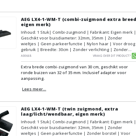
AEG LX4-1-WM-T (combi-zuigmond extra breed
eigen merk)
Inhoud
:
1
Stuk
| Combi-zuigmond | Fabrikant: Eigen merk |
Geschikt voor buisdiameter: 32mm, 35mm | Zonder
wieltjes | Geen parkeerfunctie | Nylon haar | Voor droog
gebruik | Breedte: 30cm | Zonder verlichting | Zonder
kliksysteem | Zwart | Alternatief | Geschikt voor
A00668
Vraag over dit product?
vloertype: Plavuizen/Tegels, Parket/Laminaat, PVC/Vinyl,
Extra brede combi-zuigmond van 30 cm, geschikt voor
Tapijt/Vloerbedekking
ronde buizen van 32 of 35 mm. Inclusief adapter voor
aanpassing.
Lees meer...
AEG LX4-1-WM-T (twin zuigmond, extra
laag/licht/wendbaar, eigen merk)
Inhoud
:
1
Stuk
| Combi-zuigmond | Fabrikant: Eigen merk |
Geschikt voor buisdiameter: 32mm, 35mm | Zonder
wieltjes | Geen parkeerfunctie | Zonder borstel | Voor