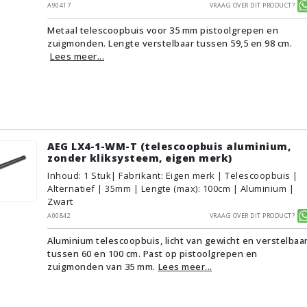
A90417
Vraag over dit product?
Metaal telescoopbuis voor 35 mm pistoolgrepen en
zuigmonden. Lengte verstelbaar tussen 59,5 en 98 cm.
Lees meer...
AEG LX4-1-WM-T (telescoopbuis aluminium,
zonder kliksysteem, eigen merk)
Inhoud
:
1
Stuk
| Fabrikant: Eigen merk | Telescoopbuis |
Alternatief | 35mm | Lengte (max): 100cm | Aluminium |
Zwart
A00842
Vraag over dit product?
Aluminium telescoopbuis, licht van gewicht en verstelbaa
tussen 60 en 100 cm. Past op pistoolgrepen en
zuigmonden van 35 mm.
Lees meer...