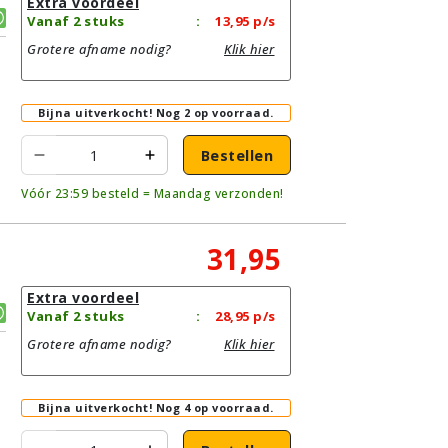
Extra voordeel
Vanaf 2 stuks
:
13,95
p/s
Grotere afname nodig?
Klik hier
Bijna uitverkocht!
Nog 2 op voorraad.
Bestellen
Vóór 23:59 besteld = Maandag verzonden!
31,95
Extra voordeel
Vanaf 2 stuks
:
28,95
p/s
Grotere afname nodig?
Klik hier
Bijna uitverkocht!
Nog 4 op voorraad.