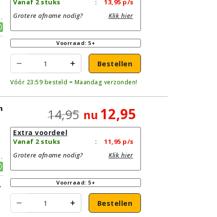
Vanaf 2 stuks
:
13,95
p/s
Grotere afname nodig?
Klik hier
|
Voorraad: 5+
Bestellen
Vóór 23:59 besteld = Maandag verzonden!
n
12,95
14,95
nu
Extra voordeel
|
Vanaf 2 stuks
:
11,95
p/s
Grotere afname nodig?
Klik hier
|
Voorraad: 5+
,
Bestellen