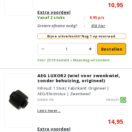
10,95
Extra voordeel
Vanaf 2 stuks
:
9,95
p/s
Grotere afname nodig?
:
Klik hier
Bijna uitverkocht!
Nog 1 op voorraad.
Bestellen
Vóór 23:59 besteld = Maandag verzonden!
AEG LUXOR2 (wiel voor zwenkwiel,
zonder behuizing, origineel)
Inhoud
:
1
Stuk
| Fabrikant: Origineel |
AEG/Electrolux | Zwenkwiel
6680981708
Vraagje?
Lees meer...
14,95
Extra voordeel