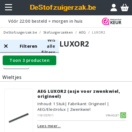
Vóór
22:00
besteld = morgen in huis
DeStofzuigerzak.be
Stofzuigerzakken
AEG
LUXOR2
Wis
AEG LUXOR2
Filteren
alle
filters
Toon 3 producten
Filters
Wieltjes
AEG LUXOR2 (asje voor zwenkwiel,
origineel)
Inhoud
:
1
Stuk
| Fabrikant: Origineel |
AEG/Electrolux | Zwenkwiel
1181357011
Vraagje?
Lees meer...