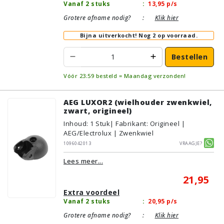
Vanaf 2 stuks
:
13,95
p/s
Grotere afname nodig?
:
Klik hier
Bijna uitverkocht!
Nog 2 op voorraad.
Bestellen
Vóór 23:59 besteld = Maandag verzonden!
AEG LUXOR2 (wielhouder zwenkwiel,
zwart, origineel)
Inhoud
:
1
Stuk
| Fabrikant: Origineel |
AEG/Electrolux | Zwenkwiel
1096042013
Vraagje?
Lees meer...
21,95
Extra voordeel
Vanaf 2 stuks
:
20,95
p/s
Grotere afname nodig?
:
Klik hier