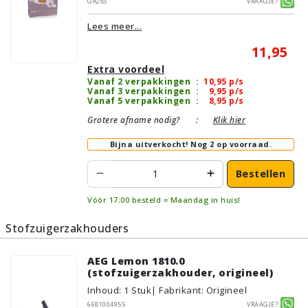
GR28S
Vraagje?
Lees meer...
11,95
Extra voordeel
Vanaf 2 verpakkingen
:
10,95
p/s
Vanaf 3 verpakkingen
:
9,95
p/s
Vanaf 5 verpakkingen
:
8,95
p/s
Grotere afname nodig?
:
Klik hier
Bijna uitverkocht!
Nog 2 op voorraad.
Bestellen
Vóór 17:00 besteld = Maandag in huis!
Stofzuigerzakhouders
AEG Lemon 1810.0
(stofzuigerzakhouder, origineel)
Inhoud
:
1
Stuk
| Fabrikant: Origineel
6681004955
Vraagje?