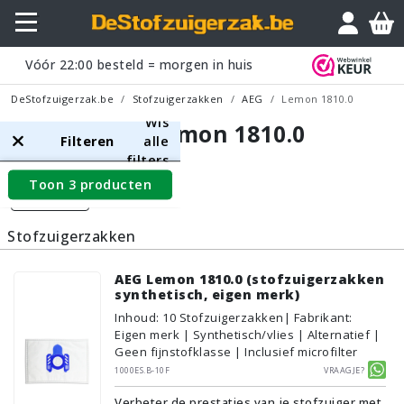
Vóór
22:00
besteld = morgen in huis
DeStofzuigerzak.be
Stofzuigerzakken
AEG
Lemon 1810.0
Wis
AEG Lemon 1810.0
Filteren
alle
filters
Toon 3 producten
Filters
Stofzuigerzakken
AEG Lemon 1810.0 (stofzuigerzakken
synthetisch, eigen merk)
Inhoud
:
10
Stofzuigerzakken
| Fabrikant:
Eigen merk | Synthetisch/vlies | Alternatief |
Geen fijnstofklasse | Inclusief microfilter
1000ES.B-10F
Vraagje?
Verbeter de prestaties van je stofzuiger met