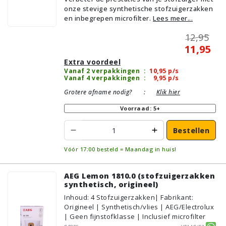
onze stevige synthetische stofzuigerzakken
en inbegrepen microfilter.
Lees meer...
12,95
11,95
Extra voordeel
Vanaf 2 verpakkingen
:
10,95
p/s
Vanaf 4 verpakkingen
:
9,95
p/s
Grotere afname nodig?
:
Klik hier
Voorraad: 5+
Bestellen
Vóór 17:00 besteld = Maandag in huis!
AEG Lemon 1810.0 (stofzuigerzakken
synthetisch, origineel)
Inhoud
:
4
Stofzuigerzakken
| Fabrikant:
Origineel | Synthetisch/vlies | AEG/Electrolux
| Geen fijnstofklasse | Inclusief microfilter