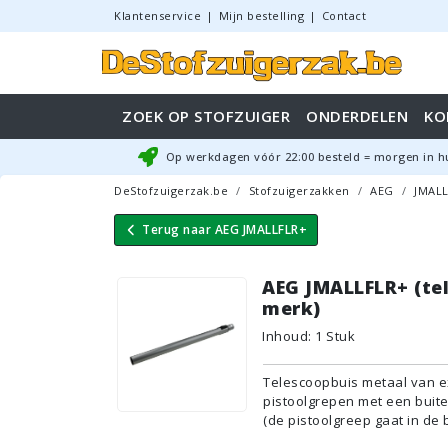
Klantenservice
|
Mijn bestelling
|
Contact
ZOEK OP STOFZUIGER
ONDERDELEN
KO
Op werkdagen vóór
22:00
besteld = morgen in h
DeStofzuigerzak.be
Stofzuigerzakken
AEG
JMAL
Terug naar
AEG JMALLFLR+
AEG JMALLFLR+ (tel
merk)
Inhoud
:
1
Stuk
Telescoopbuis metaal van ex
pistoolgrepen met een bui
(de pistoolgreep gaat in de 