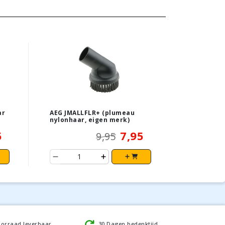
ar
AEG JMALLFLR+ (plumeau
nylonhaar, eigen merk)
5
7,95
9,95
oorraad leverbaar
30 Dagen bedenktijd