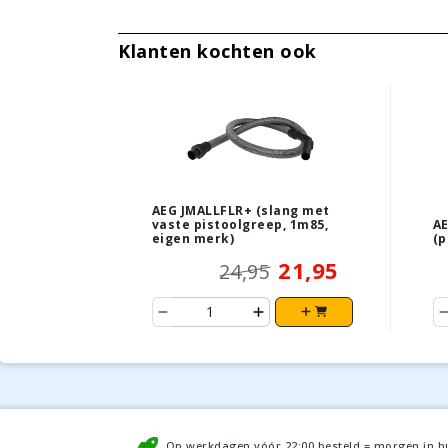
Klanten kochten ook
AEG JMALLFLR+ (slang met
vaste pistoolgreep, 1m85,
AE
eigen merk)
(p
21,95
24,95
Op werkdagen vóór
22:00
besteld = morgen in h