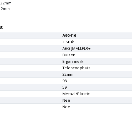
: 32mm
 32mm
s
A90416
1
Stuk
AEG
JMALLFLR+
Buizen
Eigen merk
Telescoopbuis
32mm
98
59
Metaal/Plastic
Nee
Nee