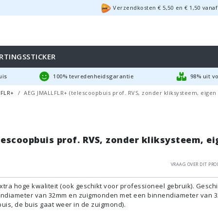
Verzendkosten €
5,50
en
€
1,50
vanaf
RTINGSSTICKER
uis
100% tevredenheidsgarantie
98% uit v
LFLR+
AEG JMALLFLR+ (telescoopbuis prof. RVS, zonder kliksysteem, eigen
escoopbuis prof. RVS, zonder kliksysteem, ei
Vraag over dit pro
tra hoge kwaliteit (ook geschikt voor professioneel gebruik). Geschi
tendiameter van 32mm en zuigmonden met een binnendiameter van
buis, de buis gaat weer in de zuigmond).