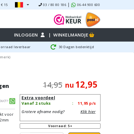
|
 €
15
03 / 80 80 186
06-44 900 600
INLOGGEN
|
WINKELMANDJE
oorraad leverbaar
30 Dagen bedenktijd
 merk)
12,95
14,95
nu
gen
Extra voordeel
duct?
Vanaf 2 stuks
:
11,95
p/s
Grotere afname nodig?
Klik hier
kt voor
 32mm
Voorraad: 5+