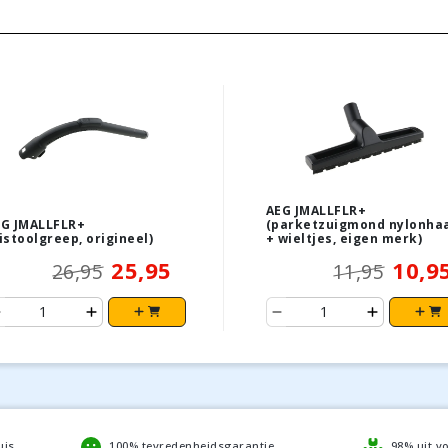
AEG JMALLFLR+
G JMALLFLR+
(parketzuigmond nylonha
istoolgreep, origineel)
+ wieltjes, eigen merk)
25,95
10,9
26,95
11,95
uis
100% tevredenheidsgarantie
98% uit v