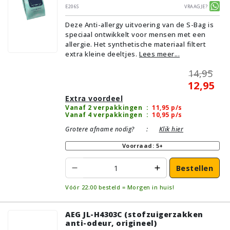
E206S
Vraagje?
Deze Anti-allergy uitvoering van de S-Bag is
speciaal ontwikkelt voor mensen met een
allergie. Het synthetische materiaal filtert
extra kleine deeltjes.
Lees meer...
14,95
12,95
Extra voordeel
Vanaf 2 verpakkingen
:
11,95
p/s
Vanaf 4 verpakkingen
:
10,95
p/s
Grotere afname nodig?
:
Klik hier
Voorraad: 5+
Bestellen
Vóór 22:00 besteld = Morgen in huis!
AEG JL-H4303C (stofzuigerzakken
anti-odeur, origineel)