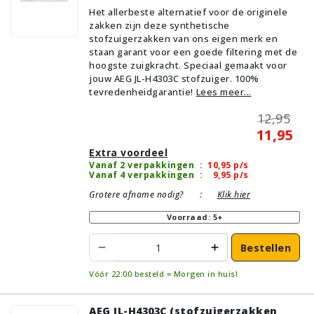
Het allerbeste alternatief voor de originele
zakken zijn deze synthetische
stofzuigerzakken van ons eigen merk en
staan garant voor een goede filtering met de
hoogste zuigkracht. Speciaal gemaakt voor
jouw AEG JL-H4303C stofzuiger. 100%
tevredenheidgarantie!
Lees meer...
12,95
11,95
Extra voordeel
Vanaf 2 verpakkingen
:
10,95
p/s
Vanaf 4 verpakkingen
:
9,95
p/s
Grotere afname nodig?
:
Klik hier
Voorraad: 5+
Bestellen
Vóór 22:00 besteld = Morgen in huis!
AEG JL-H4303C (stofzuigerzakken