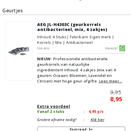
Geurtjes
AEG JL-H4303C (geurkorrels
antibacterieel, mix, 4 zakjes)
Inhoud
:
4
Stuks
| Fabrikant: Eigen merk |
Korrels | Mix | Antibacterieel
FGA-MIX
Vraagje?
NIEUW:
Professionele antibacteriële
geurkorrels van natuurlijke
ingrediënten! Inhoud: 4 zakjes (mix van 4
geuren: Oceaan, Bloemen, Lavendel en
Citroen) met hoge geur-afgifte.
Lees meer...
9,95
8,95
Extra voordeel
Vanaf 2 stuks
:
6,95
p/s
Grotere afname nodig?
:
Klik hier
Voorraad: 5+