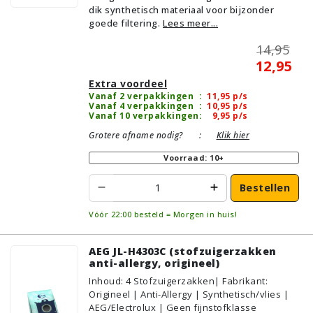
dik synthetisch materiaal voor bijzonder
goede filtering.
Lees meer...
14,95
12,95
Extra voordeel
Vanaf 2 verpakkingen
:
11,95
p/s
Vanaf 4 verpakkingen
:
10,95
p/s
Vanaf 10 verpakkingen
:
9,95
p/s
Grotere afname nodig?
:
Klik hier
Voorraad: 10+
Bestellen
Vóór 22:00 besteld = Morgen in huis!
AEG JL-H4303C (stofzuigerzakken
anti-allergy, origineel)
Inhoud
:
4
Stofzuigerzakken
| Fabrikant:
Origineel | Anti-Allergy | Synthetisch/vlies |
AEG/Electrolux | Geen fijnstofklasse