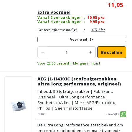
11,95
Extra voordeel
Vanaf 2 verpakkingen
:
10,95
p/s
Vanaf 4 verpakkingen
:
9,95
p/s
Grotere afname nodig?
:
Klik hier
Voorraad: 5+
Bestellen
Vóór 22:00 besteld = Morgen in huis!
AEG JL-H4303C (stofzuigerzakken
ultra long performance, origineel)
Inhoud
:
3
Stofzuigerzakken
| Fabrikant:
Origineel | Ultra Long Performance |
Synthetisch/vlies | Merk: AEG/Electrolux,
Philips | Geen fijnstofklasse
E210S
Vraagje?
De Ultra Long Performance staat bekend om
een grotere inhoud en is gemaakt van extra