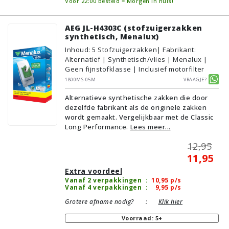
Vóór 22:00 besteld = Morgen in huis!
AEG JL-H4303C (stofzuigerzakken
synthetisch, Menalux)
Inhoud
:
5
Stofzuigerzakken
| Fabrikant:
Alternatief | Synthetisch/vlies | Menalux |
Geen fijnstofklasse | Inclusief motorfilter
1800MS-05M
Vraagje?
Alternatieve synthetische zakken die door
dezelfde fabrikant als de originele zakken
wordt gemaakt. Vergelijkbaar met de Classic
Long Performance.
Lees meer...
12,95
11,95
Extra voordeel
Vanaf 2 verpakkingen
:
10,95
p/s
Vanaf 4 verpakkingen
:
9,95
p/s
Grotere afname nodig?
:
Klik hier
Voorraad: 5+