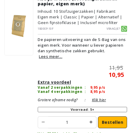
papier, eigen merk)
Inhoud
:
10
Stofzuigerzakken
| Fabrikant:
Eigen merk | Classic | Papier | Alternatief |
Geen fijnstofklasse | Inclusief microfilter
1800EP-10F
Vraagje?
De papieren uitvoering van de S-Bag van ons
eigen merk. Voor wanneer u liever papieren
dan synthetische zakken gebruikt.
Lees meer...
11,95
10,95
Extra voordeel
Vanaf 2 verpakkingen
:
9,95
p/s
Vanaf 4 verpakkingen
:
8,95
p/s
Grotere afname nodig?
:
Klik hier
Voorraad: 5+
Bestellen