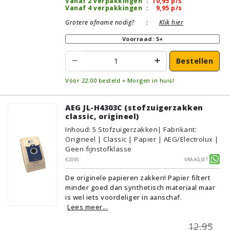
Vanaf 2 verpakkingen
:
10,95
p/s
Vanaf 4 verpakkingen
:
9,95
p/s
Grotere afname nodig?
:
Klik hier
Voorraad: 5+
Bestellen
Vóór 22:00 besteld = Morgen in huis!
AEG JL-H4303C (stofzuigerzakken
classic, origineel)
Inhoud
:
5
Stofzuigerzakken
| Fabrikant:
Origineel | Classic | Papier | AEG/Electrolux |
Geen fijnstofklasse
E200S
Vraagje?
De originele papieren zakken! Papier filtert
minder goed dan synthetisch materiaal maar
is wel iets voordeliger in aanschaf.
Lees meer...
12,95