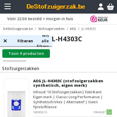
Vóór
22:00
besteld = morgen in huis
DeStofzuigerzak.be
Stofzuigerzakken
AEG
JL-H4303C
Wis
AEG JL-H4303C
Filteren
alle
filters
Toon 9 producten
Filters
Stofzuigerzakken
AEG JL-H4303C (stofzuigerzakken
synthetisch, eigen merk)
Inhoud
:
10
Stofzuigerzakken
| Fabrikant:
Eigen merk | Classic Long Performance |
Synthetisch/vlies | Alternatief | Geen
fijnstofklasse
1800ESQ-10
Vraagje?