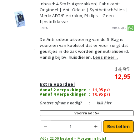
Inhoud
:
4
Stofzuigerzakken
| Fabrikant:
Origineel | Anti-Odeur | Synthetisch/vlies |
Merk: AEG/Electrolux, Philips | Geen
fijnstofklasse
E203S
Vraagje?
De Anti-odeur uitvoering van de S-Bag is
voorzien van koolstof dat er voor zorgt dat
geurtjes in de zak worden geneutraliseerd.
Handig bij bv. huisdieren.
Lees meer...
14,95
12,95
Extra voordeel
Vanaf 2 verpakkingen
:
11,95
p/s
Vanaf 4 verpakkingen
:
10,95
p/s
Grotere afname nodig?
:
Klik hier
Voorraad: 5+
Bestellen
Vóór 22:00 besteld = Morgen in huis!