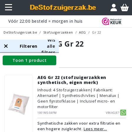
Vóór
22:00
besteld = morgen in huis
DeStofzuigerzak.be
Stofzuigerzakken
AEG
Gr 22
Wis
AEG Gr 22
Filteren
alle
filters
Toon 1 product
Stofzuigerzakken
AEG Gr 22 (stofzuigerzakken
synthetisch, eigen merk)
Inhoud
:
4
Stofzuigerzakken
| Fabrikant:
Alternatief | Synthetisch/vlies | Menalux |
Geen fijnstofklasse | Inclusief micro- en
motorfilter
1001MS-04FM
Vraagje?
Synthetische zakken voor extra filtratie en
een hogere zuigkracht.
Lees meer...