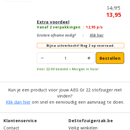
14,95
13,95
Extra voordeel
Vanaf 2 verpakkingen
:
12,95
p/s
Grotere afname nodig?
:
Klik hier
Bijna uitverkocht!
Nog 2 op voorraad.
Bestellen
Vóór 22:00 besteld = Morgen in huis!
Kun je een product voor jouw AEG Gr 22 stofzuiger niet
vinden?
Klik dan hier
om snel en eenvoudig een aanvraag te doen.
Klantenservice
DeStofzuigerzak.be
Contact
Veilig winkelen