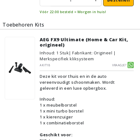
Vóór 22:00 besteld = Morgen in huis!
Toebehoren Kits
AEG FX9 Ultimate (Home & Car Kit,
origineel)
Inhoud
:
1
Stuk
| Fabrikant: Origineel |
Merkspecifiek kliksysteem
AKIT18
Vraagje?
Deze kit voor thuis en in de auto
vereenvoudigt schoonmaken. Wordt
geleverd in een luxe opbergbox.
Inhoud:
1 x meubelborstel
1 x mini turbo borstel
1 x kierenzuiger
1 x combinatieborstel
Geschikt voor: