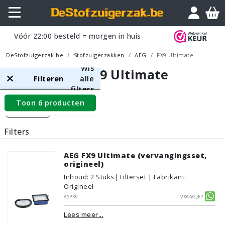
Vóór
22:00
besteld = morgen in huis
DeStofzuigerzak.be
Stofzuigerzakken
AEG
FX9 Ultimate
Wis
AEG FX9 Ultimate
Filteren
alle
filters
Toon 6 producten
Filters
Filters
AEG FX9 Ultimate (vervangingsset,
origineel)
Inhoud
:
2
Stuks
| Filterset | Fabrikant:
Origineel
ASPK9
Vraagje?
Lees meer...