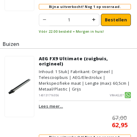
Bijna uitverkocht!
Nog 1 op voorraad.
Bestellen
Vóór 22:00 besteld = Morgen in huis!
Buizen
AEG FX9 Ultimate (zuigbuis,
origineel)
Inhoud
:
1
Stuk
| Fabrikant: Origineel |
Telescoopbuis | AEG/Electrolux |
Merkspecifieke maat | Lengte (max): 60,5cm |
Metaal/Plastic | Grijs
140131716056
Vraagje?
Lees meer...
67,00
62,95