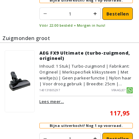
Bijna uitverkocht!
Nog 1 op voorraad.
Bestellen
Vóór 22:00 besteld = Morgen in huis!
Zuigmonden groot
AEG FX9 Ultimate (turbo-zuigmond,
origineel)
Inhoud
:
1
Stuk
| Turbo-zuigmond | Fabrikant:
Origineel | Merkspecifiek kliksysteem | Met
wieltje(s) | Geen parkeerfunctie | Nylon haar
| Voor droog gebruik | Breedte: 25cm |
Zonder verlichting | Met kliksysteem | Zwart
140131805297
Vraagje?
| AEG/Electrolux | Geschikt voor vloertype:
Lees meer...
Plavuizen/Tegels, Parket/Laminaat,
PVC/Vinyl, Tapijt/Vloerbedekking
117,95
Bijna uitverkocht!
Nog 1 op voorraad.
Bestellen