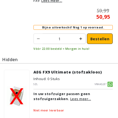
FX9
Lees meer...
59,99
50,95
Bijna uitverkocht!
Nog 1 op voorraad.
Bestellen
Vóór 22:00 besteld = Morgen in huis!
Hidden
AEG FX9 Ultimate (stofzakloos)
Inhoud
:
0
Stuks
SZL
Vraagje?
In uw stofzuiger passen geen
stofzuigerzakken.
Lees meer...
Niet meer leverbaar