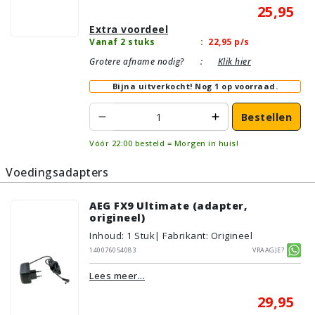
25,95
Extra voordeel
Vanaf 2 stuks
:
22,95
p/s
Grotere afname nodig?
:
Klik hier
Bijna uitverkocht!
Nog 1 op voorraad.
Bestellen
Vóór 22:00 besteld = Morgen in huis!
Voedingsadapters
AEG FX9 Ultimate (adapter,
origineel)
Inhoud
:
1
Stuk
| Fabrikant: Origineel
140076054083
Vraagje?
Lees meer...
29,95