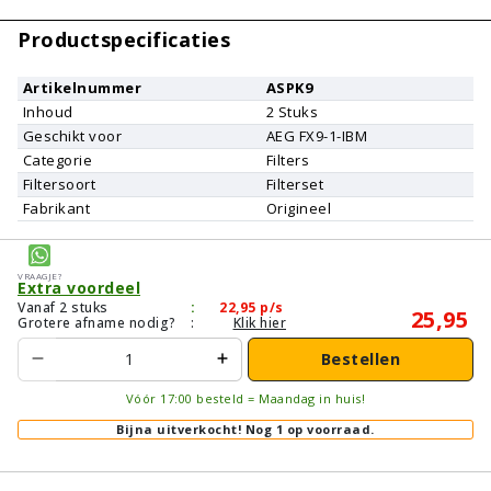
Productspecificaties
Artikelnummer
ASPK9
Inhoud
2
Stuks
Geschikt voor
AEG
FX9-1-IBM
Categorie
Filters
Filtersoort
Filterset
Fabrikant
Origineel
Vraagje?
Extra voordeel
Vanaf 2 stuks
:
22,95
p/s
25,95
Grotere afname nodig?
:
Klik hier
Bestellen
Vóór 17:00 besteld = Maandag in huis!
Bijna uitverkocht!
Nog 1 op voorraad.