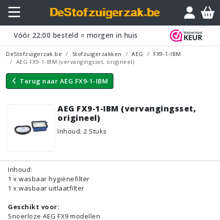
Vraagje?
Vóór
22:00
besteld = morgen in huis
DeStofzuigerzak.be
Stofzuigerzakken
AEG
FX9-1-IBM
AEG FX9-1-IBM (vervangingsset, origineel)
Terug naar
AEG FX9-1-IBM
AEG FX9-1-IBM (vervangingsset,
origineel)
Inhoud
:
2
Stuks
Inhoud:
1 x wasbaar hygiënefilter
1 x wasbaar uitlaatfilter
Geschikt voor:
Snoerloze AEG FX9 modellen