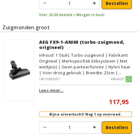
Bestellen
Vóór 22:00 besteld = Morgen in huis!
Zuigmonden groot
AEG FX9-1-ANIM (turbo-zuigmond,
origineel)
Inhoud
:
1
Stuk
| Turbo-zuigmond | Fabrikant:
Origineel | Merkspecifiek kliksysteem | Met
wieltje(s) | Geen parkeerfunctie | Nylon haar
| Voor droog gebruik | Breedte: 25cm |
Zonder verlichting | Met kliksysteem | Zwart
140131805297
Vraagje?
| AEG/Electrolux | Geschikt voor vloertype:
Lees meer...
Plavuizen/Tegels, Parket/Laminaat,
PVC/Vinyl, Tapijt/Vloerbedekking
117,95
Bijna uitverkocht!
Nog 1 op voorraad.
Bestellen