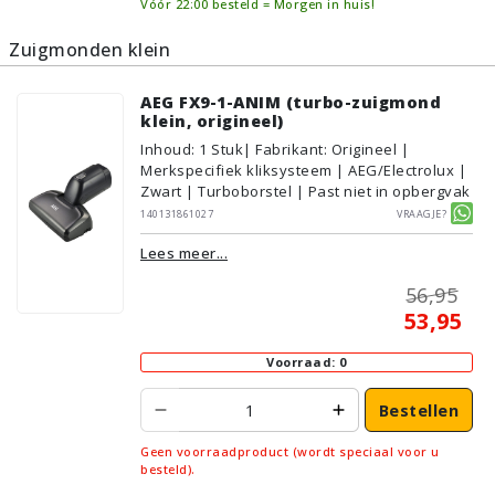
Vóór 22:00 besteld = Morgen in huis!
Zuigmonden klein
AEG FX9-1-ANIM (turbo-zuigmond
klein, origineel)
Inhoud
:
1
Stuk
| Fabrikant: Origineel |
Merkspecifiek kliksysteem | AEG/Electrolux |
Zwart | Turboborstel | Past niet in opbergvak
140131861027
Vraagje?
Lees meer...
56,95
53,95
Voorraad: 0
Bestellen
Geen voorraadproduct (wordt speciaal voor u
besteld).