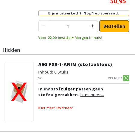
50,95
Bijna uitverkocht!
Nog 1 op voorraad.
Bestellen
Vóór 22:00 besteld = Morgen in huis!
Hidden
AEG FX9-1-ANIM (stofzakloos)
Inhoud
:
0
Stuks
SZL
Vraagje?
In uw stofzuiger passen geen
stofzuigerzakken.
Lees meer...
Niet meer leverbaar