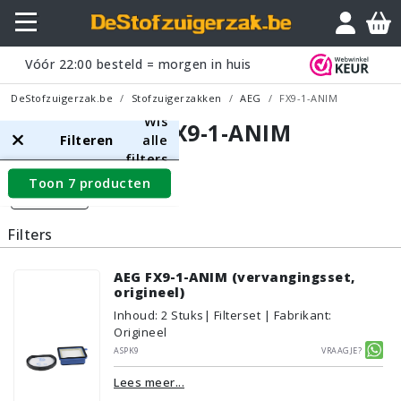
Vóór
22:00
besteld = morgen in huis
DeStofzuigerzak.be
Stofzuigerzakken
AEG
FX9-1-ANIM
Wis
AEG FX9-1-ANIM
Filteren
alle
filters
Toon 7 producten
Filters
Filters
AEG FX9-1-ANIM (vervangingsset,
origineel)
Inhoud
:
2
Stuks
| Filterset | Fabrikant:
Origineel
ASPK9
Vraagje?
Lees meer...