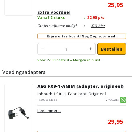
25,95
Extra voordeel
Vanaf 2 stuks
:
22,95
p/s
Grotere afname nodig?
:
Klik hier
Bijna uitverkocht!
Nog 2 op voorraad.
Bestellen
Vóór 22:00 besteld = Morgen in huis!
Voedingsadapters
AEG FX9-1-ANIM (adapter, origineel)
Inhoud
:
1
Stuk
| Fabrikant: Origineel
140076054083
Vraagje?
Lees meer...
29,95