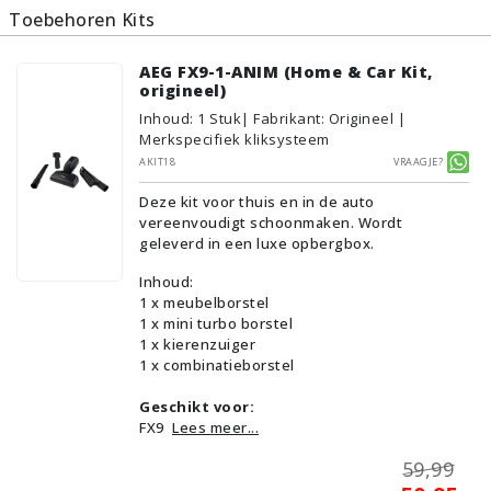
Toebehoren Kits
AEG FX9-1-ANIM (Home & Car Kit,
origineel)
Inhoud
:
1
Stuk
| Fabrikant: Origineel |
Merkspecifiek kliksysteem
AKIT18
Vraagje?
Deze kit voor thuis en in de auto
vereenvoudigt schoonmaken. Wordt
geleverd in een luxe opbergbox.
Inhoud:
1 x meubelborstel
1 x mini turbo borstel
1 x kierenzuiger
1 x combinatieborstel
Geschikt voor:
FX9
Lees meer...
59,99