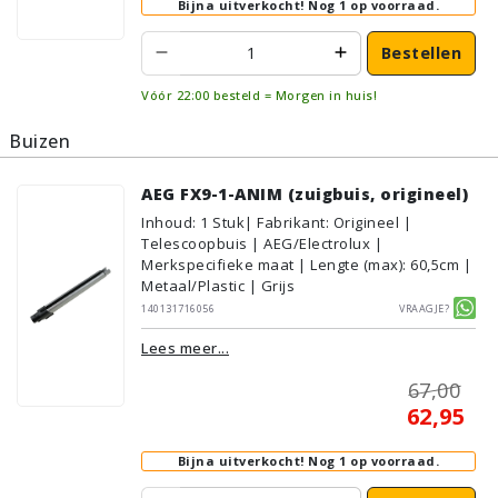
Bijna uitverkocht!
Nog 1 op voorraad.
Bestellen
Vóór 22:00 besteld = Morgen in huis!
Buizen
AEG FX9-1-ANIM (zuigbuis, origineel)
Inhoud
:
1
Stuk
| Fabrikant: Origineel |
Telescoopbuis | AEG/Electrolux |
Merkspecifieke maat | Lengte (max): 60,5cm |
Metaal/Plastic | Grijs
140131716056
Vraagje?
Lees meer...
67,00
62,95
Bijna uitverkocht!
Nog 1 op voorraad.