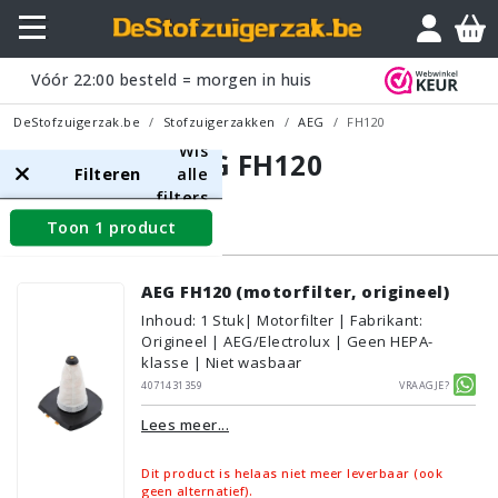
Vóór
22:00
besteld = morgen in huis
DeStofzuigerzak.be
Stofzuigerzakken
AEG
FH120
Wis
AEG FH120
Filteren
alle
filters
Toon 1 product
Filters
AEG FH120 (motorfilter, origineel)
Inhoud
:
1
Stuk
| Motorfilter | Fabrikant:
Origineel | AEG/Electrolux | Geen HEPA-
klasse | Niet wasbaar
4071431359
Vraagje?
Lees meer...
Dit product is helaas niet meer leverbaar (ook
geen alternatief).