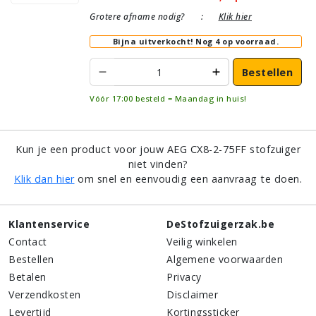
Grotere afname nodig?
:
Klik hier
Bijna uitverkocht!
Nog 4 op voorraad.
Bestellen
Vóór 17:00 besteld = Maandag in huis!
Kun je een product voor jouw AEG CX8-2-75FF stofzuiger
niet vinden?
Klik dan hier
om snel en eenvoudig een aanvraag te doen.
Klantenservice
DeStofzuigerzak.be
Contact
Veilig winkelen
Bestellen
Algemene voorwaarden
Betalen
Privacy
Verzendkosten
Disclaimer
Levertijd
Kortingssticker