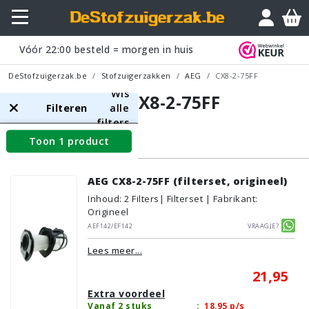
Vóór
22:00
besteld = morgen in huis
DeStofzuigerzak.be
Stofzuigerzakken
AEG
CX8-2-75FF
Wis
AEG CX8-2-75FF
Filteren
alle
filters
Toon 1 product
Filters
AEG CX8-2-75FF (filterset, origineel)
Inhoud
:
2
Filters
| Filterset | Fabrikant:
Origineel
AEF142/EF142
Vraagje?
Lees meer...
21,95
Extra voordeel
Vanaf 2 stuks
:
18,95
p/s