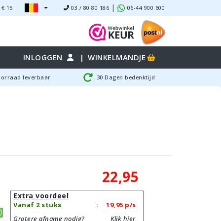
|
 €
15
03 / 80 80 186
06-44 900 600
INLOGGEN
|
WINKELMANDJE
oorraad leverbaar
30 Dagen bedenktijd
22,95
Extra voordeel
Vanaf 2 stuks
:
19,95
p/s
Grotere afname nodig?
Klik hier