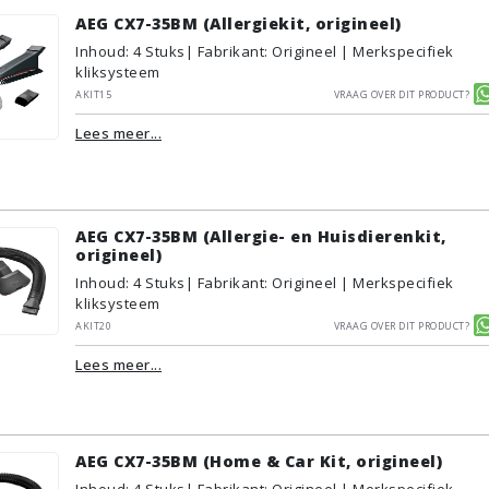
AEG CX7-35BM (Allergiekit, origineel)
Inhoud
:
4
Stuks
| Fabrikant: Origineel | Merkspecifiek
kliksysteem
AKIT15
Vraag over dit product?
Lees meer...
AEG CX7-35BM (Allergie- en Huisdierenkit,
origineel)
Inhoud
:
4
Stuks
| Fabrikant: Origineel | Merkspecifiek
kliksysteem
AKIT20
Vraag over dit product?
Lees meer...
AEG CX7-35BM (Home & Car Kit, origineel)
Inhoud
:
4
Stuks
| Fabrikant: Origineel | Merkspecifiek