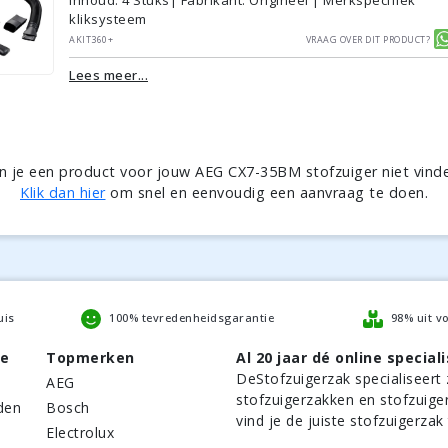
kliksysteem
AKIT360+
Vraag over dit product?
Lees meer...
n je een product voor jouw AEG CX7-35BM stofzuiger niet vind
Klik dan hier
om snel en eenvoudig een aanvraag te doen.
uis
100% tevredenheidsgarantie
98% uit v
be
Topmerken
Al 20 jaar dé online speciali
DeStofzuigerzak
specialiseert 
AEG
stofzuigerzakken en stofzuige
den
Bosch
vind je de juiste stofzuigerzak
Electrolux