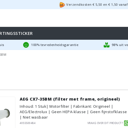
Verzendkosten €
5,50
en
€
1,50
vanaf
RTINGSSTICKER
uis
100% tevredenheidsgarantie
98% uit v
35BM
AEG CX7-35BM (filter met frame, origineel)
Inhoud
:
1
Stuk
| Motorfilter | Fabrikant: Origineel |
AEG/Electrolux | Geen HEPA-klasse | Geen fijnstofklasse
| Niet wasbaar
4055500484
Vraag over dit product?