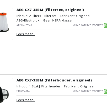
AEG CX7-35BM (filterset, origineel)
Inhoud
:
2
Filters
| Filterset | Fabrikant: Origineel |
AEG/Electrolux | Geen HEPA-klasse
AEF144/EF144
Vraag over dit product?
Lees meer...
AEG CX7-35BM (filterhouder, origineel)
Inhoud
:
1
Stuk
| Filterhouder | Fabrikant: Origineel
2198874014
Vraag over dit product?
Lees meer...