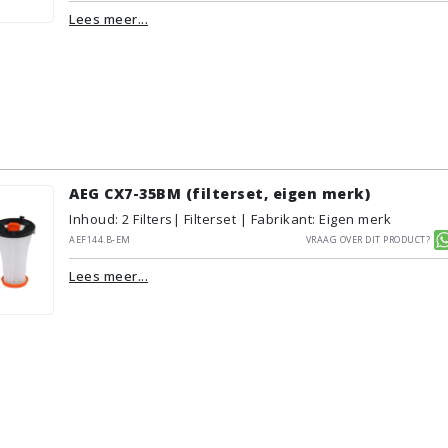
Lees meer...
AEG CX7-35BM (filterset, eigen merk)
Inhoud
:
2
Filters
| Filterset | Fabrikant: Eigen merk
AEF144.B-EM
Vraag over dit product?
Lees meer...