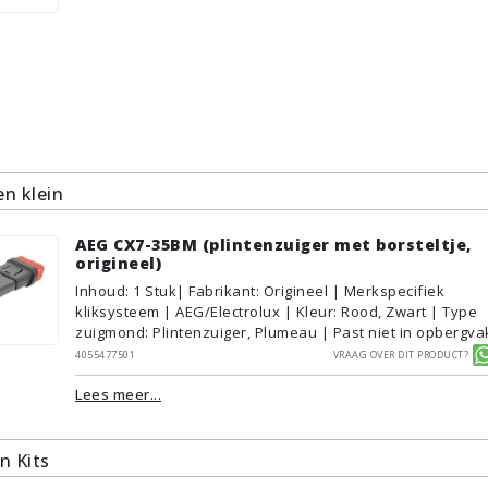
n klein
AEG CX7-35BM (plintenzuiger met borsteltje,
origineel)
Inhoud
:
1
Stuk
| Fabrikant: Origineel | Merkspecifiek
kliksysteem | AEG/Electrolux | Kleur: Rood, Zwart | Type
zuigmond: Plintenzuiger, Plumeau | Past niet in opbergva
4055477501
Vraag over dit product?
Lees meer...
n Kits