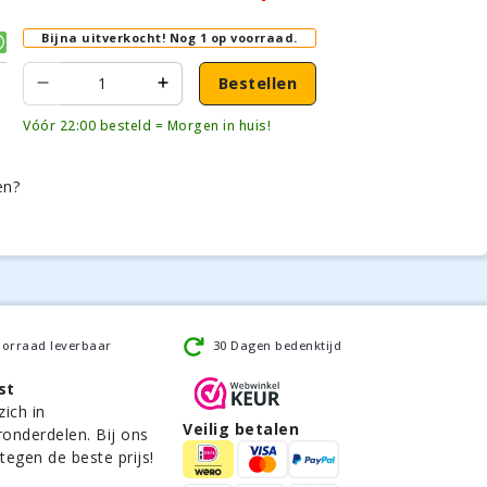
Bijna uitverkocht!
Nog 1 op voorraad.
Bestellen
Vóór 22:00 besteld = Morgen in huis!
en?
oorraad leverbaar
30 Dagen bedenktijd
st
zich in
Veilig betalen
ronderdelen. Bij ons
 tegen de beste prijs!