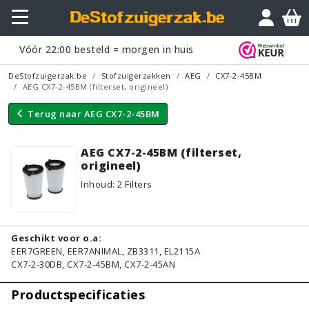
Vraagje?
Vóór
22:00
besteld = morgen in huis
DeStofzuigerzak.be
Stofzuigerzakken
AEG
CX7-2-45BM
AEG CX7-2-45BM (filterset, origineel)
Terug naar
AEG CX7-2-45BM
AEG CX7-2-45BM (filterset,
origineel)
Inhoud
:
2
Filters
Geschikt voor o.a:
EER7GREEN, EER7ANIMAL, ZB3311, EL2115A
CX7-2-30DB, CX7-2-45BM, CX7-2-45AN
Productspecificaties