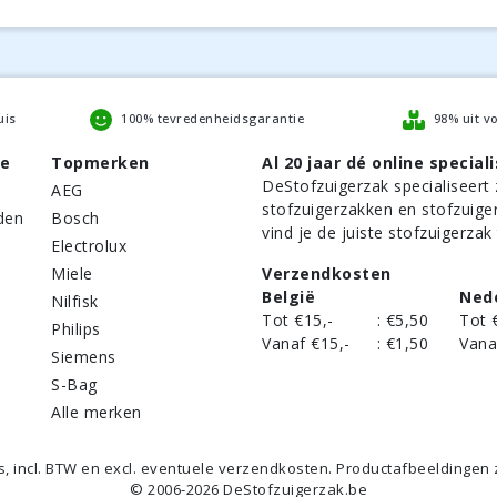
uis
100% tevredenheidsgarantie
98% uit v
be
Topmerken
Al 20 jaar dé online speciali
DeStofzuigerzak
specialiseert 
AEG
stofzuigerzakken en stofzuige
den
Bosch
vind je de juiste stofzuigerzak
Electrolux
Miele
Verzendkosten
België
Ned
Nilfisk
Tot €15,-
:
€5,50
Tot 
Philips
Vanaf €15,-
:
€1,50
Vana
Siemens
S-Bag
Alle merken
's,
incl
. BTW en excl. eventuele verzendkosten. Productafbeeldingen zij
©
2006
-
2026
DeStofzuigerzak.be