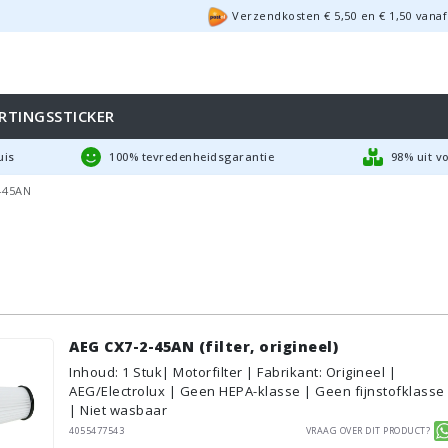
Verzendkosten €
5,50
en
€
1,50
vanaf
RTINGSSTICKER
uis
100% tevredenheidsgarantie
98% uit v
-45AN
AEG CX7-2-45AN (filter, origineel)
Inhoud
:
1
Stuk
| Motorfilter | Fabrikant: Origineel |
AEG/Electrolux | Geen HEPA-klasse | Geen fijnstofklasse
| Niet wasbaar
4055477543
Vraag over dit product?