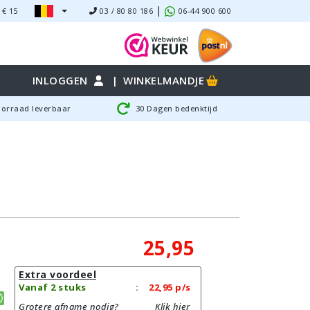
|
 €
15
03 / 80 80 186
06-44 900 600
INLOGGEN
|
WINKELMANDJE
oorraad leverbaar
30 Dagen bedenktijd
25,95
Extra voordeel
Vanaf 2 stuks
:
22,95
p/s
Grotere afname nodig?
Klik hier