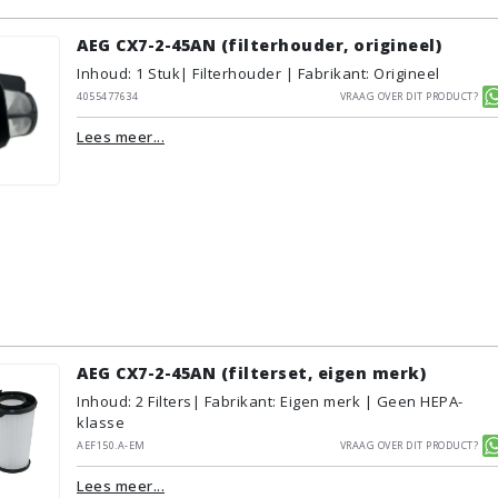
AEG CX7-2-45AN (filterhouder, origineel)
Inhoud
:
1
Stuk
| Filterhouder | Fabrikant: Origineel
4055477634
Vraag over dit product?
Lees meer...
AEG CX7-2-45AN (filterset, eigen merk)
Inhoud
:
2
Filters
| Fabrikant: Eigen merk | Geen HEPA-
klasse
AEF150.A-EM
Vraag over dit product?
Lees meer...