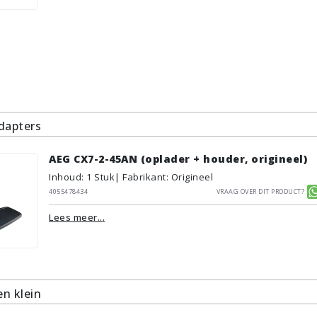
dapters
AEG CX7-2-45AN (oplader + houder, origineel)
Inhoud
:
1
Stuk
| Fabrikant: Origineel
4055478434
Vraag over dit product?
Lees meer...
n klein