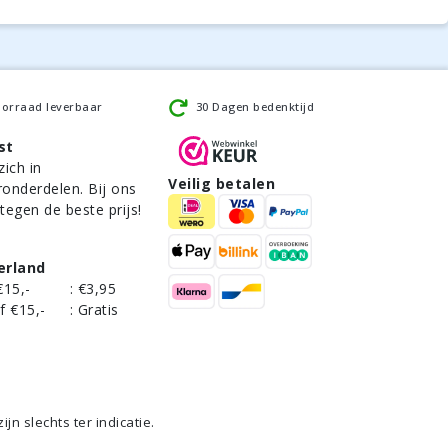
oorraad leverbaar
30 Dagen bedenktijd
st
zich in
Veilig betalen
ronderdelen. Bij ons
 tegen de beste prijs!
erland
€15,-
:
€3,95
f €15,-
:
Gratis
n slechts ter indicatie.