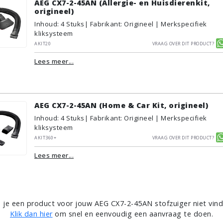
AEG CX7-2-45AN (Allergie- en Huisdierenkit,
origineel)
Inhoud
:
4
Stuks
| Fabrikant: Origineel | Merkspecifiek
kliksysteem
AKIT20
Vraag over dit product?
Lees meer...
AEG CX7-2-45AN (Home & Car Kit, origineel)
Inhoud
:
4
Stuks
| Fabrikant: Origineel | Merkspecifiek
kliksysteem
AKIT360+
Vraag over dit product?
Lees meer...
 je een product voor jouw AEG CX7-2-45AN stofzuiger niet vin
Klik dan hier
om snel en eenvoudig een aanvraag te doen.