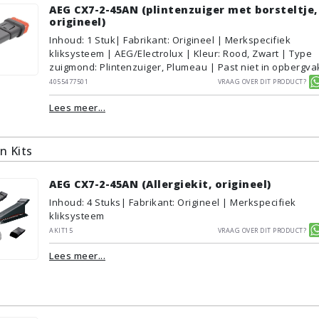
AEG CX7-2-45AN (plintenzuiger met borsteltje,
origineel)
Inhoud
:
1
Stuk
| Fabrikant: Origineel | Merkspecifiek
kliksysteem | AEG/Electrolux | Kleur: Rood, Zwart | Type
zuigmond: Plintenzuiger, Plumeau | Past niet in opbergva
4055477501
Vraag over dit product?
Lees meer...
n Kits
AEG CX7-2-45AN (Allergiekit, origineel)
Inhoud
:
4
Stuks
| Fabrikant: Origineel | Merkspecifiek
kliksysteem
AKIT15
Vraag over dit product?
Lees meer...