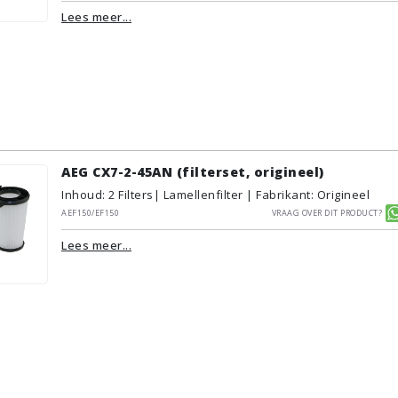
Lees meer...
AEG CX7-2-45AN (filterset, origineel)
Inhoud
:
2
Filters
| Lamellenfilter | Fabrikant: Origineel
AEF150/EF150
Vraag over dit product?
Lees meer...