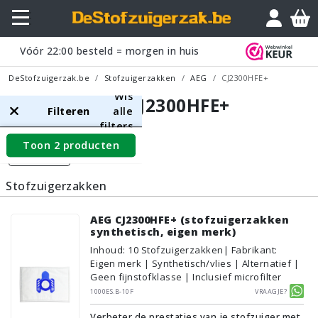
Vóór
22:00
besteld = morgen in huis
DeStofzuigerzak.be
Stofzuigerzakken
AEG
CJ2300HFE+
Wis
AEG CJ2300HFE+
Filteren
alle
filters
Toon 2 producten
Filters
Stofzuigerzakken
AEG CJ2300HFE+ (stofzuigerzakken
synthetisch, eigen merk)
Inhoud
:
10
Stofzuigerzakken
| Fabrikant:
Eigen merk | Synthetisch/vlies | Alternatief |
Geen fijnstofklasse | Inclusief microfilter
1000ES.B-10F
Vraagje?
Verbeter de prestaties van je stofzuiger met