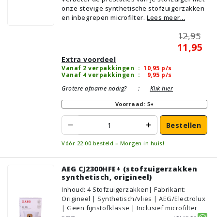
onze stevige synthetische stofzuigerzakken
en inbegrepen microfilter.
Lees meer...
12,95
11,95
Extra voordeel
Vanaf 2 verpakkingen
:
10,95
p/s
Vanaf 4 verpakkingen
:
9,95
p/s
Grotere afname nodig?
:
Klik hier
Voorraad: 5+
Bestellen
Vóór 22:00 besteld = Morgen in huis!
AEG CJ2300HFE+ (stofzuigerzakken
synthetisch, origineel)
Inhoud
:
4
Stofzuigerzakken
| Fabrikant:
Origineel | Synthetisch/vlies | AEG/Electrolux
| Geen fijnstofklasse | Inclusief microfilter