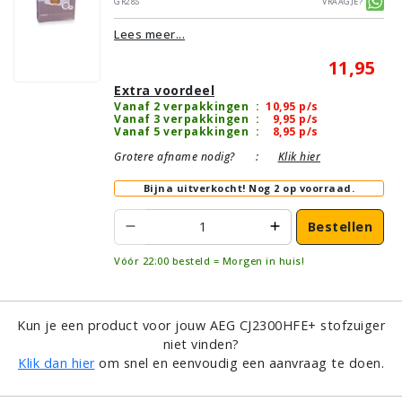
GR28S
Vraagje?
Lees meer...
11,95
Extra voordeel
Vanaf 2 verpakkingen
:
10,95
p/s
Vanaf 3 verpakkingen
:
9,95
p/s
Vanaf 5 verpakkingen
:
8,95
p/s
Grotere afname nodig?
:
Klik hier
Bijna uitverkocht!
Nog 2 op voorraad.
Bestellen
Vóór 22:00 besteld = Morgen in huis!
Kun je een product voor jouw AEG CJ2300HFE+ stofzuiger
niet vinden?
Klik dan hier
om snel en eenvoudig een aanvraag te doen.