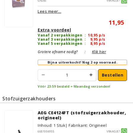
GR28S
Vraagje?
Lees meer...
11,95
Extra voordeel
Vanaf 2 verpakkingen
:
10,95
p/s
Vanaf 3 verpakkingen
:
9,95
p/s
Vanaf 5 verpakkingen
:
8,95
p/s
Grotere afname nodig?
:
Klik hier
Bijna uitverkocht!
Nog 2 op voorraad.
Bestellen
Vóór 23:59 besteld = Maandag verzonden!
Stofzuigerzakhouders
AEG CE4124FT (stofzuigerzakhouder,
origineel)
Inhoud
:
1
Stuk
| Fabrikant: Origineel
6681004955
Vraagje?