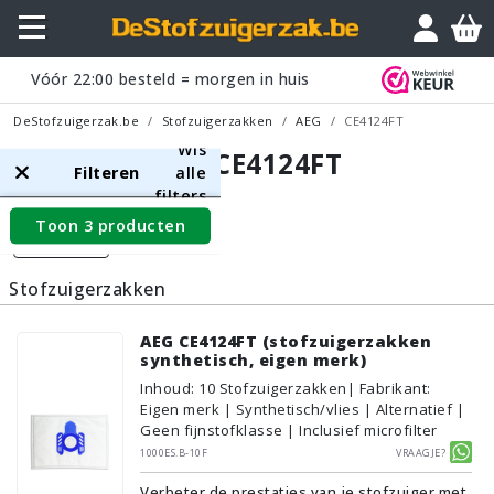
Vóór
22:00
besteld = morgen in huis
DeStofzuigerzak.be
Stofzuigerzakken
AEG
CE4124FT
Wis
AEG CE4124FT
Filteren
alle
filters
Toon 3 producten
Filters
Stofzuigerzakken
AEG CE4124FT (stofzuigerzakken
synthetisch, eigen merk)
Inhoud
:
10
Stofzuigerzakken
| Fabrikant:
Eigen merk | Synthetisch/vlies | Alternatief |
Geen fijnstofklasse | Inclusief microfilter
1000ES.B-10F
Vraagje?
Verbeter de prestaties van je stofzuiger met