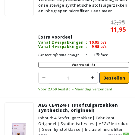
onze stevige synthetische stofzuigerzakken
en inbegrepen microfilter.
Lees meer...
12,95
11,95
Extra voordeel
Vanaf 2 verpakkingen
:
10,95
p/s
Vanaf 4 verpakkingen
:
9,95
p/s
Grotere afname nodig?
:
Klik hier
Voorraad: 5+
Bestellen
Vóór 23:59 besteld = Maandag verzonden!
AEG CE4124FT (stofzuigerzakken
synthetisch, origineel)
Inhoud
:
4
Stofzuigerzakken
| Fabrikant:
Origineel | Synthetisch/vlies | AEG/Electrolux
| Geen fijnstofklasse | Inclusief microfilter