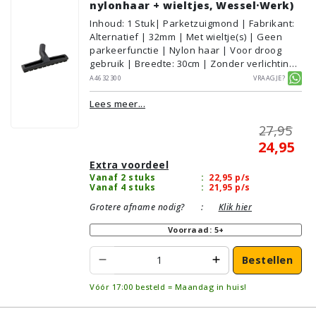
nylonhaar + wieltjes, Wessel·Werk)
Inhoud
:
1
Stuk
| Parketzuigmond | Fabrikant:
Alternatief | 32mm | Met wieltje(s) | Geen
parkeerfunctie | Nylon haar | Voor droog
gebruik | Breedte: 30cm | Zonder verlichting |
Zonder kliksysteem | Zwart | Wessel·Werk |
A4632300
Vraagje?
Geschikt voor vloertype: Plavuizen/Tegels,
Lees meer...
Parket/Laminaat, PVC/Vinyl
27,95
24,95
Extra voordeel
Vanaf 2 stuks
:
22,95
p/s
Vanaf 4 stuks
:
21,95
p/s
Grotere afname nodig?
:
Klik hier
Voorraad: 5+
Bestellen
Vóór 17:00 besteld = Maandag in huis!