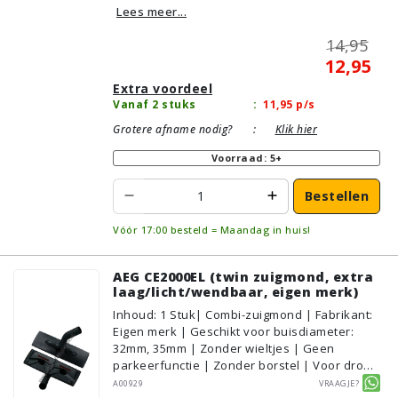
Lees meer...
14,95
12,95
Extra voordeel
Vanaf 2 stuks
:
11,95
p/s
Grotere afname nodig?
:
Klik hier
Voorraad: 5+
Bestellen
Vóór 17:00 besteld = Maandag in huis!
AEG CE2000EL (twin zuigmond, extra
laag/licht/wendbaar, eigen merk)
Inhoud
:
1
Stuk
| Combi-zuigmond | Fabrikant:
Eigen merk | Geschikt voor buisdiameter:
32mm, 35mm | Zonder wieltjes | Geen
parkeerfunctie | Zonder borstel | Voor droog
gebruik | Breedte: 31cm | Zonder verlichting |
A00929
Vraagje?