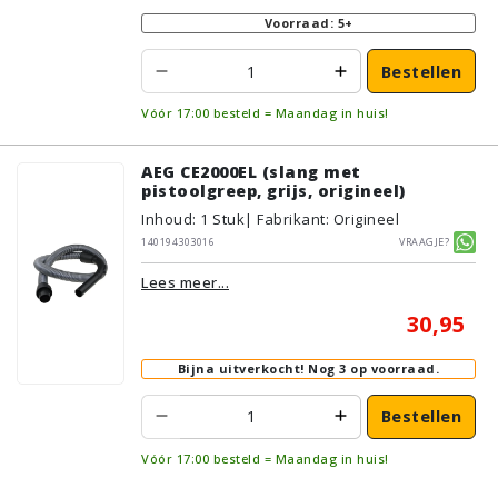
Voorraad: 5+
Bestellen
Vóór 17:00 besteld = Maandag in huis!
AEG CE2000EL (slang met
pistoolgreep, grijs, origineel)
Inhoud
:
1
Stuk
| Fabrikant: Origineel
140194303016
Vraagje?
Lees meer...
30,95
Bijna uitverkocht!
Nog 3 op voorraad.
Bestellen
Vóór 17:00 besteld = Maandag in huis!