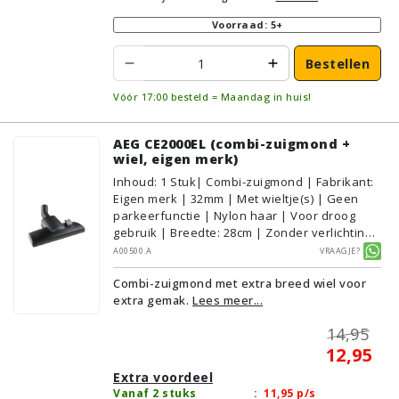
Voorraad: 5+
Bestellen
Vóór 17:00 besteld = Maandag in huis!
AEG CE2000EL (combi-zuigmond +
wiel, eigen merk)
Inhoud
:
1
Stuk
| Combi-zuigmond | Fabrikant:
Eigen merk | 32mm | Met wieltje(s) | Geen
parkeerfunctie | Nylon haar | Voor droog
gebruik | Breedte: 28cm | Zonder verlichting |
Zonder kliksysteem | Zwart | Alternatief |
A00500.A
Vraagje?
Geschikt voor vloertype: Plavuizen/Tegels,
Combi-zuigmond met extra breed wiel voor
Parket/Laminaat, PVC/Vinyl,
extra gemak.
Lees meer...
Tapijt/Vloerbedekking
14,95
12,95
Extra voordeel
Vanaf 2 stuks
:
11,95
p/s