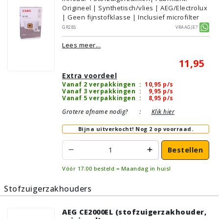
Origineel | Synthetisch/vlies | AEG/Electrolux
| Geen fijnstofklasse | Inclusief microfilter
GR28S
Vraagje?
Lees meer...
11,95
Extra voordeel
Vanaf 2 verpakkingen
:
10,95
p/s
Vanaf 3 verpakkingen
:
9,95
p/s
Vanaf 5 verpakkingen
:
8,95
p/s
Grotere afname nodig?
:
Klik hier
Bijna uitverkocht!
Nog 2 op voorraad.
Bestellen
Vóór 17:00 besteld = Maandag in huis!
Stofzuigerzakhouders
AEG CE2000EL (stofzuigerzakhouder,