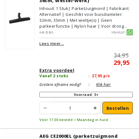
36cm, Wessel·Werk)
Inhoud
:
1
Stuk
| Parketzuigmond | Fabrikant:
Alternatief | Geschikt voor buisdiameter:
32mm, 35mm | Met wieltje(s) | Geen
parkeerfunctie | Nylon haar | Voor droog
gebruik | Breedte: 36cm | Zonder verlichting |
A4635360
Vraagje?
Zonder kliksysteem | Zwart | Wessel·Werk |
Lees meer...
Geschikt voor vloertype: Plavuizen/Tegels,
Parket/Laminaat, PVC/Vinyl
34,95
29,95
Extra voordeel
Vanaf 2 stuks
:
27,95
p/s
Grotere afname nodig?
:
Klik hier
Voorraad: 5+
Bestellen
Vóór 17:00 besteld = Maandag in huis!
AEG CE2000EL (parketzuigmond