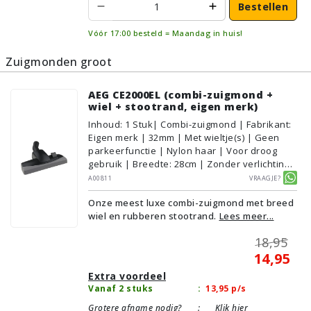
Bestellen
Vóór 17:00 besteld = Maandag in huis!
Zuigmonden groot
AEG CE2000EL (combi-zuigmond +
wiel + stootrand, eigen merk)
Inhoud
:
1
Stuk
| Combi-zuigmond | Fabrikant:
Eigen merk | 32mm | Met wieltje(s) | Geen
parkeerfunctie | Nylon haar | Voor droog
gebruik | Breedte: 28cm | Zonder verlichting |
Zonder kliksysteem | Kleur: Grijs, Zwart |
A00811
Vraagje?
Alternatief | Geschikt voor vloertype:
Onze meest luxe combi-zuigmond met breed
Plavuizen/Tegels, Parket/Laminaat,
wiel en rubberen stootrand.
Lees meer...
PVC/Vinyl, Tapijt/Vloerbedekking
18,95
14,95
Extra voordeel
Vanaf 2 stuks
:
13,95
p/s
Grotere afname nodig?
:
Klik hier