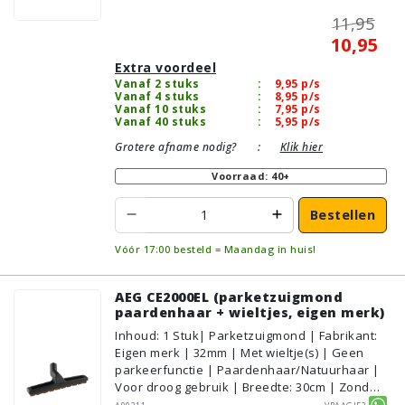
11,95
10,95
Extra voordeel
Vanaf 2 stuks
:
9,95
p/s
Vanaf 4 stuks
:
8,95
p/s
Vanaf 10 stuks
:
7,95
p/s
Vanaf 40 stuks
:
5,95
p/s
Grotere afname nodig?
:
Klik hier
Voorraad: 40+
Bestellen
Vóór 17:00 besteld = Maandag in huis!
AEG CE2000EL (parketzuigmond
paardenhaar + wieltjes, eigen merk)
Inhoud
:
1
Stuk
| Parketzuigmond | Fabrikant:
Eigen merk | 32mm | Met wieltje(s) | Geen
parkeerfunctie | Paardenhaar/Natuurhaar |
Voor droog gebruik | Breedte: 30cm | Zonder
verlichting | Zonder kliksysteem | Zwart |
A00211
Vraagje?