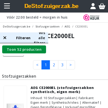
Vóór
22:00
besteld = morgen in huis
DeStofzuigerzak.be
Stofzuigerzakken
AEG
CE2000EL
Wis
AEG CE2000EL
Filteren
alle
filters
Toon 52 producten
Filters
<
1
2
3
>
Stofzuigerzakken
AEG CE2000EL (stofzuigerzakken
synthetisch, eigen merk)
Inhoud
:
10
Stofzuigerzakken
| Fabrikant:
Eigen merk | Synthetisch/vlies | Alternatief |
Geen fijnstofklasse | Inclusief microfilter