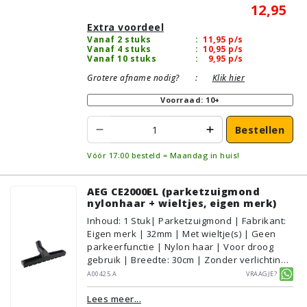
12,95
Extra voordeel
Vanaf 2 stuks
:
11,95
p/s
Vanaf 4 stuks
:
10,95
p/s
Vanaf 10 stuks
:
9,95
p/s
Grotere afname nodig?
:
Klik hier
Voorraad: 10+
Bestellen
Vóór 17:00 besteld = Maandag in huis!
AEG CE2000EL (parketzuigmond
nylonhaar + wieltjes, eigen merk)
Inhoud
:
1
Stuk
| Parketzuigmond | Fabrikant:
Eigen merk | 32mm | Met wieltje(s) | Geen
parkeerfunctie | Nylon haar | Voor droog
gebruik | Breedte: 30cm | Zonder verlichting |
Zonder kliksysteem | Zwart | Alternatief |
A00425.A
Vraagje?
Geschikt voor vloertype: Plavuizen/Tegels,
Lees meer...
Parket/Laminaat, PVC/Vinyl