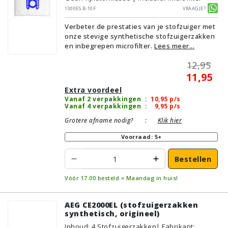
1000ES.B-10F
Vraagje?
Verbeter de prestaties van je stofzuiger met
onze stevige synthetische stofzuigerzakken
en inbegrepen microfilter.
Lees meer...
12,95
11,95
Extra voordeel
Vanaf 2 verpakkingen
:
10,95
p/s
Vanaf 4 verpakkingen
:
9,95
p/s
Grotere afname nodig?
:
Klik hier
Voorraad: 5+
Bestellen
Vóór 17:00 besteld = Maandag in huis!
AEG CE2000EL (stofzuigerzakken
synthetisch, origineel)
Inhoud
:
4
Stofzuigerzakken
| Fabrikant: