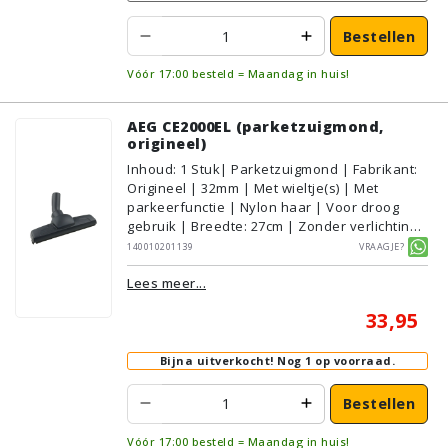
Bestellen
Vóór 17:00 besteld = Maandag in huis!
AEG CE2000EL (parketzuigmond,
origineel)
Inhoud
:
1
Stuk
| Parketzuigmond | Fabrikant:
Origineel | 32mm | Met wieltje(s) | Met
parkeerfunctie | Nylon haar | Voor droog
gebruik | Breedte: 27cm | Zonder verlichting |
Zonder kliksysteem | Zwart | AEG/Electrolux
140010201139
Vraagje?
| Geschikt voor vloertype: Plavuizen/Tegels,
Lees meer...
Parket/Laminaat, PVC/Vinyl
33,95
Bijna uitverkocht!
Nog 1 op voorraad.
Bestellen
Vóór 17:00 besteld = Maandag in huis!