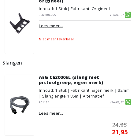
origineel)
Inhoud
:
1
Stuk
| Fabrikant: Origineel
6681004955
Vraagje?
Lees meer...
Niet meer leverbaar
Slangen
AEG CE2000EL (slang met
pistoolgreep, eigen merk)
Inhoud
:
1
Stuk
| Fabrikant: Eigen merk | 32mm
| Slanglengte 1,85m | Alternatief
A01164
Vraagje?
Lees meer...
24,95
21,95