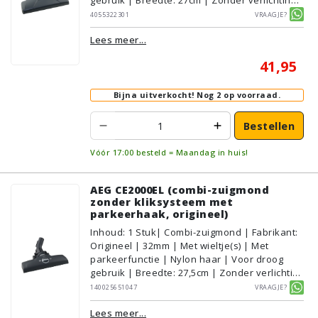
Zonder kliksysteem | Zwart | AEG/Electrolux
4055322301
Vraagje?
| Geschikt voor vloertype: Plavuizen/Tegels,
Lees meer...
Parket/Laminaat, PVC/Vinyl,
Tapijt/Vloerbedekking
41,95
Bijna uitverkocht!
Nog 2 op voorraad.
Bestellen
Vóór 17:00 besteld = Maandag in huis!
AEG CE2000EL (combi-zuigmond
zonder kliksysteem met
parkeerhaak, origineel)
Inhoud
:
1
Stuk
| Combi-zuigmond | Fabrikant:
Origineel | 32mm | Met wieltje(s) | Met
parkeerfunctie | Nylon haar | Voor droog
gebruik | Breedte: 27,5cm | Zonder verlichting
| Zonder kliksysteem | Zwart |
140025651047
Vraagje?
AEG/Electrolux | Geschikt voor vloertype:
Lees meer...
Plavuizen/Tegels, Parket/Laminaat,