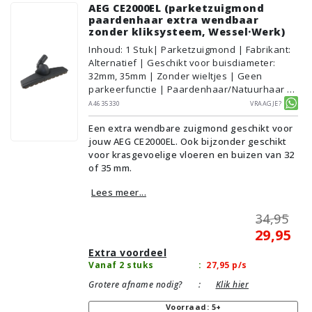
AEG CE2000EL (parketzuigmond
paardenhaar extra wendbaar
zonder kliksysteem, Wessel·Werk)
Inhoud
:
1
Stuk
| Parketzuigmond | Fabrikant:
Alternatief | Geschikt voor buisdiameter:
32mm, 35mm | Zonder wieltjes | Geen
parkeerfunctie | Paardenhaar/Natuurhaar |
Voor droog gebruik | Breedte: 33cm | Zonder
A4635330
Vraagje?
verlichting | Zonder kliksysteem | Zwart |
Een extra wendbare zuigmond geschikt voor
Wessel·Werk | Geschikt voor vloertype:
jouw AEG CE2000EL. Ook bijzonder geschikt
Plavuizen/Tegels, Parket/Laminaat, PVC/Vinyl
voor krasgevoelige vloeren en buizen van 32
of 35 mm.
Lees meer...
34,95
29,95
Extra voordeel
Vanaf 2 stuks
:
27,95
p/s
Grotere afname nodig?
:
Klik hier
Voorraad: 5+