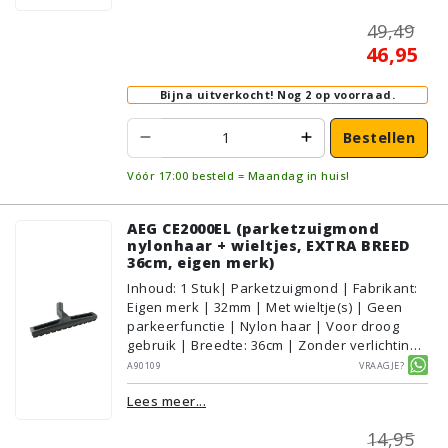
PVC/Vinyl, Tapijt/Vloerbedekking
49,49
46,95
Bijna uitverkocht!
Nog 2 op voorraad.
Bestellen
Vóór 17:00 besteld = Maandag in huis!
AEG CE2000EL (parketzuigmond
nylonhaar + wieltjes, EXTRA BREED
36cm, eigen merk)
Inhoud
:
1
Stuk
| Parketzuigmond | Fabrikant:
Eigen merk | 32mm | Met wieltje(s) | Geen
parkeerfunctie | Nylon haar | Voor droog
gebruik | Breedte: 36cm | Zonder verlichting |
Zonder kliksysteem | Zwart | Alternatief |
A90109
Vraagje?
Geschikt voor vloertype: Plavuizen/Tegels,
Lees meer...
Parket/Laminaat, PVC/Vinyl
14,95