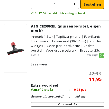
Bestellen
Vóór 17:00 besteld = Maandag in huis!
AEG CE2000EL (pluizenborstel, eigen
merk)
Inhoud
:
1
Stuk
| Tapijtzuigmond | Fabrikant:
Eigen merk | Universeel (30-37mm) | Zonder
wieltjes | Geen parkeerfunctie | Zachte
borstel | Voor droog gebruik | Breedte: 25cm
| Zonder verlichting | Zonder kliksysteem |
A00213
Vraagje?
Zwart | Alternatief | Geschikt voor:
Lees meer...
Tapijt/Vloerbedekking
12,95
11,95
Extra voordeel
Vanaf 2 stuks
:
10,95
p/s
Grotere afname nodig?
:
Klik hier
Voorraad: 5+