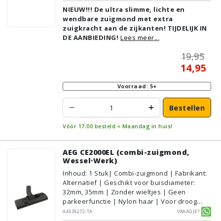
Zonder kliksysteem | Zwart | Alternatief |
NIEUW!!! De ultra slimme, lichte en
Geschikt voor vloertype: Plavuizen/Tegels,
wendbare zuigmond met extra
Parket/Laminaat, PVC/Vinyl,
zuigkracht aan de zijkanten! TIJDELIJK IN
Tapijt/Vloerbedekking
DE AANBIEDING!
Lees meer...
19,95
14,95
Voorraad: 5+
Bestellen
Vóór 17:00 besteld = Maandag in huis!
AEG CE2000EL (combi-zuigmond,
Wessel·Werk)
Inhoud
:
1
Stuk
| Combi-zuigmond | Fabrikant:
Alternatief | Geschikt voor buisdiameter:
32mm, 35mm | Zonder wieltjes | Geen
parkeerfunctie | Nylon haar | Voor droog
gebruik | Breedte: 27cm | Zonder verlichting |
A4535272-TA
Vraagje?
Zonder kliksysteem | Zwart | Wessel·Werk |