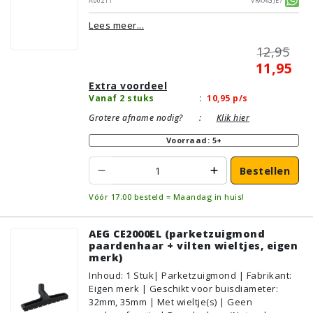
Alternatief | Geschikt voor vloertype:
Lees meer...
Plavuizen/Tegels, Parket/Laminaat, PVC/Vinyl
12,95
11,95
Extra voordeel
Vanaf 2 stuks
:
10,95
p/s
Grotere afname nodig?
:
Klik hier
Voorraad: 5+
Bestellen
Vóór 17:00 besteld = Maandag in huis!
AEG CE2000EL (parketzuigmond
paardenhaar + vilten wieltjes, eigen
merk)
Inhoud
:
1
Stuk
| Parketzuigmond | Fabrikant:
Eigen merk | Geschikt voor buisdiameter:
32mm, 35mm | Met wieltje(s) | Geen