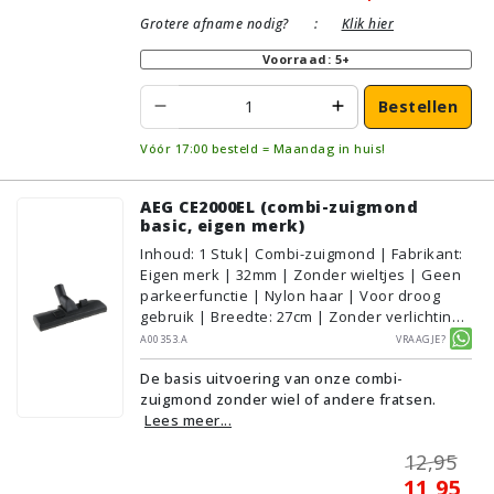
Grotere afname nodig?
:
Klik hier
Voorraad: 5+
Bestellen
Vóór 17:00 besteld = Maandag in huis!
AEG CE2000EL (combi-zuigmond
basic, eigen merk)
Inhoud
:
1
Stuk
| Combi-zuigmond | Fabrikant:
Eigen merk | 32mm | Zonder wieltjes | Geen
parkeerfunctie | Nylon haar | Voor droog
gebruik | Breedte: 27cm | Zonder verlichting |
Zonder kliksysteem | Zwart | Alternatief |
A00353.A
Vraagje?
Geschikt voor vloertype: Plavuizen/Tegels,
De basis uitvoering van onze combi-
Parket/Laminaat, PVC/Vinyl,
zuigmond zonder wiel of andere fratsen.
Tapijt/Vloerbedekking
Lees meer...
12,95
11,95