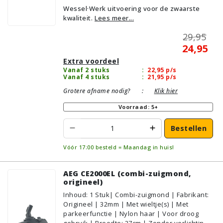
Wessel·Werk uitvoering voor de zwaarste
Geschikt voor vloertype: Plavuizen/Tegels,
kwaliteit.
Lees meer...
Parket/Laminaat, PVC/Vinyl,
Tapijt/Vloerbedekking
29,95
24,95
Extra voordeel
Vanaf 2 stuks
:
22,95
p/s
Vanaf 4 stuks
:
21,95
p/s
Grotere afname nodig?
:
Klik hier
Voorraad: 5+
Bestellen
Vóór 17:00 besteld = Maandag in huis!
AEG CE2000EL (combi-zuigmond,
origineel)
Inhoud
:
1
Stuk
| Combi-zuigmond | Fabrikant:
Origineel | 32mm | Met wieltje(s) | Met
parkeerfunctie | Nylon haar | Voor droog
gebruik | Breedte: 27cm | Zonder verlichting |