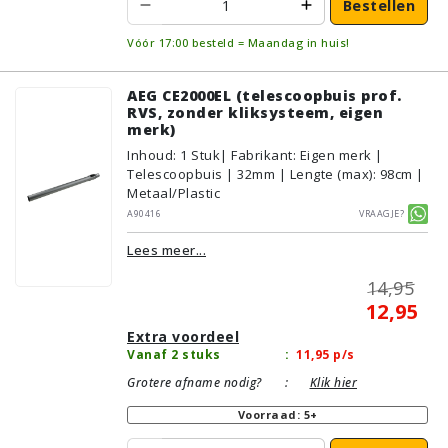
Bestellen
Vóór 17:00 besteld = Maandag in huis!
AEG CE2000EL (telescoopbuis prof.
RVS, zonder kliksysteem, eigen
merk)
Inhoud
:
1
Stuk
| Fabrikant: Eigen merk |
Telescoopbuis | 32mm | Lengte (max): 98cm |
Metaal/Plastic
A90416
Vraagje?
Lees meer...
14,95
12,95
Extra voordeel
Vanaf 2 stuks
:
11,95
p/s
Grotere afname nodig?
:
Klik hier
Voorraad: 5+