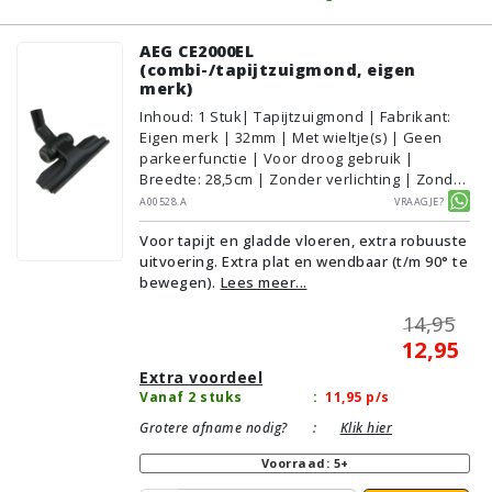
AEG CE2000EL
(combi-/tapijtzuigmond, eigen
merk)
Inhoud
:
1
Stuk
| Tapijtzuigmond | Fabrikant:
Eigen merk | 32mm | Met wieltje(s) | Geen
parkeerfunctie | Voor droog gebruik |
Breedte: 28,5cm | Zonder verlichting | Zonder
kliksysteem | Zwart | Alternatief | Geschikt
A00528.A
Vraagje?
voor vloertype: Plavuizen/Tegels,
Voor tapijt en gladde vloeren, extra robuuste
Parket/Laminaat, PVC/Vinyl,
uitvoering. Extra plat en wendbaar (t/m 90° te
Tapijt/Vloerbedekking
bewegen).
Lees meer...
14,95
12,95
Extra voordeel
Vanaf 2 stuks
:
11,95
p/s
Grotere afname nodig?
:
Klik hier
Voorraad: 5+