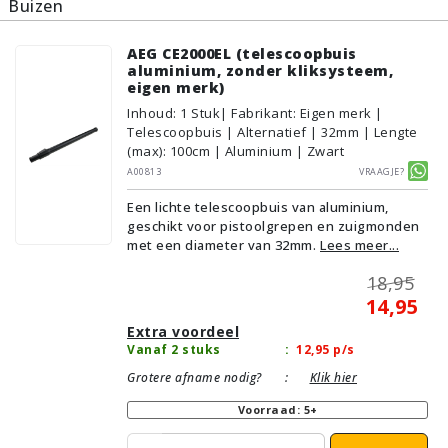
Buizen
AEG CE2000EL (telescoopbuis
aluminium, zonder kliksysteem,
eigen merk)
Inhoud
:
1
Stuk
| Fabrikant: Eigen merk |
Telescoopbuis | Alternatief | 32mm | Lengte
(max): 100cm | Aluminium | Zwart
A00813
Vraagje?
Een lichte telescoopbuis van aluminium,
geschikt voor pistoolgrepen en zuigmonden
met een diameter van 32mm.
Lees meer...
18,95
14,95
Extra voordeel
Vanaf 2 stuks
:
12,95
p/s
Grotere afname nodig?
:
Klik hier
Voorraad: 5+