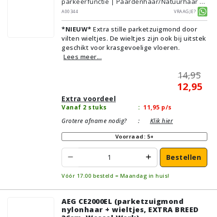
parkeerfunctie | Paardenhaar/Natuurhaar |
Voor droog gebruik | Breedte: 30cm | Zonder
A00344
Vraagje?
verlichting | Zonder kliksysteem | Zwart |
*NIEUW*
Extra stille parketzuigmond door
Alternatief | Geschikt voor vloertype:
vilten wieltjes. De wieltjes zijn ook bij uitstek
Plavuizen/Tegels, Parket/Laminaat, PVC/Vinyl
geschikt voor krasgevoelige vloeren.
Lees meer...
14,95
12,95
Extra voordeel
Vanaf 2 stuks
:
11,95
p/s
Grotere afname nodig?
:
Klik hier
Voorraad: 5+
Bestellen
Vóór 17:00 besteld = Maandag in huis!
AEG CE2000EL (parketzuigmond
nylonhaar + wieltjes, EXTRA BREED