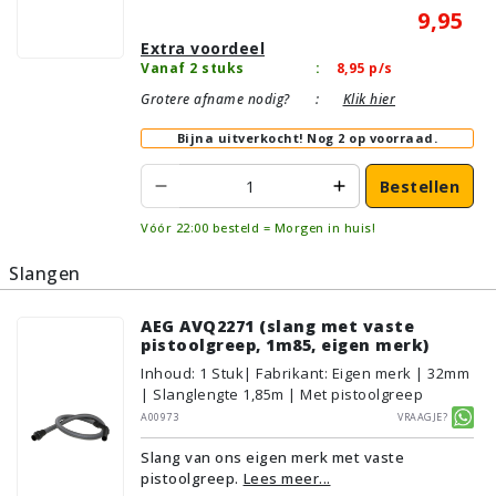
9,95
Extra voordeel
Vanaf 2 stuks
:
8,95
p/s
Grotere afname nodig?
:
Klik hier
Bijna uitverkocht!
Nog 2 op voorraad.
Bestellen
Vóór 22:00 besteld = Morgen in huis!
Slangen
AEG AVQ2271 (slang met vaste
pistoolgreep, 1m85, eigen merk)
Inhoud
:
1
Stuk
| Fabrikant: Eigen merk | 32mm
| Slanglengte 1,85m | Met pistoolgreep
A00973
Vraagje?
Slang van ons eigen merk met vaste
pistoolgreep.
Lees meer...