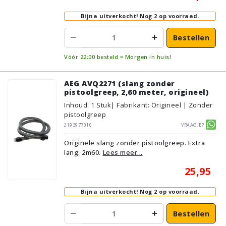
Bijna uitverkocht!
Nog 2 op voorraad.
Bestellen
Vóór 22:00 besteld = Morgen in huis!
AEG AVQ2271 (slang zonder
pistoolgreep, 2,60 meter, origineel)
Inhoud
:
1
Stuk
| Fabrikant: Origineel | Zonder
pistoolgreep
2193977010
Vraagje?
Originele slang zonder pistoolgreep. Extra
lang: 2m60.
Lees meer...
25,95
Bijna uitverkocht!
Nog 2 op voorraad.
Bestellen