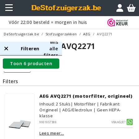
Vóór
22:00
besteld = morgen in huis
DeStofzuigerzak.be
Stofzuigerzakken
AEG
AVQ2271
Wis
AEG AVQ2271
Filteren
alle
filters
Toon 6 producten
Filters
Filters
AEG AVQ2271 (motorfilter, origineel)
Inhoud
:
2
Stuks
| Motorfilter | Fabrikant:
Origineel | AEG/Electrolux | Geen HEPA-
klasse
9001957399
Vraagje?
Lees meer...