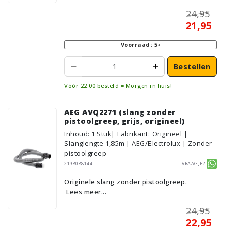
24,95
21,95
Voorraad: 5+
Bestellen
Vóór 22:00 besteld = Morgen in huis!
AEG AVQ2271 (slang zonder
pistoolgreep, grijs, origineel)
Inhoud
:
1
Stuk
| Fabrikant: Origineel |
Slanglengte 1,85m | AEG/Electrolux | Zonder
pistoolgreep
2198088144
Vraagje?
Originele slang zonder pistoolgreep.
Lees meer...
24,95
22,95