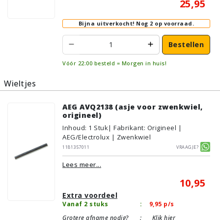
25,95
Bijna uitverkocht!
Nog 2 op voorraad.
Bestellen
Vóór 22:00 besteld = Morgen in huis!
Wieltjes
AEG AVQ2138 (asje voor zwenkwiel,
origineel)
Inhoud
:
1
Stuk
| Fabrikant: Origineel |
AEG/Electrolux | Zwenkwiel
1181357011
Vraagje?
Lees meer...
10,95
Extra voordeel
Vanaf 2 stuks
:
9,95
p/s
Grotere afname nodig?
:
Klik hier