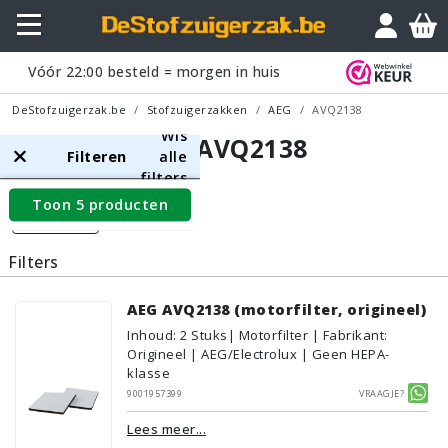
Vóór
22:00
besteld = morgen in huis
DeStofzuigerzak.be
Stofzuigerzakken
AEG
AVQ2138
Wis
AEG AVQ2138
Filteren
alle
filters
Toon 5 producten
Filters
Filters
AEG AVQ2138 (motorfilter, origineel)
Inhoud
:
2
Stuks
| Motorfilter | Fabrikant:
Origineel | AEG/Electrolux | Geen HEPA-
klasse
9001957399
Vraagje?
Lees meer...