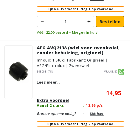
Bijna uitverkocht!
Nog 1 op voorraad.
Bestellen
Vóór 22:00 besteld = Morgen in huis!
AEG AVQ2138 (wiel voor zwenkwiel,
zonder behuizing, origineel)
Inhoud
:
1
Stuk
| Fabrikant: Origineel |
AEG/Electrolux | Zwenkwiel
6680981708
Vraagje?
Lees meer...
14,95
Extra voordeel
Vanaf 2 stuks
:
13,95
p/s
Grotere afname nodig?
:
Klik hier
Bijna uitverkocht!
Nog 2 op voorraad.