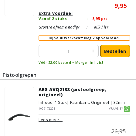
9,95
Extra voordeel
Vanaf 2 stuks
:
8,95
p/s
Grotere afname nodig?
:
Klik hier
Bijna uitverkocht!
Nog 2 op voorraad.
Bestellen
Vóór 22:00 besteld = Morgen in huis!
Pistoolgrepen
AEG AVQ2138 (pistoolgreep,
origineel)
Inhoud
:
1
Stuk
| Fabrikant: Origineel | 32mm
1099172296
Vraagje?
Lees meer...
26,95