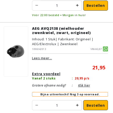
Bestellen
Vóór 22:00 besteld = Morgen in huis!
AEG AVQ2138 (wielhouder
zwenkwiel, zwart, origineel)
Inhoud
:
1
Stuk
| Fabrikant: Origineel |
AEG/Electrolux | Zwenkwiel
1096042013
Vraagje?
Lees meer...
21,95
Extra voordeel
Vanaf 2 stuks
:
20,95
p/s
Grotere afname nodig?
:
Klik hier
Bijna uitverkocht!
Nog 3 op voorraad.
Bestellen