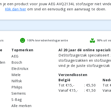
n je een product voor jouw AEG AVQ2134L stofzuiger niet vind
Klik dan hier
om snel en eenvoudig een aanvraag te doen.
uis
100% tevredenheidsgarantie
98% uit v
be
Topmerken
Al 20 jaar dé online speciali
DeStofzuigerzak
specialiseert 
AEG
stofzuigerzakken en stofzuige
den
Bosch
vind je de juiste stofzuigerzak
Electrolux
Miele
Verzendkosten
België
Ned
Nilfisk
Tot €15,-
:
€5,50
Tot 
Philips
Vanaf €15,-
:
€1,50
Vana
Siemens
S-Bag
Alle merken