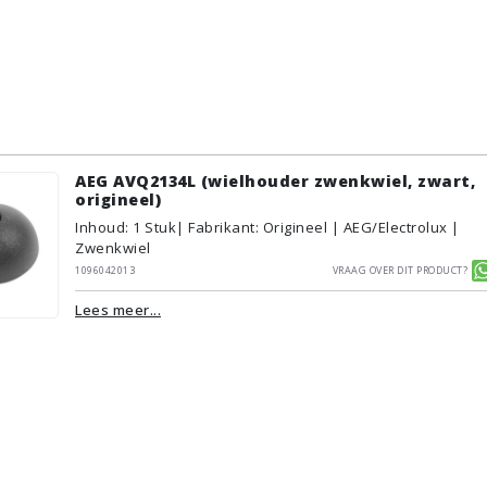
AEG AVQ2134L (wielhouder zwenkwiel, zwart,
origineel)
Inhoud
:
1
Stuk
| Fabrikant: Origineel | AEG/Electrolux |
Zwenkwiel
1096042013
Vraag over dit product?
Lees meer...