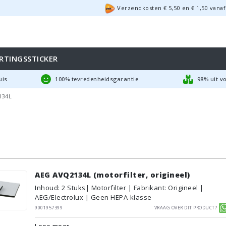
Verzendkosten €
5,50
en
€
1,50
vanaf
RTINGSSTICKER
uis
100% tevredenheidsgarantie
98% uit v
134L
AEG AVQ2134L (motorfilter, origineel)
Inhoud
:
2
Stuks
| Motorfilter | Fabrikant: Origineel |
AEG/Electrolux | Geen HEPA-klasse
9001957399
Vraag over dit product?
Lees meer...