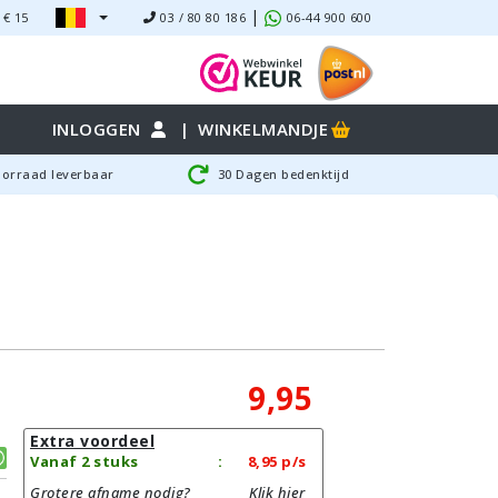
|
 €
15
03 / 80 80 186
06-44 900 600
INLOGGEN
|
WINKELMANDJE
oorraad leverbaar
30 Dagen bedenktijd
9,95
Extra voordeel
Vanaf 2 stuks
:
8,95
p/s
Grotere afname nodig?
Klik hier