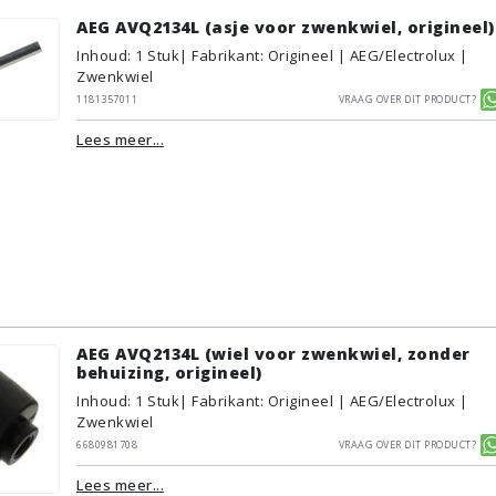
AEG AVQ2134L (asje voor zwenkwiel, origineel)
Inhoud
:
1
Stuk
| Fabrikant: Origineel | AEG/Electrolux |
Zwenkwiel
1181357011
Vraag over dit product?
Lees meer...
AEG AVQ2134L (wiel voor zwenkwiel, zonder
behuizing, origineel)
Inhoud
:
1
Stuk
| Fabrikant: Origineel | AEG/Electrolux |
Zwenkwiel
6680981708
Vraag over dit product?
Lees meer...