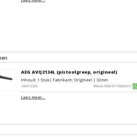
pen
AEG AVQ2134L (pistoolgreep, origineel)
Inhoud
:
1
Stuk
| Fabrikant: Origineel | 32mm
1099172296
Vraag over dit product?
Lees meer...