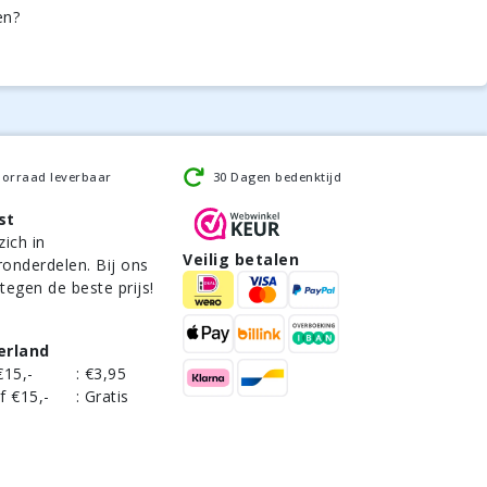
en?
oorraad leverbaar
30 Dagen bedenktijd
st
zich in
Veilig betalen
ronderdelen. Bij ons
 tegen de beste prijs!
erland
€15,-
:
€3,95
f €15,-
:
Gratis