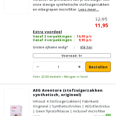
onze stevige synthetische stofzuigerzakken
en inbegrepen microfilter.
Lees meer...
12,95
11,95
Extra voordeel
Vanaf 2 verpakkingen
:
10,95
p/s
Vanaf 4 verpakkingen
:
9,95
p/s
Grotere afname nodig?
:
Klik hier
Voorraad: 5+
Bestellen
Vóór 22:00 besteld = Morgen in huis!
AEG Aventure (stofzuigerzakken
synthetisch, origineel)
Inhoud
:
4
Stofzuigerzakken
| Fabrikant:
Origineel | Synthetisch/vlies | AEG/Electrolux
| Geen fijnstofklasse | Inclusief microfilter