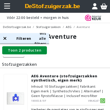
Vóór
22:00
besteld = morgen in huis
DeStofzuigerzak.be
Stofzuigerzakken
AEG
Aventure
Wis
AEG Aventure
Filteren
alle
filters
Toon 2 producten
Filters
Stofzuigerzakken
AEG Aventure (stofzuigerzakken
synthetisch, eigen merk)
Inhoud
:
10
Stofzuigerzakken
| Fabrikant:
Eigen merk | Synthetisch/vlies | Alternatief |
Geen fijnstofklasse | Inclusief microfilter
1000ES.B-10F
Vraagje?
Verbeter de prestaties van je stofzuiger met