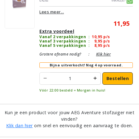
GR28S
Vraagje?
Lees meer...
11,95
Extra voordeel
Vanaf 2 verpakkingen
:
10,95
p/s
Vanaf 3 verpakkingen
:
9,95
p/s
Vanaf 5 verpakkingen
:
8,95
p/s
Grotere afname nodig?
:
Klik hier
Bijna uitverkocht!
Nog 4 op voorraad.
Bestellen
Vóór 22:00 besteld = Morgen in huis!
Kun je een product voor jouw AEG Aventure stofzuiger niet
vinden?
Klik dan hier
om snel en eenvoudig een aanvraag te doen.