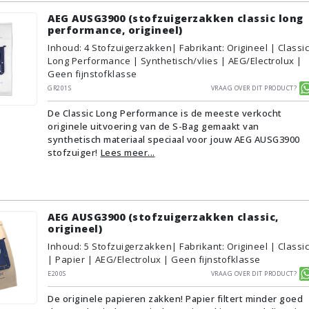
AEG AUSG3900 (stofzuigerzakken classic long
performance, origineel)
Inhoud
:
4
Stofzuigerzakken
| Fabrikant: Origineel | Classic
Long Performance | Synthetisch/vlies | AEG/Electrolux |
Geen fijnstofklasse
GR201S
Vraag over dit product?
De Classic Long Performance is de meeste verkocht
originele uitvoering van de S-Bag gemaakt van
synthetisch materiaal speciaal voor jouw AEG AUSG3900
stofzuiger!
Lees meer...
AEG AUSG3900 (stofzuigerzakken classic,
origineel)
Inhoud
:
5
Stofzuigerzakken
| Fabrikant: Origineel | Classic
| Papier | AEG/Electrolux | Geen fijnstofklasse
E200S
Vraag over dit product?
De originele papieren zakken! Papier filtert minder goed