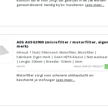
koolstof dat er voor zorgt dat geurtjes in de zak worden
geneutraliseerd. Handig bij bv. huisdieren.
Lees meer...
AEG AUSG3900 (microfilter / motorfilter, eige
merk)
Inhoud
:
1
Stuk
| Filtersoort: Motorfilter, Microfilter |
Fabrikant: Eigen merk | Geen HEPA-klasse | Niet wasbaar
| Lengte: 200mm | Breedte: 150mm | 2mm
A00370
Vraag over dit product?
Motorfilter zorgt voor schonere uitblaaslucht en
beschermt je stofzuiger
Lees meer...