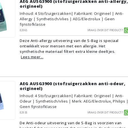
AEG AUSG3900 (stofzuigerzakken anti-allergy,
origineel)
Inhoud
:
4
Stofzuigerzakken
| Fabrikant: Origineel | Anti-
Allergy | Synthetisch/vlies | AEG/Electrolux | Geen
fijnstofklasse
E206S
Vraag over dit product?
Deze Anti-allergy uitvoering van de S-Bag is speciaal
ontwikkelt voor mensen met een allergie. Het
synthetische materiaal filtert extra kleine deeltjes.
Lees meer...
AEG AUSG3900 (stofzuigerzakken anti-odeur,
origineel)
Inhoud
:
4
Stofzuigerzakken
| Fabrikant: Origineel | Anti-
Odeur | Synthetisch/vlies | Merk: AEG/Electrolux, Philips 
Geen fijnstofklasse
E203S
Vraag over dit product?
De Anti-odeur uitvoering van de S-Bag is voorzien van