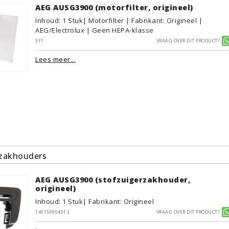
AEG AUSG3900 (motorfilter, origineel)
Inhoud
:
1
Stuk
| Motorfilter | Fabrikant: Origineel |
AEG/Electrolux | Geen HEPA-klasse
EF1
Vraag over dit product?
Lees meer...
rzakhouders
AEG AUSG3900 (stofzuigerzakhouder,
origineel)
Inhoud
:
1
Stuk
| Fabrikant: Origineel
140150904013
Vraag over dit product?