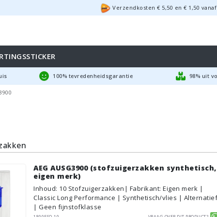
Verzendkosten €
5,50
en
€
1,50
vanaf
RTINGSSTICKER
uis
100% tevredenheidsgarantie
98% uit v
3900
rzakken
AEG AUSG3900 (stofzuigerzakken synthetisch,
eigen merk)
Inhoud
:
10
Stofzuigerzakken
| Fabrikant: Eigen merk |
Classic Long Performance | Synthetisch/vlies | Alternatie
| Geen fijnstofklasse
1800ESQ-10
Vraag over dit product?