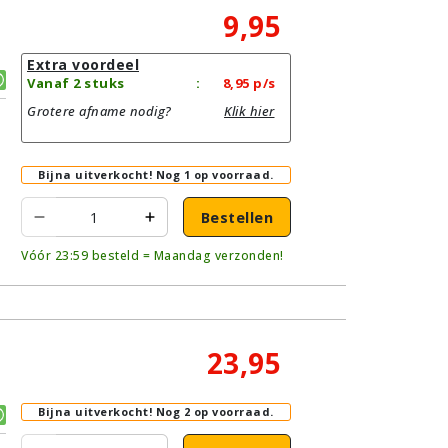
9,95
Extra voordeel
Vanaf 2 stuks
:
8,95
p/s
Grotere afname nodig?
Klik hier
Bijna uitverkocht!
Nog 1 op voorraad.
Bestellen
Vóór 23:59 besteld = Maandag verzonden!
23,95
Bijna uitverkocht!
Nog 2 op voorraad.