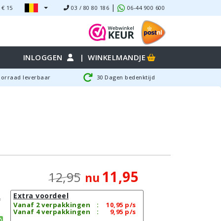
|
 €
15
03 / 80 80 186
06-44 900 600
INLOGGEN
|
WINKELMANDJE
oorraad leverbaar
30 Dagen bedenktijd
11,95
12,95
nu
Extra voordeel
f
Vanaf 2 verpakkingen
:
10,95
p/s
Vanaf 4 verpakkingen
:
9,95
p/s