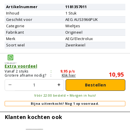
Artikelnummer
1181357011
Inhoud
1
Stuk
Geschikt voor
AEG
AUS3966PUK
Categorie
Wieltjes
Fabrikant
Origineel
Merk
AEG/Electrolux
Soort wiel
Zwenkwiel
Vraagje?
Extra voordeel
Vanaf 2 stuks
:
9,95
p/s
10,95
Grotere afname nodig?
:
Klik hier
Bestellen
Vóór 22:00 besteld = Morgen in huis!
Bijna uitverkocht!
Nog 1 op voorraad.
Klanten kochten ook