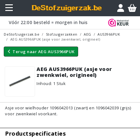
Vraagje?
Vóór
22:00
besteld = morgen in huis
DeStofzuigerzak.be
Stofzuigerzakken
AEG
AUS3966PUK
AEG AUS3966PUK (asje voor zwenkwiel, origineel)
Terug naar
AEG AUS3966PUK
AEG AUS3966PUK (asje voor
zwenkwiel, origineel)
Inhoud
:
1
Stuk
Asje voor wielhouder 1096042013 (zwart) en 1096042039 (grijs)
voor zwenkwiel voorkant.
Productspecificaties