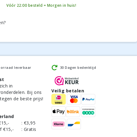
Vóór 22:00 besteld = Morgen in huis!
en?
oorraad leverbaar
30 Dagen bedenktijd
st
zich in
Veilig betalen
ronderdelen. Bij ons
 tegen de beste prijs!
erland
€15,-
:
€3,95
f €15,-
:
Gratis