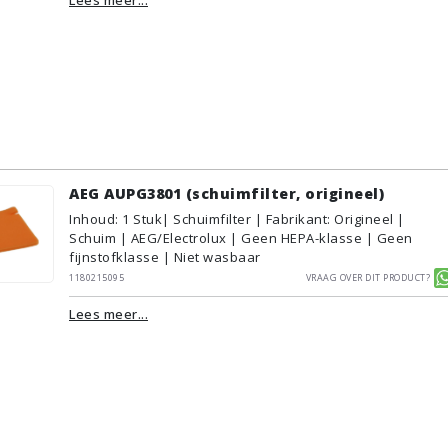
AEG AUPG3801 (schuimfilter, origineel)
Inhoud
:
1
Stuk
| Schuimfilter | Fabrikant: Origineel |
Schuim | AEG/Electrolux | Geen HEPA-klasse | Geen
fijnstofklasse | Niet wasbaar
1180215095
Vraag over dit product?
Lees meer...