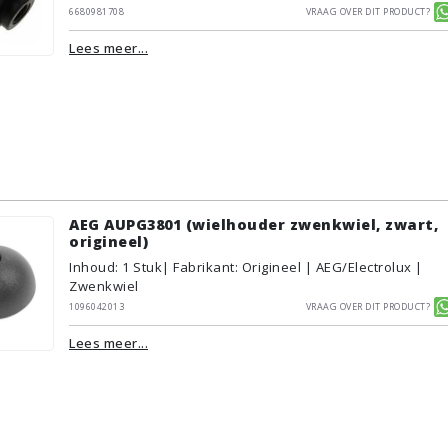
6680981708
Vraag over dit product?
Lees meer...
AEG AUPG3801 (wielhouder zwenkwiel, zwart,
origineel)
Inhoud
:
1
Stuk
| Fabrikant: Origineel | AEG/Electrolux |
Zwenkwiel
1096042013
Vraag over dit product?
Lees meer...