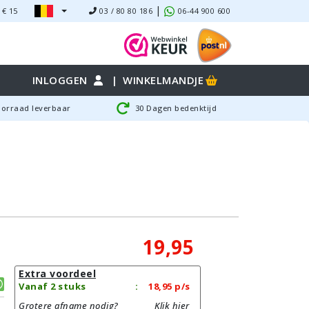
|
 €
15
03 / 80 80 186
06-44 900 600
INLOGGEN
|
WINKELMANDJE
oorraad leverbaar
30 Dagen bedenktijd
19,95
Extra voordeel
Vanaf 2 stuks
:
18,95
p/s
Grotere afname nodig?
Klik hier