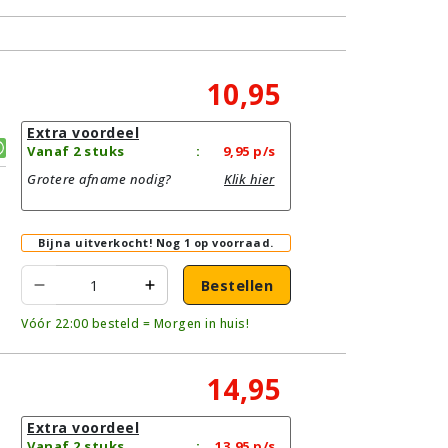
10,95
Extra voordeel
Vanaf 2 stuks
:
9,95
p/s
Grotere afname nodig?
Klik hier
Bijna uitverkocht!
Nog 1 op voorraad.
Bestellen
Vóór 22:00 besteld = Morgen in huis!
14,95
Extra voordeel
Vanaf 2 stuks
:
13,95
p/s