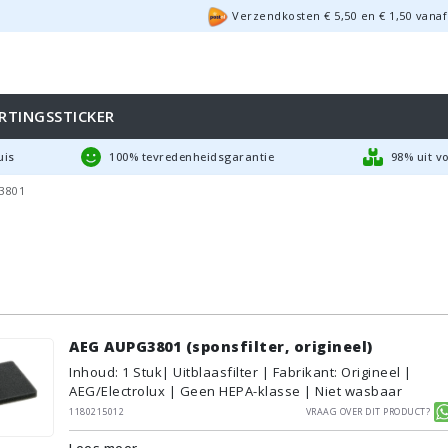
Verzendkosten €
5,50
en
€
1,50
vanaf
RTINGSSTICKER
uis
100% tevredenheidsgarantie
98% uit v
3801
AEG AUPG3801 (sponsfilter, origineel)
Inhoud
:
1
Stuk
| Uitblaasfilter | Fabrikant: Origineel |
AEG/Electrolux | Geen HEPA-klasse | Niet wasbaar
1180215012
Vraag over dit product?
Lees meer...