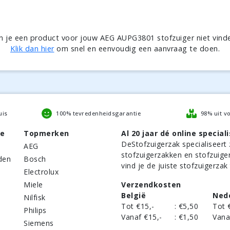
n je een product voor jouw AEG AUPG3801 stofzuiger niet vind
Klik dan hier
om snel en eenvoudig een aanvraag te doen.
uis
100% tevredenheidsgarantie
98% uit v
be
Topmerken
Al 20 jaar dé online speciali
DeStofzuigerzak
specialiseert 
AEG
stofzuigerzakken en stofzuige
den
Bosch
vind je de juiste stofzuigerzak
Electrolux
Miele
Verzendkosten
België
Ned
Nilfisk
Tot €15,-
:
€5,50
Tot 
Philips
Vanaf €15,-
:
€1,50
Vana
Siemens