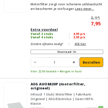
Motorfilter zorgt voor schonere uitblaaslucht
en beschermt je stofzuiger
Lees meer...
8,95
7,95
Extra voordeel
Vanaf 2 stuks
:
4,95
p/s
Vanaf 4 stuks
:
3,95
p/s
Grotere afname nodig?
:
Klik hier
Voorraad: 5+
Bestellen
Vóór 22:00 besteld = Morgen in huis!
AEG AUO8820P (motorfilter,
origineel)
Inhoud
:
1
Stuk
| Motorfilter | Fabrikant:
Origineel | AEG/Electrolux | Geen HEPA-
klasse