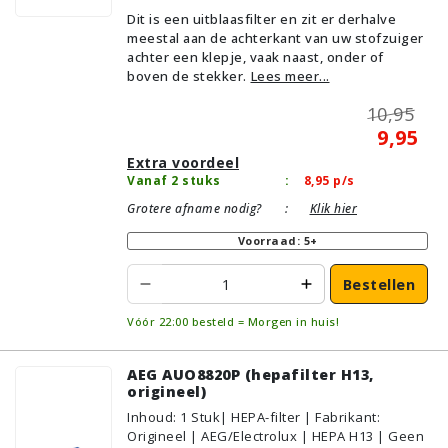
Dit is een uitblaasfilter en zit er derhalve
meestal aan de achterkant van uw stofzuiger
achter een klepje, vaak naast, onder of
boven de stekker.
Lees meer...
10,95
9,95
Extra voordeel
Vanaf 2 stuks
:
8,95
p/s
Grotere afname nodig?
:
Klik hier
Voorraad: 5+
Bestellen
Vóór 22:00 besteld = Morgen in huis!
AEG AUO8820P (hepafilter H13,
origineel)
Inhoud
:
1
Stuk
| HEPA-filter | Fabrikant:
Origineel | AEG/Electrolux | HEPA H13 | Geen