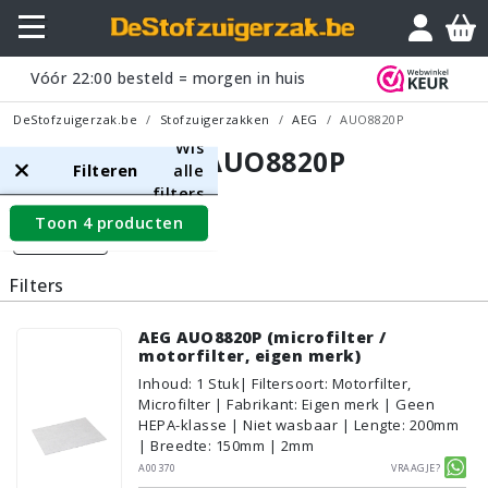
Vóór
22:00
besteld = morgen in huis
DeStofzuigerzak.be
Stofzuigerzakken
AEG
AUO8820P
Wis
AEG AUO8820P
Filteren
alle
filters
Toon 4 producten
Filters
Filters
AEG AUO8820P (microfilter /
motorfilter, eigen merk)
Inhoud
:
1
Stuk
| Filtersoort: Motorfilter,
Microfilter | Fabrikant: Eigen merk | Geen
HEPA-klasse | Niet wasbaar | Lengte: 200mm
| Breedte: 150mm | 2mm
A00370
Vraagje?