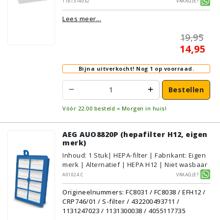
1181374032
Vraagje?
Lees meer...
19,95
14,95
Bijna uitverkocht!
Nog 1 op voorraad.
Bestellen
Vóór 22:00 besteld = Morgen in huis!
AEG AUO8820P (hepafilter H12, eigen
merk)
Inhoud
:
1
Stuk
| HEPA-filter | Fabrikant: Eigen
merk | Alternatief | HEPA H12 | Niet wasbaar
A01024.C
Vraagje?
Origineelnummers: FC8031 / FC8038 / EFH12 /
CRP746/01 / S-filter / 432200493711 /
1131247023 / 1131300038 / 4055117735