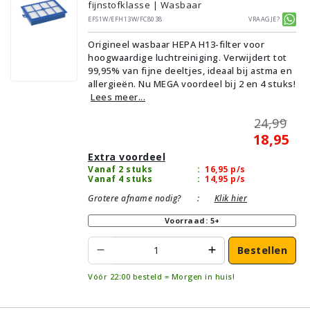
fijnstofklasse | Wasbaar
EFS1W/EFH13W/FC8038
Vraagje?
Origineel wasbaar HEPA H13-filter voor
hoogwaardige luchtreiniging. Verwijdert tot
99,95% van fijne deeltjes, ideaal bij astma en
allergieën. Nu MEGA voordeel bij 2 en 4 stuks!
Lees meer...
24,99
18,95
Extra voordeel
Vanaf 2 stuks
:
16,95
p/s
Vanaf 4 stuks
:
14,95
p/s
Grotere afname nodig?
:
Klik hier
Voorraad: 5+
Bestellen
Vóór 22:00 besteld = Morgen in huis!