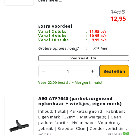
Lees meer...
Parket/Laminaat, PVC/Vinyl
14,95
12,95
Extra voordeel
Vanaf 2 stuks
:
11,95
p/s
Vanaf 4 stuks
:
10,95
p/s
Vanaf 10 stuks
:
9,95
p/s
Grotere afname nodig?
:
Klik hier
Voorraad: 10+
Bestellen
Vóór 22:00 besteld = Morgen in huis!
AEG ATF7640 (parketzuigmond
nylonhaar + wieltjes, eigen merk)
Inhoud
:
1
Stuk
| Parketzuigmond | Fabrikant:
Eigen merk | 32mm | Met wieltje(s) | Geen
parkeerfunctie | Nylon haar | Voor droog
gebruik | Breedte: 30cm | Zonder verlichting |
Zonder kliksysteem | Zwart | Alternatief |
A00425.A
Vraagje?