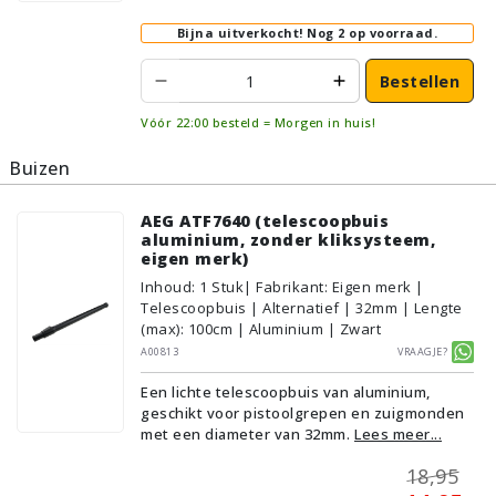
Bijna uitverkocht!
Nog 2 op voorraad.
Bestellen
Vóór 22:00 besteld = Morgen in huis!
Buizen
AEG ATF7640 (telescoopbuis
aluminium, zonder kliksysteem,
eigen merk)
Inhoud
:
1
Stuk
| Fabrikant: Eigen merk |
Telescoopbuis | Alternatief | 32mm | Lengte
(max): 100cm | Aluminium | Zwart
A00813
Vraagje?
Een lichte telescoopbuis van aluminium,
geschikt voor pistoolgrepen en zuigmonden
met een diameter van 32mm.
Lees meer...
18,95