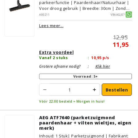
parkeerfunctie | Paardenhaar/Natuurhaar |
Voor droog gebruik | Breedte: 30cm | Zonder
verlichting | Zonder kliksysteem | Zwart |
A00211
Vraagje?
Alternatief | Geschikt voor vloertype:
Lees meer...
Plavuizen/Tegels, Parket/Laminaat, PVC/Vinyl
12,95
11,95
Extra voordeel
Vanaf 2 stuks
:
10,95
p/s
Grotere afname nodig?
:
Klik hier
Voorraad: 5+
Bestellen
Vóór 22:00 besteld = Morgen in huis!
AEG ATF7640 (parketzuigmond
paardenhaar + vilten wieltjes, eigen
merk)
Inhoud
:
1
Stuk
| Parketzuigmond | Fabrikant: