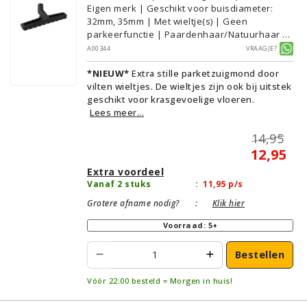
Eigen merk | Geschikt voor buisdiameter:
32mm, 35mm | Met wieltje(s) | Geen
parkeerfunctie | Paardenhaar/Natuurhaar |
Voor droog gebruik | Breedte: 30cm | Zonder
A00344
Vraagje?
verlichting | Zonder kliksysteem | Zwart |
*NIEUW*
Extra stille parketzuigmond door
Alternatief | Geschikt voor vloertype:
vilten wieltjes. De wieltjes zijn ook bij uitstek
Plavuizen/Tegels, Parket/Laminaat, PVC/Vinyl
geschikt voor krasgevoelige vloeren.
Lees meer...
14,95
12,95
Extra voordeel
Vanaf 2 stuks
:
11,95
p/s
Grotere afname nodig?
:
Klik hier
Voorraad: 5+
Bestellen
Vóór 22:00 besteld = Morgen in huis!