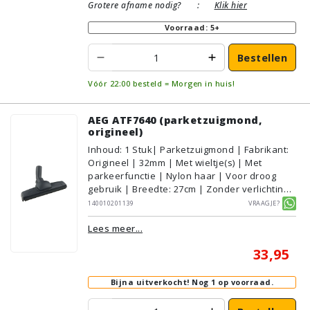
Grotere afname nodig?
:
Klik hier
Voorraad: 5+
Bestellen
Vóór 22:00 besteld = Morgen in huis!
AEG ATF7640 (parketzuigmond,
origineel)
Inhoud
:
1
Stuk
| Parketzuigmond | Fabrikant:
Origineel | 32mm | Met wieltje(s) | Met
parkeerfunctie | Nylon haar | Voor droog
gebruik | Breedte: 27cm | Zonder verlichting |
Zonder kliksysteem | Zwart | AEG/Electrolux
140010201139
Vraagje?
| Geschikt voor vloertype: Plavuizen/Tegels,
Lees meer...
Parket/Laminaat, PVC/Vinyl
33,95
Bijna uitverkocht!
Nog 1 op voorraad.