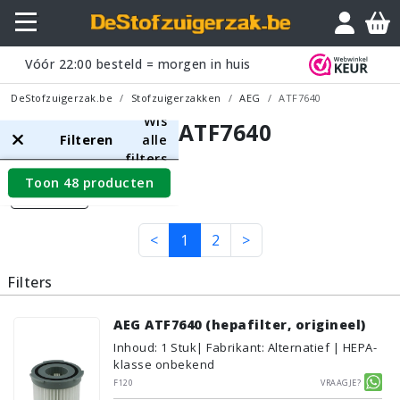
Vóór
22:00
besteld = morgen in huis
DeStofzuigerzak.be
Stofzuigerzakken
AEG
ATF7640
Wis
AEG ATF7640
Filteren
alle
filters
Toon 48 producten
Filters
<
1
2
>
Filters
AEG ATF7640 (hepafilter, origineel)
Inhoud
:
1
Stuk
| Fabrikant: Alternatief | HEPA-
klasse onbekend
F120
Vraagje?