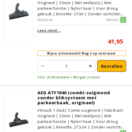
Origineel | 32mm | Met wieltje(s) | Met
parkeerfunctie | Nylon haar | Voor droog
gebruik | Breedte: 27cm | Zonder verlichting |
Zonder kliksysteem | Zwart | AEG/Electrolux
4055322301
Vraagje?
| Geschikt voor vloertype: Plavuizen/Tegels,
Lees meer...
Parket/Laminaat, PVC/Vinyl,
Tapijt/Vloerbedekking
41,95
Bijna uitverkocht!
Nog 2 op voorraad.
Bestellen
Vóór 22:00 besteld = Morgen in huis!
AEG ATF7640 (combi-zuigmond
zonder kliksysteem met
parkeerhaak, origineel)
Inhoud
:
1
Stuk
| Combi-zuigmond | Fabrikant:
Origineel | 32mm | Met wieltje(s) | Met
parkeerfunctie | Nylon haar | Voor droog
gebruik | Breedte: 27,5cm | Zonder verlichting