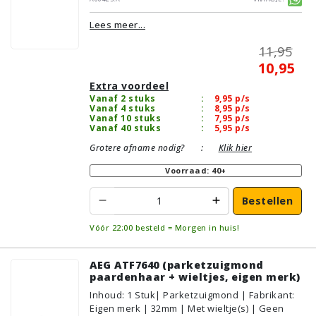
Geschikt voor vloertype: Plavuizen/Tegels,
Lees meer...
Parket/Laminaat, PVC/Vinyl
11,95
10,95
Extra voordeel
Vanaf 2 stuks
:
9,95
p/s
Vanaf 4 stuks
:
8,95
p/s
Vanaf 10 stuks
:
7,95
p/s
Vanaf 40 stuks
:
5,95
p/s
Grotere afname nodig?
:
Klik hier
Voorraad: 40+
Bestellen
Vóór 22:00 besteld = Morgen in huis!
AEG ATF7640 (parketzuigmond
paardenhaar + wieltjes, eigen merk)
Inhoud
:
1
Stuk
| Parketzuigmond | Fabrikant:
Eigen merk | 32mm | Met wieltje(s) | Geen