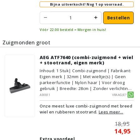
Bijna uitverkocht!
Nog 1 op voorraad.
Bestellen
Vóór 22:00 besteld = Morgen in huis!
Zuigmonden groot
AEG ATF7640 (combi-zuigmond + wiel
+ stootrand, eigen merk)
Inhoud
:
1
Stuk
| Combi-zuigmond | Fabrikant:
Eigen merk | 32mm | Met wieltje(s) | Geen
parkeerfunctie | Nylon haar | Voor droog
gebruik | Breedte: 28cm | Zonder verlichting |
Zonder kliksysteem | Kleur: Grijs, Zwart |
A00811
Vraagje?
Alternatief | Geschikt voor vloertype:
Onze meest luxe combi-zuigmond met breed
Plavuizen/Tegels, Parket/Laminaat,
wiel en rubberen stootrand.
Lees meer...
PVC/Vinyl, Tapijt/Vloerbedekking
18,95
14,95
Extra voordeel