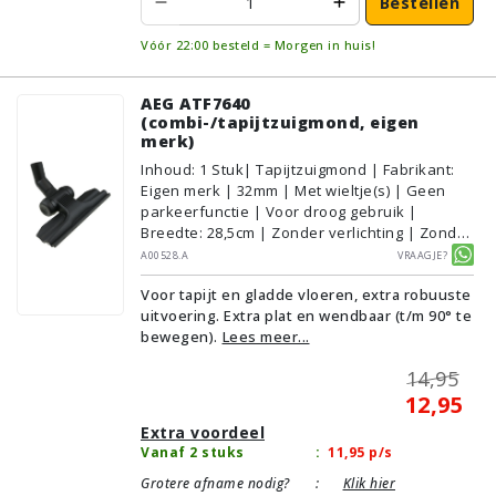
Bestellen
Vóór 22:00 besteld = Morgen in huis!
AEG ATF7640
(combi-/tapijtzuigmond, eigen
merk)
Inhoud
:
1
Stuk
| Tapijtzuigmond | Fabrikant:
Eigen merk | 32mm | Met wieltje(s) | Geen
parkeerfunctie | Voor droog gebruik |
Breedte: 28,5cm | Zonder verlichting | Zonder
kliksysteem | Zwart | Alternatief | Geschikt
A00528.A
Vraagje?
voor vloertype: Plavuizen/Tegels,
Voor tapijt en gladde vloeren, extra robuuste
Parket/Laminaat, PVC/Vinyl,
uitvoering. Extra plat en wendbaar (t/m 90° te
Tapijt/Vloerbedekking
bewegen).
Lees meer...
14,95
12,95
Extra voordeel
Vanaf 2 stuks
:
11,95
p/s
Grotere afname nodig?
:
Klik hier