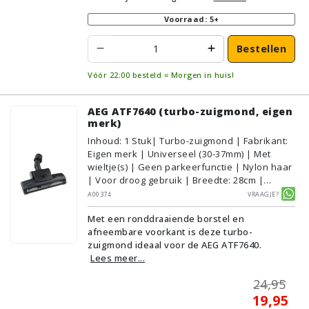
Voorraad: 5+
Bestellen
Vóór 22:00 besteld = Morgen in huis!
AEG ATF7640 (turbo-zuigmond, eigen
merk)
Inhoud
:
1
Stuk
| Turbo-zuigmond | Fabrikant:
Eigen merk | Universeel (30-37mm) | Met
wieltje(s) | Geen parkeerfunctie | Nylon haar
| Voor droog gebruik | Breedte: 28cm |
Zonder verlichting | Zonder kliksysteem |
A00374
Vraagje?
Zwart | Alternatief | Geschikt voor vloertype:
Met een ronddraaiende borstel en
Plavuizen/Tegels, Parket/Laminaat,
afneembare voorkant is deze turbo-
PVC/Vinyl, Tapijt/Vloerbedekking
zuigmond ideaal voor de AEG ATF7640.
Lees meer...
24,95
19,95