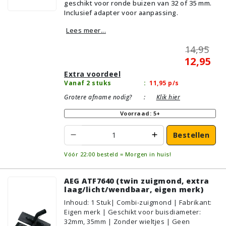
geschikt voor ronde buizen van 32 of 35 mm.
Parket/Laminaat, PVC/Vinyl,
Inclusief adapter voor aanpassing.
Tapijt/Vloerbedekking
Lees meer...
14,95
12,95
Extra voordeel
Vanaf 2 stuks
:
11,95
p/s
Grotere afname nodig?
:
Klik hier
Voorraad: 5+
Bestellen
Vóór 22:00 besteld = Morgen in huis!
AEG ATF7640 (twin zuigmond, extra
laag/licht/wendbaar, eigen merk)
Inhoud
:
1
Stuk
| Combi-zuigmond | Fabrikant:
Eigen merk | Geschikt voor buisdiameter:
32mm, 35mm | Zonder wieltjes | Geen