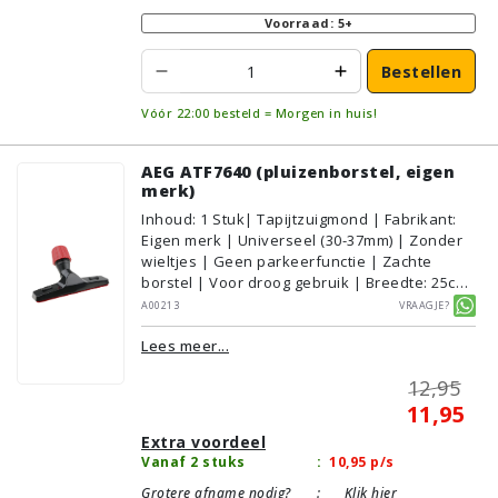
Voorraad: 5+
Bestellen
Vóór 22:00 besteld = Morgen in huis!
AEG ATF7640 (pluizenborstel, eigen
merk)
Inhoud
:
1
Stuk
| Tapijtzuigmond | Fabrikant:
Eigen merk | Universeel (30-37mm) | Zonder
wieltjes | Geen parkeerfunctie | Zachte
borstel | Voor droog gebruik | Breedte: 25cm
| Zonder verlichting | Zonder kliksysteem |
A00213
Vraagje?
Zwart | Alternatief | Geschikt voor:
Lees meer...
Tapijt/Vloerbedekking
12,95
11,95
Extra voordeel
Vanaf 2 stuks
:
10,95
p/s
Grotere afname nodig?
:
Klik hier