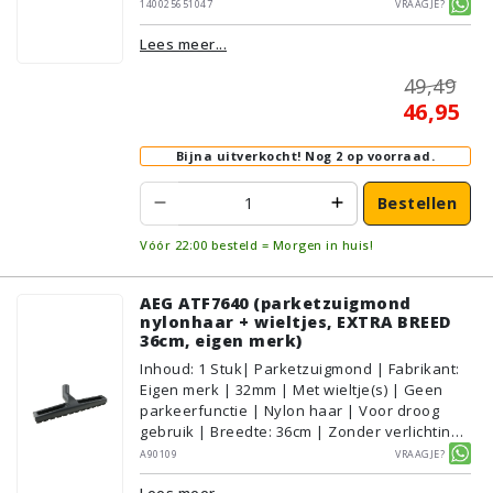
| Zonder kliksysteem | Zwart |
140025651047
Vraagje?
AEG/Electrolux | Geschikt voor vloertype:
Lees meer...
Plavuizen/Tegels, Parket/Laminaat,
PVC/Vinyl, Tapijt/Vloerbedekking
49,49
46,95
Bijna uitverkocht!
Nog 2 op voorraad.
Bestellen
Vóór 22:00 besteld = Morgen in huis!
AEG ATF7640 (parketzuigmond
nylonhaar + wieltjes, EXTRA BREED
36cm, eigen merk)
Inhoud
:
1
Stuk
| Parketzuigmond | Fabrikant:
Eigen merk | 32mm | Met wieltje(s) | Geen
parkeerfunctie | Nylon haar | Voor droog
gebruik | Breedte: 36cm | Zonder verlichting |
Zonder kliksysteem | Zwart | Alternatief |
A90109
Vraagje?
Geschikt voor vloertype: Plavuizen/Tegels,