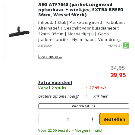
AEG ATF7640 (parketzuigmond
nylonhaar + wieltjes, EXTRA BREED
36cm, Wessel·Werk)
Inhoud
:
1
Stuk
| Parketzuigmond | Fabrikant:
Alternatief | Geschikt voor buisdiameter:
32mm, 35mm | Met wieltje(s) | Geen
parkeerfunctie | Nylon haar | Voor droog
gebruik | Breedte: 36cm | Zonder verlichting |
A4635360
Vraagje?
Zonder kliksysteem | Zwart | Wessel·Werk |
Lees meer...
Geschikt voor vloertype: Plavuizen/Tegels,
Parket/Laminaat, PVC/Vinyl
34,95
29,95
Extra voordeel
Vanaf 2 stuks
:
27,95
p/s
Grotere afname nodig?
:
Klik hier
Voorraad: 5+
Bestellen
Vóór 22:00 besteld = Morgen in huis!