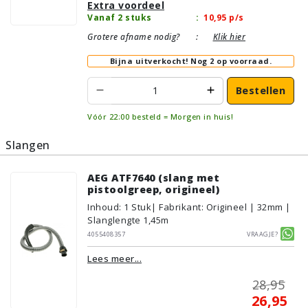
Extra voordeel
Vanaf 2 stuks
:
10,95
p/s
Grotere afname nodig?
:
Klik hier
Bijna uitverkocht!
Nog 2 op voorraad.
Bestellen
Vóór 22:00 besteld = Morgen in huis!
Slangen
AEG ATF7640 (slang met
pistoolgreep, origineel)
Inhoud
:
1
Stuk
| Fabrikant: Origineel | 32mm |
Slanglengte 1,45m
4055408357
Vraagje?
Lees meer...
28,95
26,95