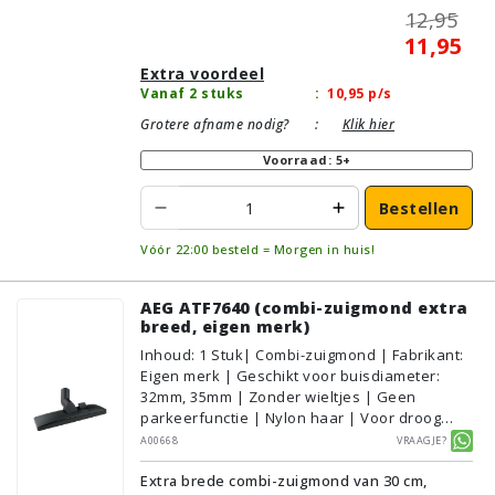
12,95
11,95
Extra voordeel
Vanaf 2 stuks
:
10,95
p/s
Grotere afname nodig?
:
Klik hier
Voorraad: 5+
Bestellen
Vóór 22:00 besteld = Morgen in huis!
AEG ATF7640 (combi-zuigmond extra
breed, eigen merk)
Inhoud
:
1
Stuk
| Combi-zuigmond | Fabrikant:
Eigen merk | Geschikt voor buisdiameter:
32mm, 35mm | Zonder wieltjes | Geen
parkeerfunctie | Nylon haar | Voor droog
gebruik | Breedte: 30cm | Zonder verlichting |
A00668
Vraagje?
Zonder kliksysteem | Zwart | Alternatief |
Extra brede combi-zuigmond van 30 cm,
Geschikt voor vloertype: Plavuizen/Tegels,