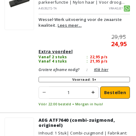
parkeerfunctie | Nylon haar | Voor droog
gebruik | Breedte: 27cm | Zonder verlichting |
A4535272-TA
Vraagje?
Zonder kliksysteem | Zwart | Wessel·Werk |
Wessel·Werk uitvoering voor de zwaarste
Geschikt voor vloertype: Plavuizen/Tegels,
kwaliteit.
Lees meer...
Parket/Laminaat, PVC/Vinyl,
Tapijt/Vloerbedekking
29,95
24,95
Extra voordeel
Vanaf 2 stuks
:
22,95
p/s
Vanaf 4 stuks
:
21,95
p/s
Grotere afname nodig?
:
Klik hier
Voorraad: 5+
Bestellen
Vóór 22:00 besteld = Morgen in huis!
AEG ATF7640 (combi-zuigmond,
origineel)
Inhoud
:
1
Stuk
| Combi-zuigmond | Fabrikant: