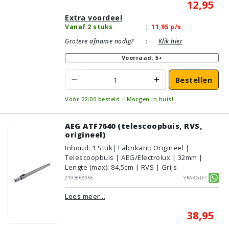
12,95
Extra voordeel
Vanaf 2 stuks
:
11,95
p/s
Grotere afname nodig?
:
Klik hier
Voorraad: 5+
Bestellen
Vóór 22:00 besteld = Morgen in huis!
AEG ATF7640 (telescoopbuis, RVS,
origineel)
Inhoud
:
1
Stuk
| Fabrikant: Origineel |
Telescoopbuis | AEG/Electrolux | 32mm |
Lengte (max): 84,5cm | RVS | Grijs
2193668056
Vraagje?
Lees meer...
38,95