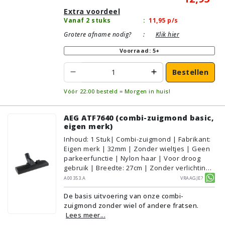
Extra voordeel
Vanaf 2 stuks
:
11,95
p/s
Grotere afname nodig?
:
Klik hier
Voorraad: 5+
Bestellen
Vóór 22:00 besteld = Morgen in huis!
AEG ATF7640 (combi-zuigmond basic,
eigen merk)
Inhoud
:
1
Stuk
| Combi-zuigmond | Fabrikant:
Eigen merk | 32mm | Zonder wieltjes | Geen
parkeerfunctie | Nylon haar | Voor droog
gebruik | Breedte: 27cm | Zonder verlichting |
Zonder kliksysteem | Zwart | Alternatief |
A00353.A
Vraagje?
Geschikt voor vloertype: Plavuizen/Tegels,
De basis uitvoering van onze combi-
Parket/Laminaat, PVC/Vinyl,
zuigmond zonder wiel of andere fratsen.
Tapijt/Vloerbedekking
Lees meer...