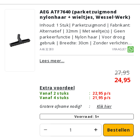
AEG ATF7640 (parketzuigmond
nylonhaar + wieltjes, Wessel·Werk)
Inhoud
:
1
Stuk
| Parketzuigmond | Fabrikant:
Alternatief | 32mm | Met wieltje(s) | Geen
parkeerfunctie | Nylon haar | Voor droog
gebruik | Breedte: 30cm | Zonder verlichting |
Zonder kliksysteem | Zwart | Wessel·Werk |
A4632300
Vraagje?
Geschikt voor vloertype: Plavuizen/Tegels,
Lees meer...
Parket/Laminaat, PVC/Vinyl
27,95
24,95
Extra voordeel
Vanaf 2 stuks
:
22,95
p/s
Vanaf 4 stuks
:
21,95
p/s
Grotere afname nodig?
:
Klik hier
Voorraad: 5+
Bestellen