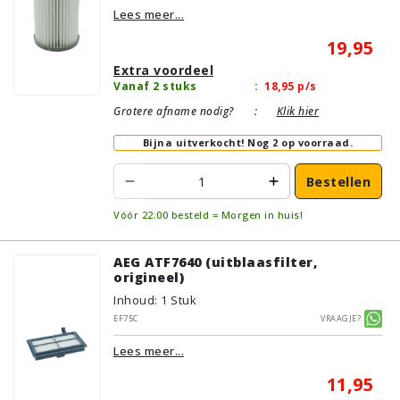
Lees meer...
19,95
Extra voordeel
Vanaf 2 stuks
:
18,95
p/s
Grotere afname nodig?
:
Klik hier
Bijna uitverkocht!
Nog 2 op voorraad.
Bestellen
Vóór 22:00 besteld = Morgen in huis!
AEG ATF7640 (uitblaasfilter,
origineel)
Inhoud
:
1
Stuk
EF75C
Vraagje?
Lees meer...
11,95