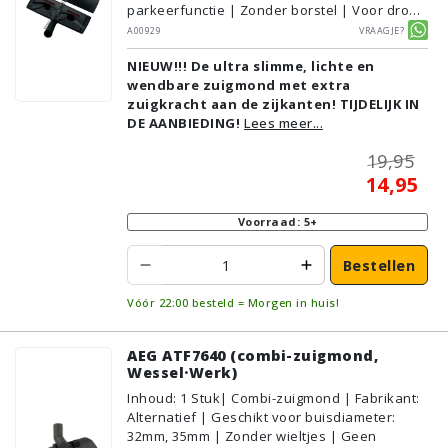
parkeerfunctie | Zonder borstel | Voor droog
gebruik | Breedte: 31cm | Zonder verlichting |
A00929
Vraagje?
Zonder kliksysteem | Zwart | Alternatief |
NIEUW!!! De ultra slimme, lichte en
Geschikt voor vloertype: Plavuizen/Tegels,
wendbare zuigmond met extra
Parket/Laminaat, PVC/Vinyl,
zuigkracht aan de zijkanten! TIJDELIJK IN
Tapijt/Vloerbedekking
DE AANBIEDING!
Lees meer...
19,95
14,95
Voorraad: 5+
Bestellen
Vóór 22:00 besteld = Morgen in huis!
AEG ATF7640 (combi-zuigmond,
Wessel·Werk)
Inhoud
:
1
Stuk
| Combi-zuigmond | Fabrikant:
Alternatief | Geschikt voor buisdiameter:
32mm, 35mm | Zonder wieltjes | Geen