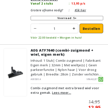
Vanaf 2 stuks
:
13,95
p/s
Grotere afname nodig?
:
Klik hier
Voorraad: 5+
Bestellen
Vóór 22:00 besteld = Morgen in huis!
AEG ATF7640 (combi-zuigmond +
wiel, eigen merk)
Inhoud
:
1
Stuk
| Combi-zuigmond | Fabrikant:
Eigen merk | 32mm | Met wieltje(s) | Geen
parkeerfunctie | Nylon haar | Voor droog
gebruik | Breedte: 28cm | Zonder verlichting |
Zonder kliksysteem | Zwart | Alternatief |
A00500.A
Vraagje?
Geschikt voor vloertype: Plavuizen/Tegels,
Combi-zuigmond met extra breed wiel voor
Parket/Laminaat, PVC/Vinyl,
extra gemak.
Lees meer...
Tapijt/Vloerbedekking
14,95
12,95