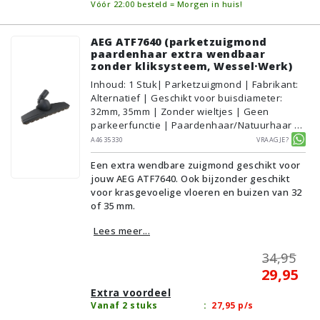
Vóór 22:00 besteld = Morgen in huis!
AEG ATF7640 (parketzuigmond
paardenhaar extra wendbaar
zonder kliksysteem, Wessel·Werk)
Inhoud
:
1
Stuk
| Parketzuigmond | Fabrikant:
Alternatief | Geschikt voor buisdiameter:
32mm, 35mm | Zonder wieltjes | Geen
parkeerfunctie | Paardenhaar/Natuurhaar |
Voor droog gebruik | Breedte: 33cm | Zonder
A4635330
Vraagje?
verlichting | Zonder kliksysteem | Zwart |
Een extra wendbare zuigmond geschikt voor
Wessel·Werk | Geschikt voor vloertype:
jouw AEG ATF7640. Ook bijzonder geschikt
Plavuizen/Tegels, Parket/Laminaat, PVC/Vinyl
voor krasgevoelige vloeren en buizen van 32
of 35 mm.
Lees meer...
34,95
29,95
Extra voordeel
Vanaf 2 stuks
:
27,95
p/s