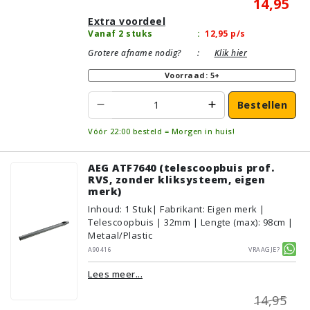
14,95
Extra voordeel
Vanaf 2 stuks
:
12,95
p/s
Grotere afname nodig?
:
Klik hier
Voorraad: 5+
Bestellen
Vóór 22:00 besteld = Morgen in huis!
AEG ATF7640 (telescoopbuis prof.
RVS, zonder kliksysteem, eigen
merk)
Inhoud
:
1
Stuk
| Fabrikant: Eigen merk |
Telescoopbuis | 32mm | Lengte (max): 98cm |
Metaal/Plastic
A90416
Vraagje?
Lees meer...
14,95