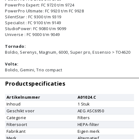
PowerPro Expert: FC 9720 t/m 9724
PowerPro Ultimate: FC 9920 t/m FC 9928
SilentStar : FC 9300 t/m 9319
Specialist : FC 9100 t/m 9149
StudioPower: FC 9080 t/m 9099
Universe : FC 9000 t/m 9049
Tornado:
Boldio, Serenys, Magnum, 6000, Super pro, Essensio > TO4620
Volta:
Bolido, Gemini, Trio compact
Productspecificaties
Artikelnummer
A01024.C
Inhoud
1
Stuk
Geschikt voor
AEG
ASC6950
Categorie
Filters
Filtersoort
HEPA-filter
Fabrikant
Eigen merk
Merk
Alternatief