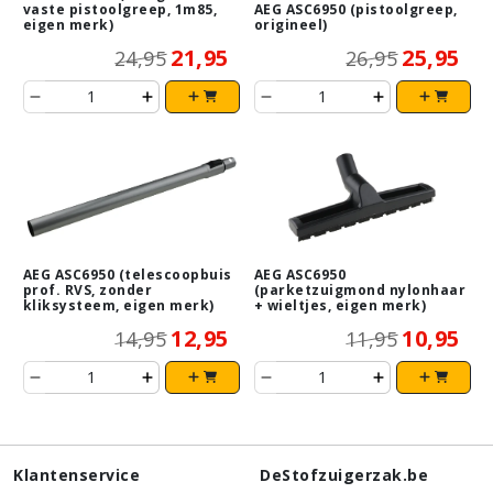
vaste pistoolgreep, 1m85,
AEG ASC6950 (pistoolgreep,
eigen merk)
origineel)
21,95
25,95
24,95
26,95
AEG ASC6950 (telescoopbuis
AEG ASC6950
prof. RVS, zonder
(parketzuigmond nylonhaar
kliksysteem, eigen merk)
+ wieltjes, eigen merk)
12,95
10,95
14,95
11,95
Klantenservice
DeStofzuigerzak.be