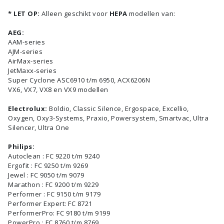
* LET OP:
Alleen geschikt voor
HEPA
modellen van:
AEG:
AAM-series
AJM-series
AirMax-series
JetMaxx-series
Super Cyclone ASC6910 t/m 6950, ACX6206N
VX6, VX7, VX8 en VX9 modellen
Electrolux:
Boldio, Classic Silence, Ergospace, Excellio,
Oxygen, Oxy3-Systems, Praxio, Powersystem, Smartvac, Ultra
Silencer, Ultra One
Philips:
Autoclean : FC 9220 t/m 9240
Ergofit : FC 9250 t/m 9269
Jewel : FC 9050 t/m 9079
Marathon : FC 9200 t/m 9229
Performer : FC 9150 t/m 9179
Performer Expert: FC 8721
PerformerPro: FC 9180 t/m 9199
PowerPro : FC 8760 t/m 8769