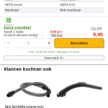
HEPA norm
HEPA H12
Wasbaar
Niet wasbaar
Vraagje?
Extra voordeel
10,95
Vanaf 2 stuks
:
8,95
p/s
9,95
Grotere afname nodig?
:
Klik hier
Bestellen
Vóór 22:00 besteld = Morgen in huis!
Voorraad: 5+
Klanten kochten ook
AEG ASC6950 (slang met