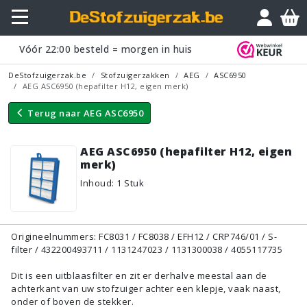
Vraagje?
Vóór
22:00
besteld = morgen in huis
DeStofzuigerzak.be
Stofzuigerzakken
AEG
ASC6950
AEG ASC6950 (hepafilter H12, eigen merk)
Terug naar
AEG ASC6950
AEG ASC6950 (hepafilter H12, eigen
merk)
Inhoud
:
1
Stuk
Origineelnummers: FC8031 / FC8038 / EFH12 / CRP746/01 / S-
filter / 432200493711 / 1131247023 / 1131300038 / 4055117735
Dit is een uitblaasfilter en zit er derhalve meestal aan de
achterkant van uw stofzuiger achter een klepje, vaak naast,
onder of boven de stekker.