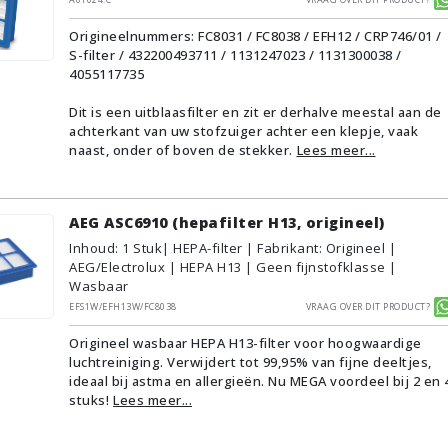
Origineelnummers: FC8031 / FC8038 / EFH12 / CRP746/01 /
S-filter / 432200493711 / 1131247023 / 1131300038 /
4055117735
Dit is een uitblaasfilter en zit er derhalve meestal aan de
achterkant van uw stofzuiger achter een klepje, vaak
naast, onder of boven de stekker.
Lees meer...
AEG ASC6910 (hepafilter H13, origineel)
Inhoud
:
1
Stuk
| HEPA-filter | Fabrikant: Origineel |
AEG/Electrolux | HEPA H13 | Geen fijnstofklasse |
Wasbaar
EFS1W/EFH13W/FC8038
Vraag over dit product?
Origineel wasbaar HEPA H13-filter voor hoogwaardige
luchtreiniging. Verwijdert tot 99,95% van fijne deeltjes,
ideaal bij astma en allergieën. Nu MEGA voordeel bij 2 en 
stuks!
Lees meer...