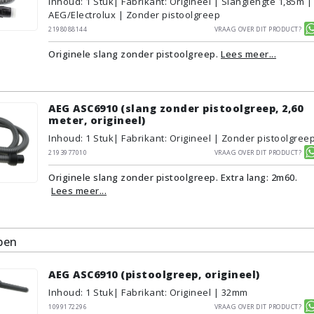
Inhoud
:
1
Stuk
| Fabrikant: Origineel | Slanglengte 1,85m |
AEG/Electrolux | Zonder pistoolgreep
2198088144
Vraag over dit product?
Originele slang zonder pistoolgreep.
Lees meer...
AEG ASC6910 (slang zonder pistoolgreep, 2,60
meter, origineel)
Inhoud
:
1
Stuk
| Fabrikant: Origineel | Zonder pistoolgree
2193977010
Vraag over dit product?
Originele slang zonder pistoolgreep. Extra lang: 2m60.
Lees meer...
pen
AEG ASC6910 (pistoolgreep, origineel)
Inhoud
:
1
Stuk
| Fabrikant: Origineel | 32mm
1099172296
Vraag over dit product?