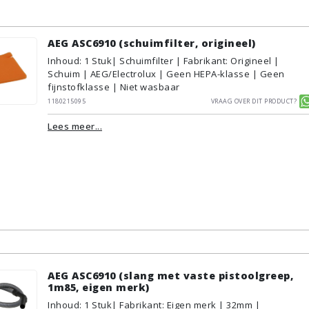
AEG ASC6910 (schuimfilter, origineel)
Inhoud
:
1
Stuk
| Schuimfilter | Fabrikant: Origineel |
Schuim | AEG/Electrolux | Geen HEPA-klasse | Geen
fijnstofklasse | Niet wasbaar
1180215095
Vraag over dit product?
Lees meer...
AEG ASC6910 (slang met vaste pistoolgreep,
1m85, eigen merk)
Inhoud
:
1
Stuk
| Fabrikant: Eigen merk | 32mm |