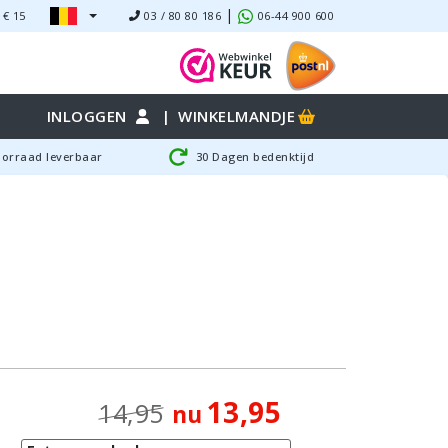
|
 €
15
03 / 80 80 186
06-44 900 600
INLOGGEN
|
WINKELMANDJE
oorraad leverbaar
30 Dagen bedenktijd
13,95
14,95
nu