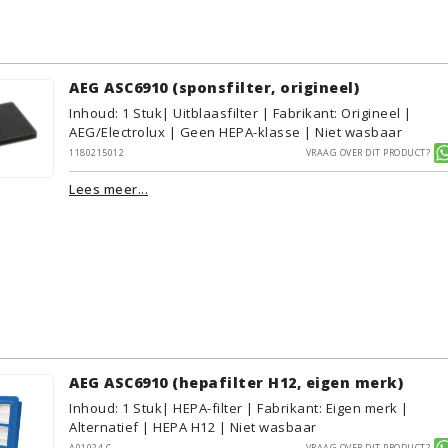
AEG ASC6910 (sponsfilter, origineel)
Inhoud
:
1
Stuk
| Uitblaasfilter | Fabrikant: Origineel |
AEG/Electrolux | Geen HEPA-klasse | Niet wasbaar
1180215012
Vraag over dit product?
Lees meer...
AEG ASC6910 (hepafilter H12, eigen merk)
Inhoud
:
1
Stuk
| HEPA-filter | Fabrikant: Eigen merk |
Alternatief | HEPA H12 | Niet wasbaar
A01024.C
Vraag over dit product?