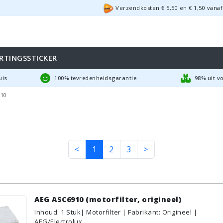
Verzendkosten €
5,50
en
€
1,50
vanaf
RTINGSSTICKER
uis
100% tevredenheidsgarantie
98% uit v
10
<
1
2
3
>
AEG ASC6910 (motorfilter, origineel)
Inhoud
:
1
Stuk
| Motorfilter | Fabrikant: Origineel |
AEG/Electrolux