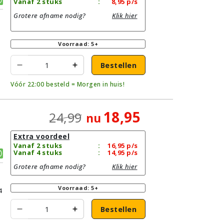
Vanaf 2 stuks
:
8,95
p/s
Grotere afname nodig?
Klik hier
Voorraad: 5+
Bestellen
Vóór 22:00 besteld = Morgen in huis!
18,95
24,99
nu
Extra voordeel
Vanaf 2 stuks
:
16,95
p/s
Vanaf 4 stuks
:
14,95
p/s
Grotere afname nodig?
Klik hier
Voorraad: 5+
4
Bestellen