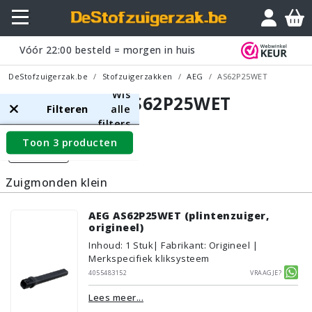
Vóór
22:00
besteld = morgen in huis
DeStofzuigerzak.be
Stofzuigerzakken
AEG
AS62P25WET
Wis
AEG AS62P25WET
Filteren
alle
filters
Toon 3 producten
Filters
Zuigmonden klein
AEG AS62P25WET (plintenzuiger,
origineel)
Inhoud
:
1
Stuk
| Fabrikant: Origineel |
Merkspecifiek kliksysteem
4055483152
Vraagje?
Lees meer...