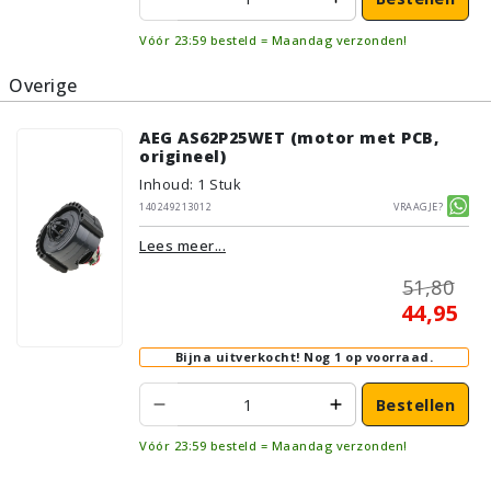
Vóór 23:59 besteld = Maandag verzonden!
Overige
AEG AS62P25WET (motor met PCB,
origineel)
Inhoud
:
1
Stuk
140249213012
Vraagje?
Lees meer...
51,80
44,95
Bijna uitverkocht!
Nog 1 op voorraad.
Bestellen
Vóór 23:59 besteld = Maandag verzonden!