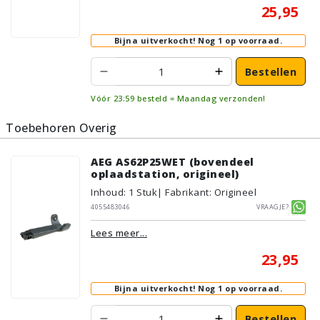
25,95
Bijna uitverkocht!
Nog 1 op voorraad.
Bestellen
Vóór 23:59 besteld = Maandag verzonden!
Toebehoren Overig
AEG AS62P25WET (bovendeel
oplaadstation, origineel)
Inhoud
:
1
Stuk
| Fabrikant: Origineel
4055483046
Vraagje?
Lees meer...
23,95
Bijna uitverkocht!
Nog 1 op voorraad.
Bestellen