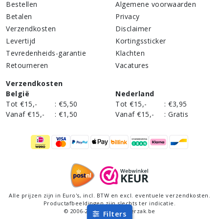
Bestellen
Algemene voorwaarden
Betalen
Privacy
Verzendkosten
Disclaimer
Levertijd
Kortingssticker
Tevredenheids-garantie
Klachten
Retourneren
Vacatures
Verzendkosten
België
Nederland
Tot €15,-
:
€5,50
Tot €15,-
:
€3,95
Vanaf €15,-
:
€1,50
Vanaf €15,-
:
Gratis
Alle prijzen zijn in Euro's,
incl
. BTW en excl. eventuele verzendkosten.
Productafbeeldingen zijn slechts ter indicatie.
©
2006
-
2026
DeStofzuigerzak.be
Filters