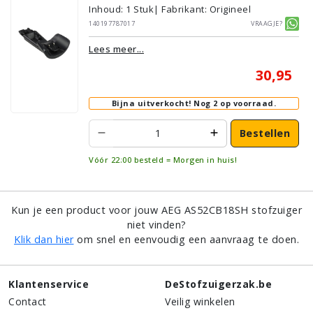
Inhoud
:
1
Stuk
| Fabrikant: Origineel
140197787017
Vraagje?
Lees meer...
30,95
Bijna uitverkocht!
Nog 2 op voorraad.
Bestellen
Vóór 22:00 besteld = Morgen in huis!
Kun je een product voor jouw AEG AS52CB18SH stofzuiger
niet vinden?
Klik dan hier
om snel en eenvoudig een aanvraag te doen.
Klantenservice
DeStofzuigerzak.be
Contact
Veilig winkelen