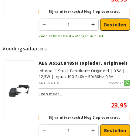
Bijna uitverkocht!
Nog 1 op voorraad.
Bestellen
Vóór 22:00 besteld = Morgen in huis!
Voedingsadapters
AEG AS52CB18SH (oplader, origineel)
Inhoud
:
1
Stuk
| Fabrikant: Origineel | 0,5A |
12,5W | Input: 100-240V~ 50/60Hz 0,5A
140117630115
Vraagje?
Lees meer...
23,95
Bijna uitverkocht!
Nog 2 op voorraad.
Bestellen