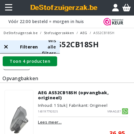
Vóór
22:00
besteld = morgen in huis
DeStofzuigerzak.be
Stofzuigerzakken
AEG
AS52CB18SH
Wis
AEG AS52CB18SH
Filteren
alle
filters
Toon 4 producten
Filters
Opvangbakken
AEG AS52CB18SH (opvangbak,
origineel)
Inhoud
:
1
Stuk
| Fabrikant: Origineel
140197792025
Vraagje?
Lees meer...
36,95