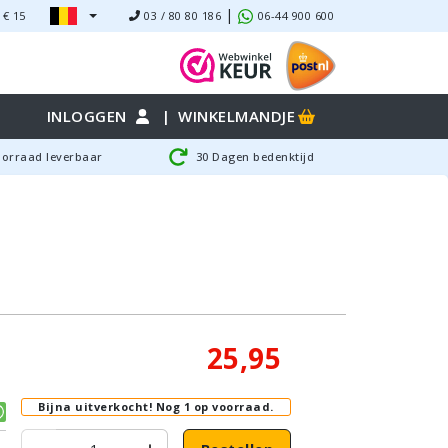
|
 €
15
03 / 80 80 186
06-44 900 600
INLOGGEN
|
WINKELMANDJE
oorraad leverbaar
30 Dagen bedenktijd
25,95
Bijna uitverkocht!
Nog 1 op voorraad.