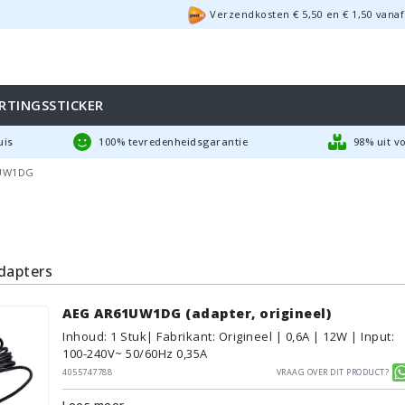
Verzendkosten €
5,50
en
€
1,50
vanaf
RTINGSSTICKER
uis
100% tevredenheidsgarantie
98% uit v
UW1DG
dapters
AEG AR61UW1DG (adapter, origineel)
Inhoud
:
1
Stuk
| Fabrikant: Origineel | 0,6A | 12W | Input:
100-240V~ 50/60Hz 0,35A
4055747788
Vraag over dit product?
Lees meer...