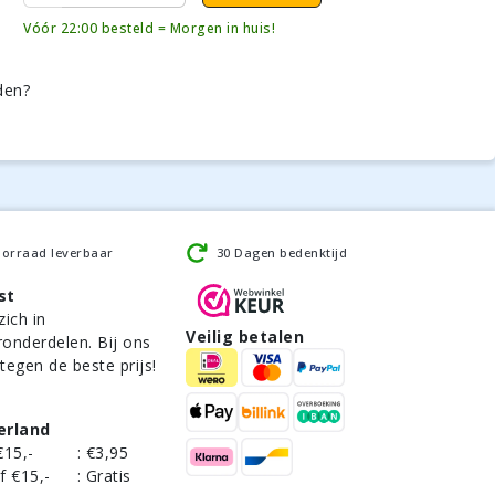
Vóór 22:00 besteld = Morgen in huis!
den?
oorraad leverbaar
30 Dagen bedenktijd
st
zich in
Veilig betalen
ronderdelen. Bij ons
 tegen de beste prijs!
erland
€15,-
:
€3,95
f €15,-
:
Gratis