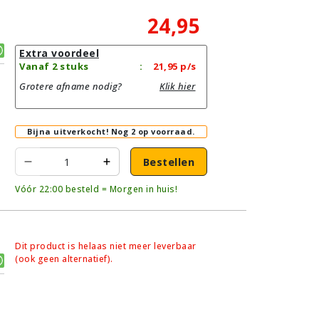
24,95
Extra voordeel
Vanaf 2 stuks
:
21,95
p/s
Grotere afname nodig?
Klik hier
Bijna uitverkocht!
Nog 2 op voorraad.
Bestellen
Vóór 22:00 besteld = Morgen in huis!
Dit product is helaas niet meer leverbaar
(ook geen alternatief).