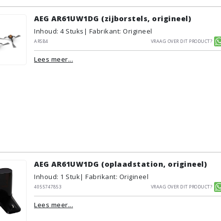
AEG AR61UW1DG (zijborstels, origineel)
Inhoud
:
4
Stuks
| Fabrikant: Origineel
ARSB4
Vraag over dit product?
Lees meer...
AEG AR61UW1DG (oplaadstation, origineel)
Inhoud
:
1
Stuk
| Fabrikant: Origineel
4055747853
Vraag over dit product?
Lees meer...