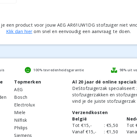
 je een product voor jouw AEG AR61UW1DG stofzuiger niet vin
Klik dan hier
om snel en eenvoudig een aanvraag te doen.
uis
100% tevredenheidsgarantie
98% uit v
be
Topmerken
Al 20 jaar dé online speciali
DeStofzuigerzak
specialiseert 
AEG
stofzuigerzakken en stofzuige
den
Bosch
vind je de juiste stofzuigerzak
Electrolux
Miele
Verzendkosten
België
Ned
Nilfisk
Tot €15,-
:
€5,50
Tot 
Philips
Vanaf €15,-
:
€1,50
Vana
Siemens