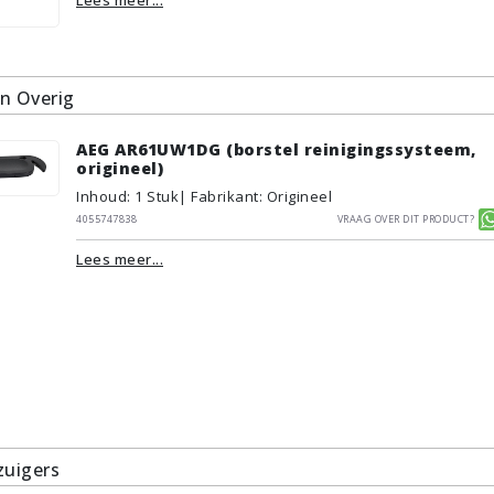
n Overig
AEG AR61UW1DG (borstel reinigingssysteem,
origineel)
Inhoud
:
1
Stuk
| Fabrikant: Origineel
4055747838
Vraag over dit product?
Lees meer...
zuigers