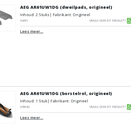
AEG AR61UW1DG (dweilpads, origineel)
Inhoud
:
2
Stuks
| Fabrikant: Origineel
AMR1
Vraag over dit product?
Lees meer...
AEG AR61UW1DG (borstelrol, origineel)
Inhoud
:
1
Stuk
| Fabrikant: Origineel
ARMB2
Vraag over dit product?
Lees meer...