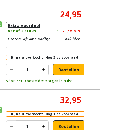
24,95
Extra voordeel
Vanaf 2 stuks
:
21,95
p/s
Grotere afname nodig?
Klik hier
Bijna uitverkocht!
Nog 3 op voorraad.
Bestellen
Vóór 22:00 besteld = Morgen in huis!
32,95
Bijna uitverkocht!
Nog 1 op voorraad.
Bestellen