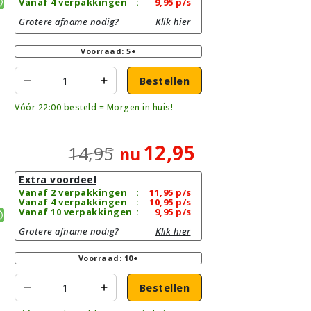
Vanaf 4 verpakkingen
:
9,95
p/s
Grotere afname nodig?
Klik hier
Voorraad: 5+
Bestellen
Vóór 22:00 besteld = Morgen in huis!
12,95
14,95
nu
Extra voordeel
Vanaf 2 verpakkingen
:
11,95
p/s
Vanaf 4 verpakkingen
:
10,95
p/s
Vanaf 10 verpakkingen
:
9,95
p/s
Grotere afname nodig?
Klik hier
Voorraad: 10+
Bestellen