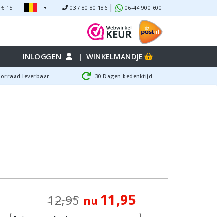
|
 €
15
03 / 80 80 186
06-44 900 600
INLOGGEN
|
WINKELMANDJE
oorraad leverbaar
30 Dagen bedenktijd
11,95
12,95
nu