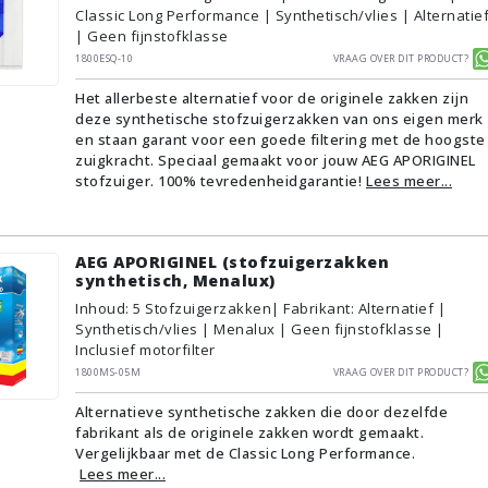
Classic Long Performance | Synthetisch/vlies | Alternatie
| Geen fijnstofklasse
1800ESQ-10
Vraag over dit product?
Het allerbeste alternatief voor de originele zakken zijn
deze synthetische stofzuigerzakken van ons eigen merk
en staan garant voor een goede filtering met de hoogste
zuigkracht. Speciaal gemaakt voor jouw AEG APORIGINEL
stofzuiger. 100% tevredenheidgarantie!
Lees meer...
AEG APORIGINEL (stofzuigerzakken
synthetisch, Menalux)
Inhoud
:
5
Stofzuigerzakken
| Fabrikant: Alternatief |
Synthetisch/vlies | Menalux | Geen fijnstofklasse |
Inclusief motorfilter
1800MS-05M
Vraag over dit product?
Alternatieve synthetische zakken die door dezelfde
fabrikant als de originele zakken wordt gemaakt.
Vergelijkbaar met de Classic Long Performance.
Lees meer...