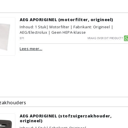
AEG APORIGINEL (motorfilter, origineel)
Inhoud
:
1
Stuk
| Motorfilter | Fabrikant: Origineel |
AEG/Electrolux | Geen HEPA-klasse
EF1
Vraag over dit product?
Lees meer...
rzakhouders
AEG APORIGINEL (stofzuigerzakhouder,
origineel)