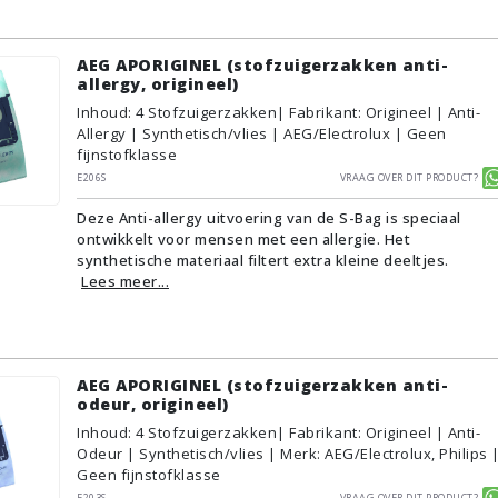
AEG APORIGINEL (stofzuigerzakken anti-
allergy, origineel)
Inhoud
:
4
Stofzuigerzakken
| Fabrikant: Origineel | Anti-
Allergy | Synthetisch/vlies | AEG/Electrolux | Geen
fijnstofklasse
E206S
Vraag over dit product?
Deze Anti-allergy uitvoering van de S-Bag is speciaal
ontwikkelt voor mensen met een allergie. Het
synthetische materiaal filtert extra kleine deeltjes.
Lees meer...
AEG APORIGINEL (stofzuigerzakken anti-
odeur, origineel)
Inhoud
:
4
Stofzuigerzakken
| Fabrikant: Origineel | Anti-
Odeur | Synthetisch/vlies | Merk: AEG/Electrolux, Philips 
Geen fijnstofklasse
E203S
Vraag over dit product?