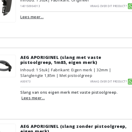
Inhoud
:
1
Stuk
| Fabrikant: Origineel
140150904013
Vraag over dit product?
Lees meer...
AEG APORIGINEL (slang met vaste
pistoolgreep, 1m85, eigen merk)
Inhoud
:
1
Stuk
| Fabrikant: Eigen merk | 32mm |
Slanglengte 1,85m | Met pistoolgreep
A00973
Vraag over dit product?
Slang van ons eigen merk met vaste pistoolgreep.
Lees meer...
AEG APORIGINEL (slang zonder pistoolgreep,
eigen merk)