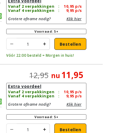
Extra voordeel
f
Vanaf 2 verpakkingen
:
10,95
p/s
Vanaf 4 verpakkingen
:
9,95
p/s
Grotere afname nodig?
Klik hier
Voorraad: 5+
Bestellen
Vóór 22:00 besteld = Morgen in huis!
11,95
12,95
nu
Extra voordeel
Vanaf 2 verpakkingen
:
10,95
p/s
Vanaf 4 verpakkingen
:
9,95
p/s
Grotere afname nodig?
Klik hier
Voorraad: 5+
Bestellen