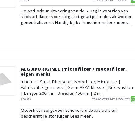
De Anti-odeur uitvoering van de S-Bag is voorzien van
koolstof dat er voor zorgt dat geurtjes in de zak worden
geneutraliseerd. Handig bij bv. huisdieren.
Lees meer...
AEG APORIGINEL (microfilter / motorfilter,
eigen merk)
Inhoud
:
1
Stuk
| Filtersoort: Motorfilter, Microfilter |
Fabrikant: Eigen merk | Geen HEPA-klasse | Niet wasbaar
| Lengte: 200mm | Breedte: 150mm | 2mm
A00370
Vraag over dit product?
Motorfilter zorgt voor schonere uitblaaslucht en
beschermt je stofzuiger
Lees meer...