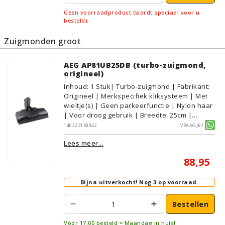
Geen voorraadproduct (wordt speciaal voor u
besteld).
Zuigmonden groot
AEG AP81UB25DB (turbo-zuigmond,
origineel)
Inhoud
:
1
Stuk
| Turbo-zuigmond | Fabrikant:
Origineel | Merkspecifiek kliksysteem | Met
wieltje(s) | Geen parkeerfunctie | Nylon haar
| Voor droog gebruik | Breedte: 25cm |
Zonder verlichting | Met kliksysteem | Zwart
140223130042
Vraagje?
| AEG/Electrolux | Geschikt voor vloertype:
Lees meer...
Plavuizen/Tegels, Parket/Laminaat,
PVC/Vinyl, Tapijt/Vloerbedekking
88,95
Bijna uitverkocht!
Nog 3 op voorraad.
Bestellen
Vóór 17:00 besteld = Maandag in huis!