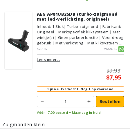
AEG AP81UB25DB (turbo-zuigmond
met led-verlichting, origineel)
Inhoud
:
1
Stuk
| Turbo-zuigmond | Fabrikant:
Origineel | Merkspecifiek kliksysteem | Met
wieltje(s) | Geen parkeerfunctie | Voor droog
gebruik | Met verlichting | Met kliksysteem |
Zwart | AEG/Electrolux | Geschikt voor
AZE156
Vraagje?
vloertype: Plavuizen/Tegels,
Lees meer...
Parket/Laminaat, PVC/Vinyl
99,95
87,95
Bijna uitverkocht!
Nog 1 op voorraad.
Bestellen
Vóór 17:00 besteld = Maandag in huis!
Zuigmonden klein