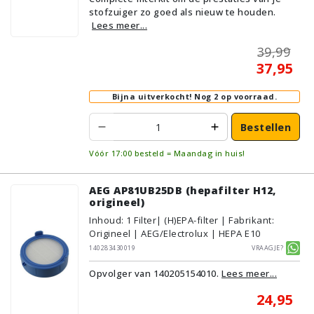
stofzuiger zo goed als nieuw te houden.
Lees meer...
39,99
37,95
Bijna uitverkocht!
Nog 2 op voorraad.
Bestellen
Vóór 17:00 besteld = Maandag in huis!
AEG AP81UB25DB (hepafilter H12,
origineel)
Inhoud
:
1
Filter
| (H)EPA-filter | Fabrikant:
Origineel | AEG/Electrolux | HEPA E10
140283430019
Vraagje?
Opvolger van 140205154010.
Lees meer...
24,95