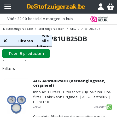
Vóór
22:00
besteld = morgen in huis
DeStofzuigerzak.be
Stofzuigerzakken
AEG
AP81UB25DB
Wis
AEG AP81UB25DB
Filteren
alle
filters
Toon 9 producten
Filters
Filters
AEG AP81UB25DB (vervangingsset,
origineel)
Inhoud
:
3
Filters
| Filtersoort: (H)EPA-filter, Pre-
filter | Fabrikant: Origineel | AEG/Electrolux |
HEPA E10
ASKW4
Vraagje?
Complete filterkit om de prestaties van je