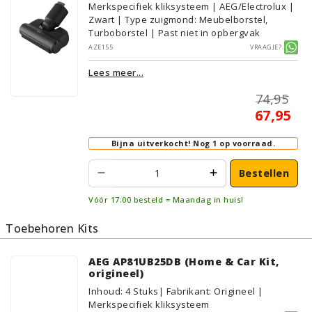
Merkspecifiek kliksysteem | AEG/Electrolux |
Zwart | Type zuigmond: Meubelborstel,
Turboborstel | Past niet in opbergvak
AZE155
Vraagje?
Lees meer...
74,95
67,95
Bijna uitverkocht!
Nog 1 op voorraad.
Bestellen
Vóór 17:00 besteld = Maandag in huis!
Toebehoren Kits
AEG AP81UB25DB (Home & Car Kit,
origineel)
Inhoud
:
4
Stuks
| Fabrikant: Origineel |
Merkspecifiek kliksysteem