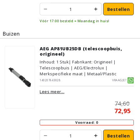
Bestellen
Vóór 17:00 besteld = Maandag in huis!
Buizen
AEG AP81UB25DB (telescoopbuis,
origineel)
Inhoud
:
1
Stuk
| Fabrikant: Origineel |
Telescoopbuis | AEG/Electrolux |
Merkspecifieke maat | Metaal/Plastic
140207643028
Vraagje?
Lees meer...
74,60
72,95
Voorraad: 0
Bestellen