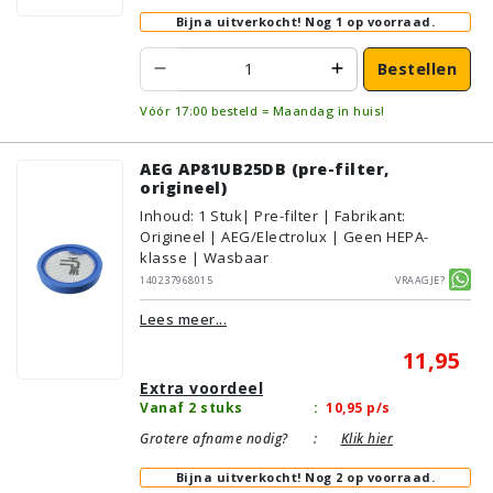
Bijna uitverkocht!
Nog 1 op voorraad.
Bestellen
Vóór 17:00 besteld = Maandag in huis!
AEG AP81UB25DB (pre-filter,
origineel)
Inhoud
:
1
Stuk
| Pre-filter | Fabrikant:
Origineel | AEG/Electrolux | Geen HEPA-
klasse | Wasbaar
140237968015
Vraagje?
Lees meer...
11,95
Extra voordeel
Vanaf 2 stuks
:
10,95
p/s
Grotere afname nodig?
:
Klik hier
Bijna uitverkocht!
Nog 2 op voorraad.