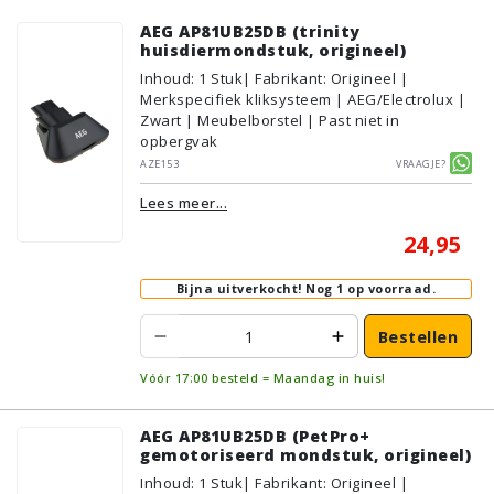
AEG AP81UB25DB (trinity
huisdiermondstuk, origineel)
Inhoud
:
1
Stuk
| Fabrikant: Origineel |
Merkspecifiek kliksysteem | AEG/Electrolux |
Zwart | Meubelborstel | Past niet in
opbergvak
AZE153
Vraagje?
Lees meer...
24,95
Bijna uitverkocht!
Nog 1 op voorraad.
Bestellen
Vóór 17:00 besteld = Maandag in huis!
AEG AP81UB25DB (PetPro+
gemotoriseerd mondstuk, origineel)
Inhoud
:
1
Stuk
| Fabrikant: Origineel |