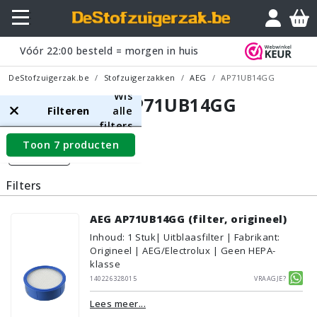
Vóór
22:00
besteld = morgen in huis
DeStofzuigerzak.be
Stofzuigerzakken
AEG
AP71UB14GG
Wis
AEG AP71UB14GG
Filteren
alle
filters
Toon 7 producten
Filters
Filters
AEG AP71UB14GG (filter, origineel)
Inhoud
:
1
Stuk
| Uitblaasfilter | Fabrikant:
Origineel | AEG/Electrolux | Geen HEPA-
klasse
140226328015
Vraagje?
Lees meer...