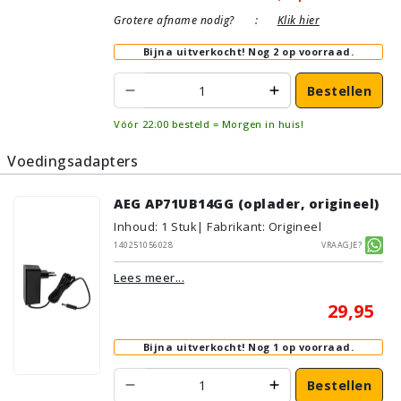
Grotere afname nodig?
:
Klik hier
Bijna uitverkocht!
Nog 2 op voorraad.
Bestellen
Vóór 22:00 besteld = Morgen in huis!
Voedingsadapters
AEG AP71UB14GG (oplader, origineel)
Inhoud
:
1
Stuk
| Fabrikant: Origineel
140251056028
Vraagje?
Lees meer...
29,95
Bijna uitverkocht!
Nog 1 op voorraad.
Bestellen