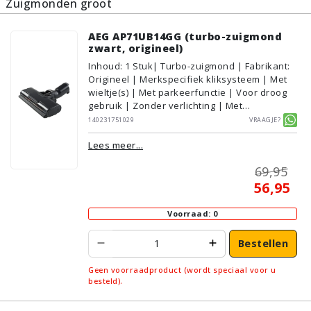
Zuigmonden groot
AEG AP71UB14GG (turbo-zuigmond
zwart, origineel)
Inhoud
:
1
Stuk
| Turbo-zuigmond | Fabrikant:
Origineel | Merkspecifiek kliksysteem | Met
wieltje(s) | Met parkeerfunctie | Voor droog
gebruik | Zonder verlichting | Met
kliksysteem | Zwart | AEG/Electrolux |
140231751029
Vraagje?
Geschikt voor vloertype: Plavuizen/Tegels,
Lees meer...
Parket/Laminaat, PVC/Vinyl,
Tapijt/Vloerbedekking
69,95
56,95
Voorraad: 0
Bestellen
Geen voorraadproduct (wordt speciaal voor u
besteld).