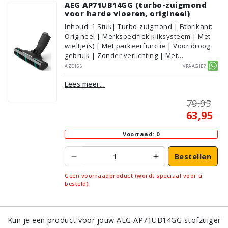
AEG AP71UB14GG (turbo-zuigmond
voor harde vloeren, origineel)
Inhoud
:
1
Stuk
| Turbo-zuigmond | Fabrikant:
Origineel | Merkspecifiek kliksysteem | Met
wieltje(s) | Met parkeerfunctie | Voor droog
gebruik | Zonder verlichting | Met
kliksysteem | Zwart | AEG/Electrolux |
AZE166
Vraagje?
Geschikt voor vloertype: Plavuizen/Tegels,
Lees meer...
Parket/Laminaat, PVC/Vinyl,
Tapijt/Vloerbedekking
79,95
63,95
Voorraad: 0
Bestellen
Geen voorraadproduct (wordt speciaal voor u
besteld).
Kun je een product voor jouw AEG AP71UB14GG stofzuiger