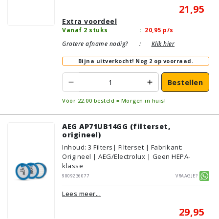
21,95
Extra voordeel
Vanaf 2 stuks
:
20,95
p/s
Grotere afname nodig?
:
Klik hier
Bijna uitverkocht!
Nog 2 op voorraad.
Bestellen
Vóór 22:00 besteld = Morgen in huis!
AEG AP71UB14GG (filterset,
origineel)
Inhoud
:
3
Filters
| Filterset | Fabrikant:
Origineel | AEG/Electrolux | Geen HEPA-
klasse
9009236077
Vraagje?
Lees meer...
29,95