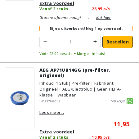
Extra voordeel
Vanaf 2 stuks
:
26,95
p/s
Grotere afname nodig?
:
Klik hier
Bijna uitverkocht!
Nog 1 op voorraad.
Bestellen
Vóór 22:00 besteld = Morgen in huis!
AEG AP71UB14GG (pre-filter,
origineel)
Inhoud
:
1
Stuk
| Pre-filter | Fabrikant:
Origineel | AEG/Electrolux | Geen HEPA-
klasse | Wasbaar
140237968015
Vraagje?
Lees meer...
11,95
Extra voordeel
Vanaf 2 stuks
:
10,95
p/s