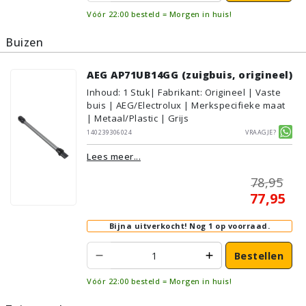
Vóór 22:00 besteld = Morgen in huis!
Buizen
AEG AP71UB14GG (zuigbuis, origineel)
Inhoud
:
1
Stuk
| Fabrikant: Origineel | Vaste
buis | AEG/Electrolux | Merkspecifieke maat
| Metaal/Plastic | Grijs
140239306024
Vraagje?
Lees meer...
78,95
77,95
Bijna uitverkocht!
Nog 1 op voorraad.
Bestellen
Vóór 22:00 besteld = Morgen in huis!