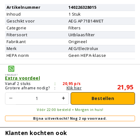
Artikelnummer
140226328015
Inhoud
1
Stuk
Geschikt voor
AEG
AP71B14WET
Categorie
Filters
Filtersoort
Uitblaasfilter
Fabrikant
Origineel
Merk
AEG/Electrolux
HEPA norm
Geen HEPA-klasse
Vraagje?
Extra voordeel
Vanaf 2 stuks
:
20,95
p/s
21,95
Grotere afname nodig?
:
Klik hier
Bestellen
Vóór 22:00 besteld = Morgen in huis!
Bijna uitverkocht!
Nog 2 op voorraad.
Klanten kochten ook