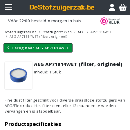
Vraagje?
Vóór
22:00
besteld = morgen in huis
DeStofzuigerzak.be
Stofzuigerzakken
AEG
AP71B14WET
AEG AP71B14WET (filter, origineel)
Terug naar
AEG AP71B14WET
AEG AP71B14WET (filter, origineel)
Inhoud
:
1
Stuk
Fine dust filter geschikt voor diverse draadloze stofzuigers van
AEG/Electrolux. Het filter dient elke 12 maanden te worden
vervangen en is afspoelbaar.
Productspecificaties