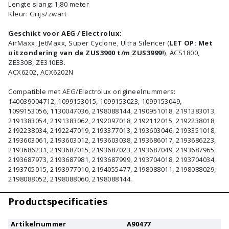
Lengte slang: 1,80 meter
Kleur: Grijs/zwart
Geschikt voor AEG / Electrolux:
AirMaxx, JetMaxx, Super Cyclone, Ultra Silencer (
LET OP: Met
uitzondering van de ZUS3900 t/m ZUS3999!
), ACS1800,
ZE330B, ZE310EB.
ACX6202, ACX6202N
Compatible met AEG/Electrolux origineelnummers:
140039004712, 1099153015, 1099153023, 1099153049,
1099153056, 1130047036, 2198088144, 2190951018, 2191383013,
2191383054, 2191383062, 2192097018, 2192112015, 2192238018,
2192238034, 2192247019, 2193377013, 2193603046, 2193351018,
2193603061, 2193603012, 2193603038, 2193686017, 2193686223,
2193686231, 2193687015, 2193687023, 2193687049, 2193687965,
2193687973, 2193687981, 2193687999, 2193704018, 2193704034,
2193705015, 2193977010, 2194055477, 2198088011, 2198088029,
2198088052, 2198088060, 2198088144.
Productspecificaties
Artikelnummer
A90477