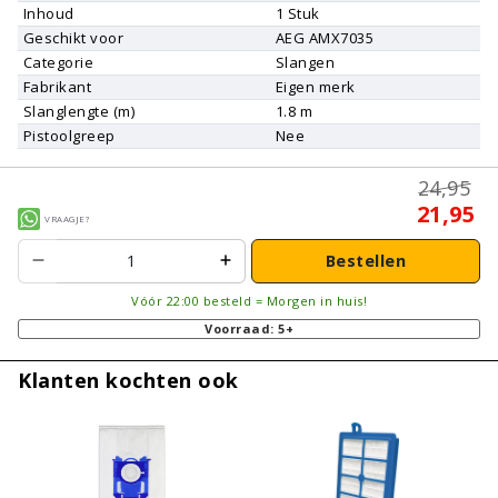
Inhoud
1
Stuk
Geschikt voor
AEG
AMX7035
Categorie
Slangen
Fabrikant
Eigen merk
Slanglengte (m)
1.8 m
Pistoolgreep
Nee
24,95
21,95
Vraagje?
Bestellen
Vóór 22:00 besteld = Morgen in huis!
Voorraad: 5+
Klanten kochten ook