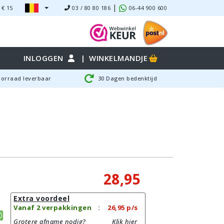
|
 €
15
03 / 80 80 186
06-44 900 600
INLOGGEN
|
WINKELMANDJE
oorraad leverbaar
30 Dagen bedenktijd
28,95
Extra voordeel
Vanaf 2 verpakkingen
:
26,95
p/s
Grotere afname nodig?
Klik hier