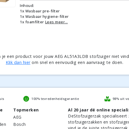
Inhoud:
1x Wasbaar pre-filter
1x Wasbaar hygiene-filter
1x foamfilter
Lees meer...
 je een product voor jouw AEG AL51A3LDB stofzuiger niet vin
Klik dan hier
om snel en eenvoudig een aanvraag te doen.
uis
100% tevredenheidsgarantie
98% uit v
be
Topmerken
Al 20 jaar dé online speciali
DeStofzuigerzak
specialiseert 
AEG
stofzuigerzakken en stofzuige
den
Bosch
vind je de juiste stofzuigerzak