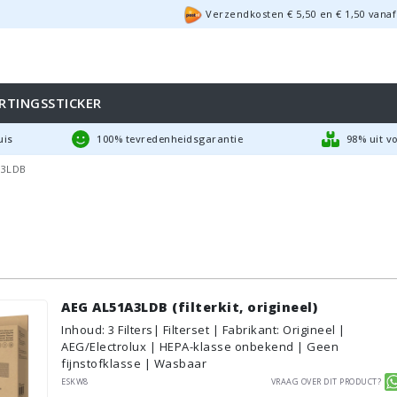
Verzendkosten €
5,50
en
€
1,50
vanaf
RTINGSSTICKER
uis
100% tevredenheidsgarantie
98% uit v
A3LDB
AEG AL51A3LDB (filterkit, origineel)
Inhoud
:
3
Filters
| Filterset | Fabrikant: Origineel |
AEG/Electrolux | HEPA-klasse onbekend | Geen
fijnstofklasse | Wasbaar
ESKW8
Vraag over dit product?