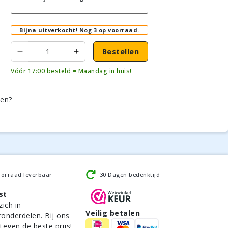
Bijna uitverkocht!
Nog 3 op voorraad.
Bestellen
Vóór 17:00 besteld = Maandag in huis!
den?
oorraad leverbaar
30 Dagen bedenktijd
st
zich in
Veilig betalen
ronderdelen. Bij ons
 tegen de beste prijs!