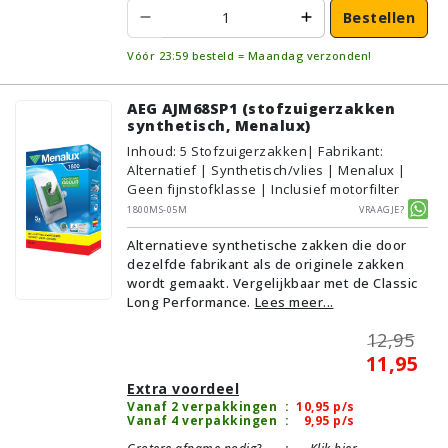
Bestellen
Vóór 23:59 besteld = Maandag verzonden!
AEG AJM68SP1 (stofzuigerzakken
synthetisch, Menalux)
Inhoud
:
5
Stofzuigerzakken
| Fabrikant:
Alternatief | Synthetisch/vlies | Menalux |
Geen fijnstofklasse | Inclusief motorfilter
1800MS-05M
Vraagje?
Alternatieve synthetische zakken die door
dezelfde fabrikant als de originele zakken
wordt gemaakt. Vergelijkbaar met de Classic
Long Performance.
Lees meer...
12,95
11,95
Extra voordeel
Vanaf 2 verpakkingen
:
10,95
p/s
Vanaf 4 verpakkingen
:
9,95
p/s