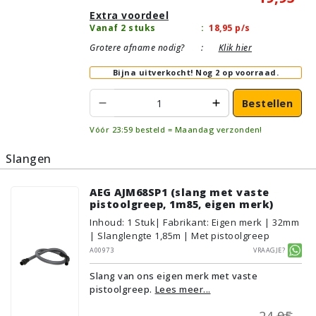
Extra voordeel
Vanaf 2 stuks
:
18,95
p/s
Grotere afname nodig?
:
Klik hier
Bijna uitverkocht!
Nog 2 op voorraad.
Bestellen
Vóór 23:59 besteld = Maandag verzonden!
Slangen
AEG AJM68SP1 (slang met vaste
pistoolgreep, 1m85, eigen merk)
Inhoud
:
1
Stuk
| Fabrikant: Eigen merk | 32mm
| Slanglengte 1,85m | Met pistoolgreep
A00973
Vraagje?
Slang van ons eigen merk met vaste
pistoolgreep.
Lees meer...
24,95