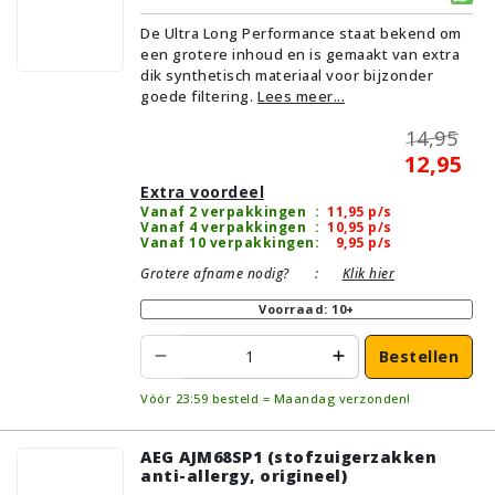
De Ultra Long Performance staat bekend om
een grotere inhoud en is gemaakt van extra
dik synthetisch materiaal voor bijzonder
goede filtering.
Lees meer...
14,95
12,95
Extra voordeel
Vanaf 2 verpakkingen
:
11,95
p/s
Vanaf 4 verpakkingen
:
10,95
p/s
Vanaf 10 verpakkingen
:
9,95
p/s
Grotere afname nodig?
:
Klik hier
Voorraad: 10+
Bestellen
Vóór 23:59 besteld = Maandag verzonden!
AEG AJM68SP1 (stofzuigerzakken
anti-allergy, origineel)