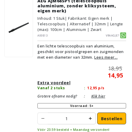
AEG AJM68SP1 (telescoopbuis
aluminium, zonder kliksysteem,
eigen merk)
Inhoud
:
1
Stuk
| Fabrikant: Eigen merk |
Telescoopbuis | Alternatief | 32mm | Lengte
(max): 100cm | Aluminium | Zwart
A00813
Vraagje?
Een lichte telescoopbuis van aluminium,
geschikt voor pistoolgrepen en zuigmonden
met een diameter van 32mm.
Lees meer...
18,95
14,95
Extra voordeel
Vanaf 2 stuks
:
12,95
p/s
Grotere afname nodig?
:
Klik hier
Voorraad: 5+
Bestellen
Vóór 23:59 besteld = Maandag verzonden!