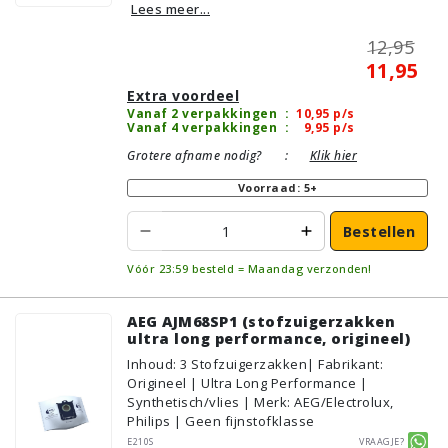
Lees meer...
12,95
11,95
Extra voordeel
Vanaf 2 verpakkingen
:
10,95
p/s
Vanaf 4 verpakkingen
:
9,95
p/s
Grotere afname nodig?
:
Klik hier
Voorraad: 5+
Bestellen
Vóór 23:59 besteld = Maandag verzonden!
AEG AJM68SP1 (stofzuigerzakken
ultra long performance, origineel)
Inhoud
:
3
Stofzuigerzakken
| Fabrikant:
Origineel | Ultra Long Performance |
Synthetisch/vlies | Merk: AEG/Electrolux,
Philips | Geen fijnstofklasse
E210S
Vraagje?