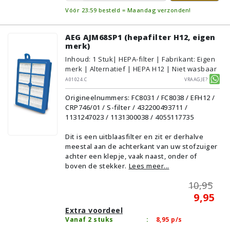
Vóór 23:59 besteld = Maandag verzonden!
AEG AJM68SP1 (hepafilter H12, eigen
merk)
Inhoud
:
1
Stuk
| HEPA-filter | Fabrikant: Eigen
merk | Alternatief | HEPA H12 | Niet wasbaar
A01024.C
Vraagje?
Origineelnummers: FC8031 / FC8038 / EFH12 /
CRP746/01 / S-filter / 432200493711 /
1131247023 / 1131300038 / 4055117735
Dit is een uitblaasfilter en zit er derhalve
meestal aan de achterkant van uw stofzuiger
achter een klepje, vaak naast, onder of
boven de stekker.
Lees meer...
10,95
9,95
Extra voordeel
Vanaf 2 stuks
:
8,95
p/s