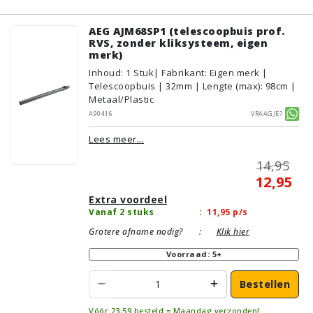
AEG AJM68SP1 (telescoopbuis prof.
RVS, zonder kliksysteem, eigen
merk)
Inhoud
:
1
Stuk
| Fabrikant: Eigen merk |
Telescoopbuis | 32mm | Lengte (max): 98cm |
Metaal/Plastic
A90416
Vraagje?
Lees meer...
14,95
12,95
Extra voordeel
Vanaf 2 stuks
:
11,95
p/s
Grotere afname nodig?
:
Klik hier
Voorraad: 5+
Bestellen
Vóór 23:59 besteld = Maandag verzonden!