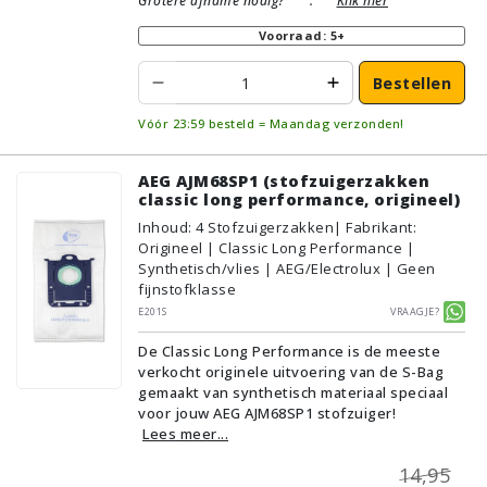
Grotere afname nodig?
:
Klik hier
Voorraad: 5+
Bestellen
Vóór 23:59 besteld = Maandag verzonden!
AEG AJM68SP1 (stofzuigerzakken
classic long performance, origineel)
Inhoud
:
4
Stofzuigerzakken
| Fabrikant:
Origineel | Classic Long Performance |
Synthetisch/vlies | AEG/Electrolux | Geen
fijnstofklasse
E201S
Vraagje?
De Classic Long Performance is de meeste
verkocht originele uitvoering van de S-Bag
gemaakt van synthetisch materiaal speciaal
voor jouw AEG AJM68SP1 stofzuiger!
Lees meer...
14,95