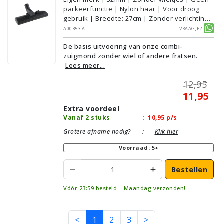
parkeerfunctie | Nylon haar | Voor droog
gebruik | Breedte: 27cm | Zonder verlichting |
Zonder kliksysteem | Zwart | Alternatief |
A00353.A
Vraagje?
Geschikt voor vloertype: Plavuizen/Tegels,
De basis uitvoering van onze combi-
Parket/Laminaat, PVC/Vinyl,
zuigmond zonder wiel of andere fratsen.
Tapijt/Vloerbedekking
Lees meer...
12,95
11,95
Extra voordeel
Vanaf 2 stuks
:
10,95
p/s
Grotere afname nodig?
:
Klik hier
Voorraad: 5+
Bestellen
Vóór 23:59 besteld = Maandag verzonden!
<
1
2
3
>