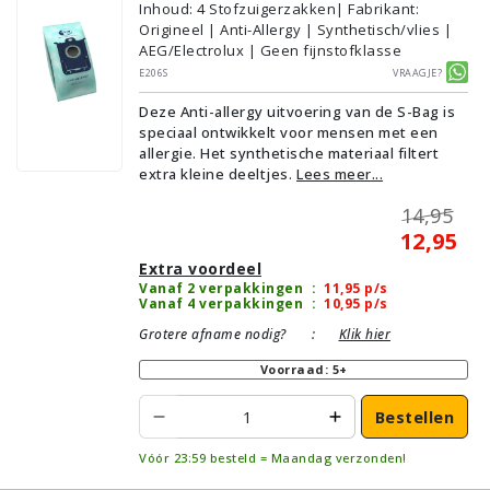
Inhoud
:
4
Stofzuigerzakken
| Fabrikant:
Origineel | Anti-Allergy | Synthetisch/vlies |
AEG/Electrolux | Geen fijnstofklasse
E206S
Vraagje?
Deze Anti-allergy uitvoering van de S-Bag is
speciaal ontwikkelt voor mensen met een
allergie. Het synthetische materiaal filtert
extra kleine deeltjes.
Lees meer...
14,95
12,95
Extra voordeel
Vanaf 2 verpakkingen
:
11,95
p/s
Vanaf 4 verpakkingen
:
10,95
p/s
Grotere afname nodig?
:
Klik hier
Voorraad: 5+
Bestellen
Vóór 23:59 besteld = Maandag verzonden!