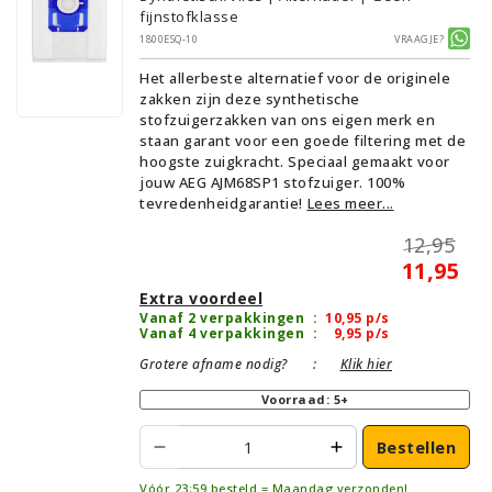
fijnstofklasse
1800ESQ-10
Vraagje?
Het allerbeste alternatief voor de originele
zakken zijn deze synthetische
stofzuigerzakken van ons eigen merk en
staan garant voor een goede filtering met de
hoogste zuigkracht. Speciaal gemaakt voor
jouw AEG AJM68SP1 stofzuiger. 100%
tevredenheidgarantie!
Lees meer...
12,95
11,95
Extra voordeel
Vanaf 2 verpakkingen
:
10,95
p/s
Vanaf 4 verpakkingen
:
9,95
p/s
Grotere afname nodig?
:
Klik hier
Voorraad: 5+
Bestellen
Vóór 23:59 besteld = Maandag verzonden!