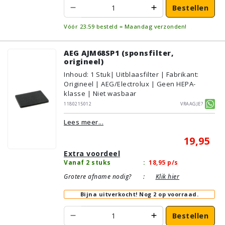
Bestellen
Vóór 23:59 besteld = Maandag verzonden!
AEG AJM68SP1 (sponsfilter,
origineel)
Inhoud
:
1
Stuk
| Uitblaasfilter | Fabrikant:
Origineel | AEG/Electrolux | Geen HEPA-
klasse | Niet wasbaar
1180215012
Vraagje?
Lees meer...
19,95
Extra voordeel
Vanaf 2 stuks
:
18,95
p/s
Grotere afname nodig?
:
Klik hier
Bijna uitverkocht!
Nog 2 op voorraad.
Bestellen