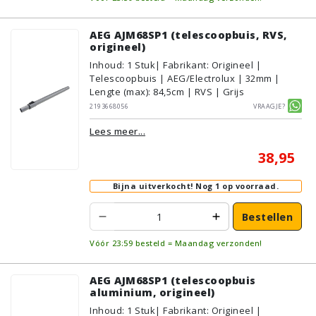
AEG AJM68SP1 (telescoopbuis, RVS,
origineel)
Inhoud
:
1
Stuk
| Fabrikant: Origineel |
Telescoopbuis | AEG/Electrolux | 32mm |
Lengte (max): 84,5cm | RVS | Grijs
2193668056
Vraagje?
Lees meer...
38,95
Bijna uitverkocht!
Nog 1 op voorraad.
Bestellen
Vóór 23:59 besteld = Maandag verzonden!
AEG AJM68SP1 (telescoopbuis
aluminium, origineel)
Inhoud
:
1
Stuk
| Fabrikant: Origineel |