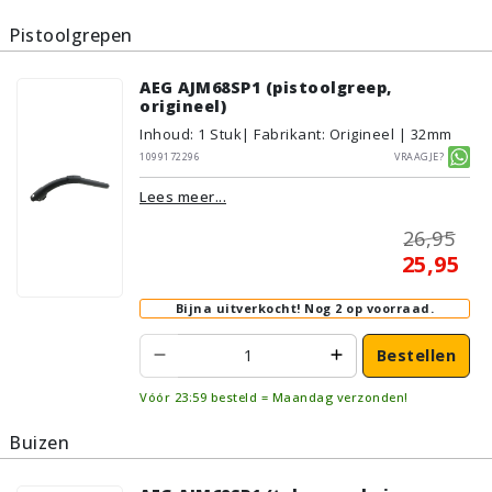
Pistoolgrepen
AEG AJM68SP1 (pistoolgreep,
origineel)
Inhoud
:
1
Stuk
| Fabrikant: Origineel | 32mm
1099172296
Vraagje?
Lees meer...
26,95
25,95
Bijna uitverkocht!
Nog 2 op voorraad.
Bestellen
Vóór 23:59 besteld = Maandag verzonden!
Buizen