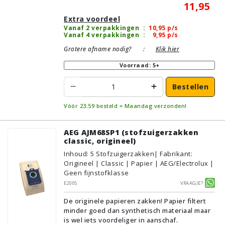
11,95
Extra voordeel
Vanaf 2 verpakkingen
:
10,95
p/s
Vanaf 4 verpakkingen
:
9,95
p/s
Grotere afname nodig?
:
Klik hier
Voorraad: 5+
Bestellen
Vóór 23:59 besteld = Maandag verzonden!
AEG AJM68SP1 (stofzuigerzakken
classic, origineel)
Inhoud
:
5
Stofzuigerzakken
| Fabrikant:
Origineel | Classic | Papier | AEG/Electrolux |
Geen fijnstofklasse
E200S
Vraagje?
De originele papieren zakken! Papier filtert
minder goed dan synthetisch materiaal maar
is wel iets voordeliger in aanschaf.