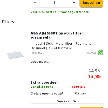
Bestellen
Vóór 23:59 besteld = Maandag verzonden!
Filters
AEG AJM68SP1 (motorfilter,
origineel)
Inhoud
:
1
Stuk
| Motorfilter | Fabrikant:
Origineel | AEG/Electrolux
1182330025
Vraagje?
Lees meer...
14,95
13,95
Extra voordeel
Vanaf 2 stuks
:
12,95
p/s
Grotere afname nodig?
:
Klik hier
Voorraad: 5+