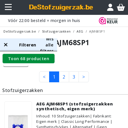
Vóór
22:00
besteld = morgen in huis
DeStofzuigerzak.be
Stofzuigerzakken
AEG
AJM68SP1
Wis
AEG AJM68SP1
Filteren
alle
filters
Toon 68 producten
Filters
<
1
2
3
>
Stofzuigerzakken
AEG AJM68SP1 (stofzuigerzakken
synthetisch, eigen merk)
Inhoud
:
10
Stofzuigerzakken
| Fabrikant:
Eigen merk | Classic Long Performance |
Synthetisch/vlies | Alternatief | Geen