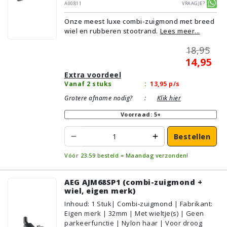
Zonder kliksysteem | Kleur: Grijs, Zwart |
A00811
Vraagje?
Alternatief | Geschikt voor vloertype:
Onze meest luxe combi-zuigmond met breed
Plavuizen/Tegels, Parket/Laminaat,
wiel en rubberen stootrand.
Lees meer...
PVC/Vinyl, Tapijt/Vloerbedekking
18,95
14,95
Extra voordeel
Vanaf 2 stuks
:
13,95
p/s
Grotere afname nodig?
:
Klik hier
Voorraad: 5+
Bestellen
Vóór 23:59 besteld = Maandag verzonden!
AEG AJM68SP1 (combi-zuigmond +
wiel, eigen merk)
Inhoud
:
1
Stuk
| Combi-zuigmond | Fabrikant:
Eigen merk | 32mm | Met wieltje(s) | Geen
parkeerfunctie | Nylon haar | Voor droog