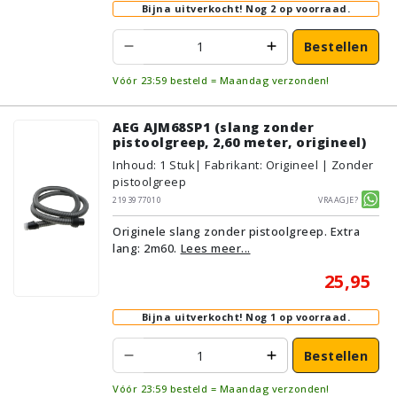
Bijna uitverkocht!
Nog 2 op voorraad.
Bestellen
Vóór 23:59 besteld = Maandag verzonden!
AEG AJM68SP1 (slang zonder
pistoolgreep, 2,60 meter, origineel)
Inhoud
:
1
Stuk
| Fabrikant: Origineel | Zonder
pistoolgreep
2193977010
Vraagje?
Originele slang zonder pistoolgreep. Extra
lang: 2m60.
Lees meer...
25,95
Bijna uitverkocht!
Nog 1 op voorraad.
Bestellen
Vóór 23:59 besteld = Maandag verzonden!