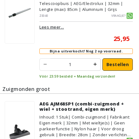
Telescoopbuis | AEG/Electrolux | 32mm |
Lengte (max): 85cm | Aluminium | Grijs
ZE040
Vraagje?
Lees meer...
25,95
Bijna uitverkocht!
Nog 2 op voorraad.
Bestellen
Vóór 23:59 besteld = Maandag verzonden!
Zuigmonden groot
AEG AJM68SP1 (combi-zuigmond +
wiel + stootrand, eigen merk)
Inhoud
:
1
Stuk
| Combi-zuigmond | Fabrikant:
Eigen merk | 32mm | Met wieltje(s) | Geen
parkeerfunctie | Nylon haar | Voor droog
gebruik | Breedte: 28cm | Zonder verlichting |