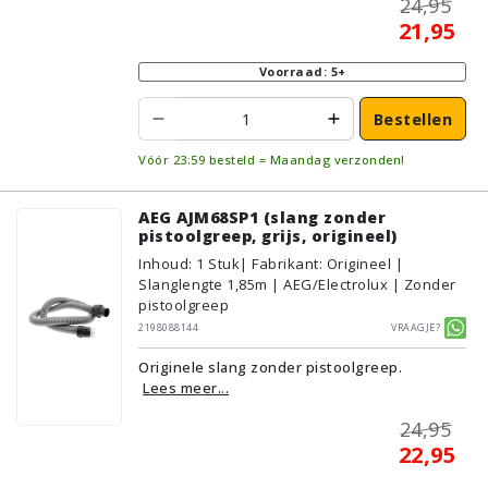
24,95
21,95
Voorraad: 5+
Bestellen
Vóór 23:59 besteld = Maandag verzonden!
AEG AJM68SP1 (slang zonder
pistoolgreep, grijs, origineel)
Inhoud
:
1
Stuk
| Fabrikant: Origineel |
Slanglengte 1,85m | AEG/Electrolux | Zonder
pistoolgreep
2198088144
Vraagje?
Originele slang zonder pistoolgreep.
Lees meer...
24,95
22,95