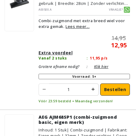
gebruik | Breedte: 28cm | Zonder verlichting |
Zonder kliksysteem | Zwart | Alternatief |
A00500.A
Vraagje?
Geschikt voor vloertype: Plavuizen/Tegels,
Combi-zuigmond met extra breed wiel voor
Parket/Laminaat, PVC/Vinyl,
extra gemak.
Lees meer...
Tapijt/Vloerbedekking
14,95
12,95
Extra voordeel
Vanaf 2 stuks
:
11,95
p/s
Grotere afname nodig?
:
Klik hier
Voorraad: 5+
Bestellen
Vóór 23:59 besteld = Maandag verzonden!
AEG AJM68SP1 (combi-zuigmond
basic, eigen merk)
Inhoud
:
1
Stuk
| Combi-zuigmond | Fabrikant:
Eigen merk | 32mm | Zonder wieltjes | Geen