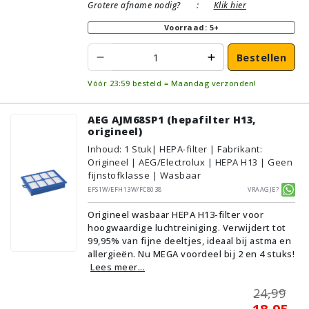
Grotere afname nodig?
:
Klik hier
Voorraad: 5+
Bestellen
Vóór 23:59 besteld = Maandag verzonden!
AEG AJM68SP1 (hepafilter H13,
origineel)
Inhoud
:
1
Stuk
| HEPA-filter | Fabrikant:
Origineel | AEG/Electrolux | HEPA H13 | Geen
fijnstofklasse | Wasbaar
EFS1W/EFH13W/FC8038
Vraagje?
Origineel wasbaar HEPA H13-filter voor
hoogwaardige luchtreiniging. Verwijdert tot
99,95% van fijne deeltjes, ideaal bij astma en
allergieën. Nu MEGA voordeel bij 2 en 4 stuks!
Lees meer...
24,99