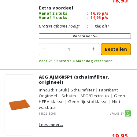
18,95
Extra voordeel
Vanaf 2 stuks
:
16,95
p/s
Vanaf 4 stuks
:
14,95
p/s
Grotere afname nodig?
:
Klik hier
Voorraad: 5+
Bestellen
Vóór 23:59 besteld = Maandag verzonden!
AEG AJM68SP1 (schuimfilter,
origineel)
Inhoud
:
1
Stuk
| Schuimfilter | Fabrikant:
Origineel | Schuim | AEG/Electrolux | Geen
HEPA-klasse | Geen fijnstofklasse | Niet
wasbaar
1180215095
Vraagje?
Lees meer...
19,95