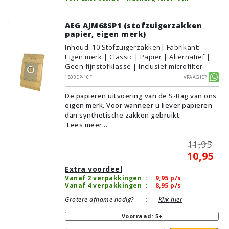
AEG AJM68SP1 (stofzuigerzakken
papier, eigen merk)
Inhoud
:
10
Stofzuigerzakken
| Fabrikant:
Eigen merk | Classic | Papier | Alternatief |
Geen fijnstofklasse | Inclusief microfilter
1800EP-10F
Vraagje?
De papieren uitvoering van de S-Bag van ons
eigen merk. Voor wanneer u liever papieren
dan synthetische zakken gebruikt.
Lees meer...
11,95
10,95
Extra voordeel
Vanaf 2 verpakkingen
:
9,95
p/s
Vanaf 4 verpakkingen
:
8,95
p/s
Grotere afname nodig?
:
Klik hier
Voorraad: 5+