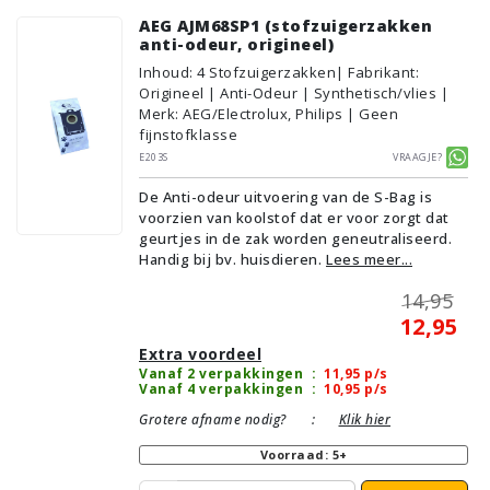
AEG AJM68SP1 (stofzuigerzakken
anti-odeur, origineel)
Inhoud
:
4
Stofzuigerzakken
| Fabrikant:
Origineel | Anti-Odeur | Synthetisch/vlies |
Merk: AEG/Electrolux, Philips | Geen
fijnstofklasse
E203S
Vraagje?
De Anti-odeur uitvoering van de S-Bag is
voorzien van koolstof dat er voor zorgt dat
geurtjes in de zak worden geneutraliseerd.
Handig bij bv. huisdieren.
Lees meer...
14,95
12,95
Extra voordeel
Vanaf 2 verpakkingen
:
11,95
p/s
Vanaf 4 verpakkingen
:
10,95
p/s
Grotere afname nodig?
:
Klik hier
Voorraad: 5+