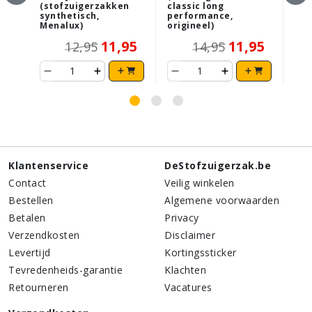
(stofzuigerzakken
classic long
(st
synthetisch,
performance,
ant
Menalux)
origineel)
ori
11,95
11,95
12,95
14,95
Klantenservice
DeStofzuigerzak.be
Contact
Veilig winkelen
Bestellen
Algemene voorwaarden
Betalen
Privacy
Verzendkosten
Disclaimer
Levertijd
Kortingssticker
Tevredenheids-garantie
Klachten
Retourneren
Vacatures