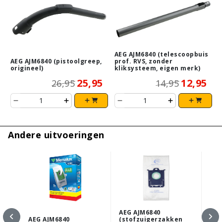
AEG AJM6840 (telescoopbuis
AEG AJM6840 (pistoolgreep,
prof. RVS, zonder
origineel)
kliksysteem, eigen merk)
25,95
12,95
26,95
14,95
Andere uitvoeringen
AEG AJM6840
AEG AJM6840
(stofzuigerzakken
AEG