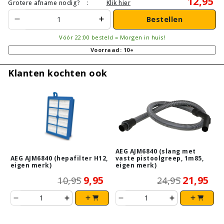
12,95
Grotere afname nodig?
:
Klik hier
Bestellen
Vóór 22:00 besteld = Morgen in huis!
Voorraad: 10+
Klanten kochten ook
AEG AJM6840 (slang met
AEG AJM6840 (hepafilter H12,
vaste pistoolgreep, 1m85,
eigen merk)
eigen merk)
9,95
21,95
10,95
24,95