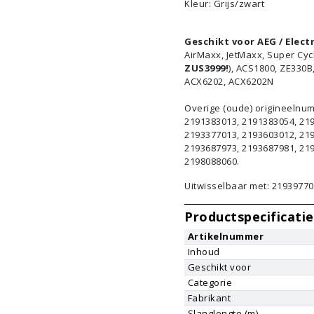
Kleur: Grijs/zwart
Geschikt voor AEG / Elect
AirMaxx, JetMaxx, Super Cycl
ZUS3999!
), ACS1800, ZE330B
ACX6202, ACX6202N
Overige (oude) origineelnu
2191383013, 2191383054, 21
2193377013, 2193603012, 21
2193687973, 2193687981, 21
2198088060.
Uitwisselbaar met: 2193977
Productspecificatie
Artikelnummer
Inhoud
Geschikt voor
Categorie
Fabrikant
Slanglengte (m)