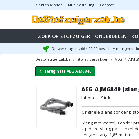
Klantenservice
|
Mijn bestelling
|
Contact
ZOEK OP STOFZUIGER
ONDERDELEN
KO
Op werkdagen vóór
22:00
besteld = morgen in h
DeStofzuigerzak.be
Stofzuigerzakken
AEG
AJM68
Terug naar
AEG AJM6840
AEG AJM6840 (slang
Inhoud
:
1
Stuk
Originele slang zonder pist
Slang met wartel, zonder pi
Op deze slang past enkel de 
Lengte slang: 1,85 meter