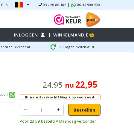
|
 €
15
03 / 80 80 186
06-44 900 600
INLOGGEN
|
WINKELMANDJE
oorraad leverbaar
30 Dagen bedenktijd
22,95
24,95
nu
duct?
Bijna uitverkocht!
Nog 2 op voorraad.
Bestellen
Vóór 23:59 besteld = Maandag verzonden!