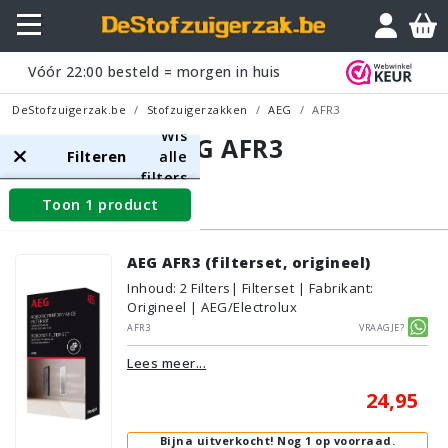
Vóór
22:00
besteld = morgen in huis
DeStofzuigerzak.be
Stofzuigerzakken
AEG
AFR3
Wis
AEG AFR3
Filteren
alle
filters
Toon 1 product
Filters
AEG AFR3 (filterset, origineel)
Inhoud
:
2
Filters
| Filterset | Fabrikant:
Origineel | AEG/Electrolux
AFR3
Vraagje?
Lees meer...
24,95
Bijna uitverkocht!
Nog 1 op voorraad.