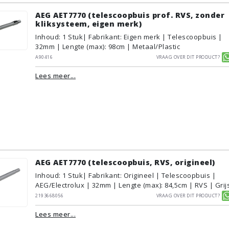
AEG AET7770 (telescoopbuis prof. RVS, zonder
kliksysteem, eigen merk)
Inhoud
:
1
Stuk
| Fabrikant: Eigen merk | Telescoopbuis |
32mm | Lengte (max): 98cm | Metaal/Plastic
A90416
Vraag over dit product?
Lees meer...
AEG AET7770 (telescoopbuis, RVS, origineel)
Inhoud
:
1
Stuk
| Fabrikant: Origineel | Telescoopbuis |
AEG/Electrolux | 32mm | Lengte (max): 84,5cm | RVS | Grij
2193668056
Vraag over dit product?
Lees meer...