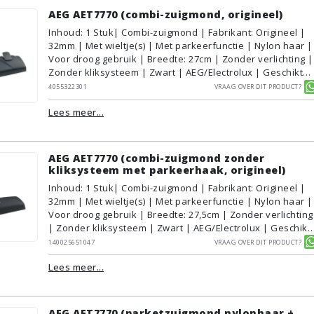
AEG AET7770 (combi-zuigmond, origineel)
Inhoud
:
1
Stuk
| Combi-zuigmond | Fabrikant: Origineel |
32mm | Met wieltje(s) | Met parkeerfunctie | Nylon haar |
Voor droog gebruik | Breedte: 27cm | Zonder verlichting |
Zonder kliksysteem | Zwart | AEG/Electrolux | Geschikt
voor vloertype: Plavuizen/Tegels, Parket/Laminaat,
4055322301
Vraag over dit product?
PVC/Vinyl, Tapijt/Vloerbedekking
Lees meer...
AEG AET7770 (combi-zuigmond zonder
kliksysteem met parkeerhaak, origineel)
Inhoud
:
1
Stuk
| Combi-zuigmond | Fabrikant: Origineel |
32mm | Met wieltje(s) | Met parkeerfunctie | Nylon haar |
Voor droog gebruik | Breedte: 27,5cm | Zonder verlichting
| Zonder kliksysteem | Zwart | AEG/Electrolux | Geschikt
voor vloertype: Plavuizen/Tegels, Parket/Laminaat,
140025651047
Vraag over dit product?
PVC/Vinyl, Tapijt/Vloerbedekking
Lees meer...
AEG AET7770 (parketzuigmond nylonhaar +