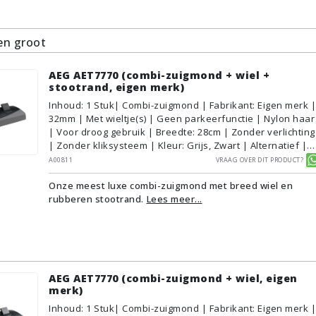
n groot
AEG AET7770 (combi-zuigmond + wiel +
stootrand, eigen merk)
Inhoud
:
1
Stuk
| Combi-zuigmond | Fabrikant: Eigen merk |
32mm | Met wieltje(s) | Geen parkeerfunctie | Nylon haar
| Voor droog gebruik | Breedte: 28cm | Zonder verlichting
| Zonder kliksysteem | Kleur: Grijs, Zwart | Alternatief |
Geschikt voor vloertype: Plavuizen/Tegels,
A00811
Vraag over dit product?
Parket/Laminaat, PVC/Vinyl, Tapijt/Vloerbedekking
Onze meest luxe combi-zuigmond met breed wiel en
rubberen stootrand.
Lees meer...
AEG AET7770 (combi-zuigmond + wiel, eigen
merk)
Inhoud
:
1
Stuk
| Combi-zuigmond | Fabrikant: Eigen merk |