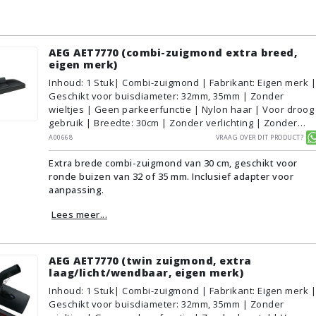
AEG AET7770 (combi-zuigmond extra breed,
eigen merk)
Inhoud
:
1
Stuk
| Combi-zuigmond | Fabrikant: Eigen merk |
Geschikt voor buisdiameter: 32mm, 35mm | Zonder
wieltjes | Geen parkeerfunctie | Nylon haar | Voor droog
gebruik | Breedte: 30cm | Zonder verlichting | Zonder
kliksysteem | Zwart | Alternatief | Geschikt voor
A00668
Vraag over dit product?
vloertype: Plavuizen/Tegels, Parket/Laminaat, PVC/Vinyl,
Extra brede combi-zuigmond van 30 cm, geschikt voor
Tapijt/Vloerbedekking
ronde buizen van 32 of 35 mm. Inclusief adapter voor
aanpassing.
Lees meer...
AEG AET7770 (twin zuigmond, extra
laag/licht/wendbaar, eigen merk)
Inhoud
:
1
Stuk
| Combi-zuigmond | Fabrikant: Eigen merk |
Geschikt voor buisdiameter: 32mm, 35mm | Zonder