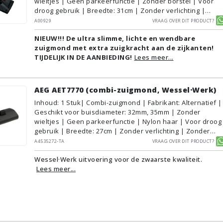
wieltjes | Geen parkeerfunctie | Zonder borstel | Voor
droog gebruik | Breedte: 31cm | Zonder verlichting |
Zonder kliksysteem | Zwart | Alternatief | Geschikt voor
A00929
Vraag over dit product?
vloertype: Plavuizen/Tegels, Parket/Laminaat, PVC/Vinyl,
NIEUW!!! De ultra slimme, lichte en wendbare
Tapijt/Vloerbedekking
zuigmond met extra zuigkracht aan de zijkanten!
TIJDELIJK IN DE AANBIEDING!
Lees meer...
AEG AET7770 (combi-zuigmond, Wessel·Werk)
Inhoud
:
1
Stuk
| Combi-zuigmond | Fabrikant: Alternatief |
Geschikt voor buisdiameter: 32mm, 35mm | Zonder
wieltjes | Geen parkeerfunctie | Nylon haar | Voor droog
gebruik | Breedte: 27cm | Zonder verlichting | Zonder
kliksysteem | Zwart | Wessel·Werk | Geschikt voor
A4535272-TA
Vraag over dit product?
vloertype: Plavuizen/Tegels, Parket/Laminaat, PVC/Vinyl,
Wessel·Werk uitvoering voor de zwaarste kwaliteit.
Tapijt/Vloerbedekking
Lees meer...