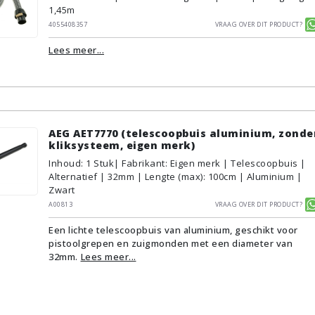
1,45m
4055408357
Vraag over dit product?
Lees meer...
AEG AET7770 (telescoopbuis aluminium, zonde
kliksysteem, eigen merk)
Inhoud
:
1
Stuk
| Fabrikant: Eigen merk | Telescoopbuis |
Alternatief | 32mm | Lengte (max): 100cm | Aluminium |
Zwart
A00813
Vraag over dit product?
Een lichte telescoopbuis van aluminium, geschikt voor
pistoolgrepen en zuigmonden met een diameter van
32mm.
Lees meer...