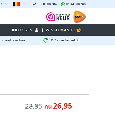
|
 €
15
03 / 80 80 186
06-44 900 600
INLOGGEN
|
WINKELMANDJE
oorraad leverbaar
30 Dagen bedenktijd
26,95
28,95
nu