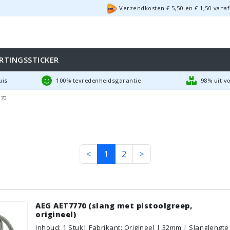
Verzendkosten €
5,50
en
€
1,50
vanaf
RTINGSSTICKER
uis
100% tevredenheidsgarantie
98% uit v
70
<
1
2
>
AEG AET7770 (slang met pistoolgreep,
origineel)
Inhoud
:
1
Stuk
| Fabrikant: Origineel | 32mm | Slanglengte