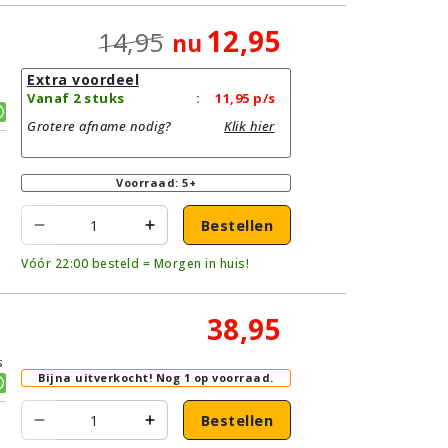
12,95
14,95
nu
Extra voordeel
Vanaf 2 stuks
:
11,95
p/s
Grotere afname nodig?
Klik hier
Voorraad: 5+
Bestellen
Vóór 22:00 besteld = Morgen in huis!
38,95
s
Bijna uitverkocht!
Nog 1 op voorraad.
Bestellen