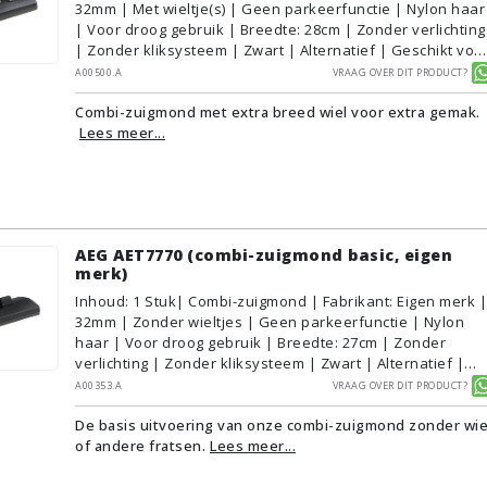
32mm | Met wieltje(s) | Geen parkeerfunctie | Nylon haar
| Voor droog gebruik | Breedte: 28cm | Zonder verlichting
| Zonder kliksysteem | Zwart | Alternatief | Geschikt voo
vloertype: Plavuizen/Tegels, Parket/Laminaat, PVC/Vinyl,
A00500.A
Vraag over dit product?
Tapijt/Vloerbedekking
Combi-zuigmond met extra breed wiel voor extra gemak.
Lees meer...
AEG AET7770 (combi-zuigmond basic, eigen
merk)
Inhoud
:
1
Stuk
| Combi-zuigmond | Fabrikant: Eigen merk |
32mm | Zonder wieltjes | Geen parkeerfunctie | Nylon
haar | Voor droog gebruik | Breedte: 27cm | Zonder
verlichting | Zonder kliksysteem | Zwart | Alternatief |
Geschikt voor vloertype: Plavuizen/Tegels,
A00353.A
Vraag over dit product?
Parket/Laminaat, PVC/Vinyl, Tapijt/Vloerbedekking
De basis uitvoering van onze combi-zuigmond zonder wie
of andere fratsen.
Lees meer...